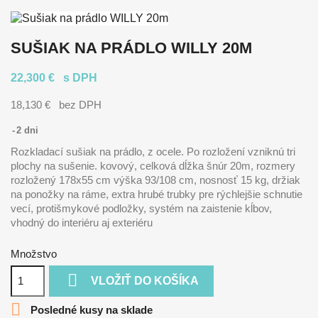
SUŠIAK NA PRÁDLO WILLY 20M
22,300 €
s DPH
18,130 €
bez DPH
2 dni
Rozkladací sušiak na prádlo, z ocele. Po rozložení vzniknú tri
plochy na sušenie. kovový, celková dĺžka šnúr 20m, rozmery
rozložený 178x55 cm výška 93/108 cm, nosnosť 15 kg, držiak
na ponožky na ráme, extra hrubé trubky pre rýchlejšie schnutie
vecí, protišmykové podložky, systém na zaistenie kĺbov,
vhodný do interiéru aj exteriéru
Množstvo

VLOŽIŤ DO KOŠÍKA

Posledné kusy na sklade