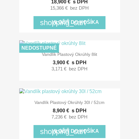
18,900 €
s DPH
15,366 €
bez DPH
shopping_cart
VLOŽIŤ DO KOŠÍKA
NEDOSTUPNÉ
Vandlík Plastový Okrúhly 8lit
3,900 €
s DPH
3,171 €
bez DPH
Vandlík Plastový Okrúhly 30l / 52cm
8,900 €
s DPH
7,236 €
bez DPH
shopping_cart
VLOŽIŤ DO KOŠÍKA