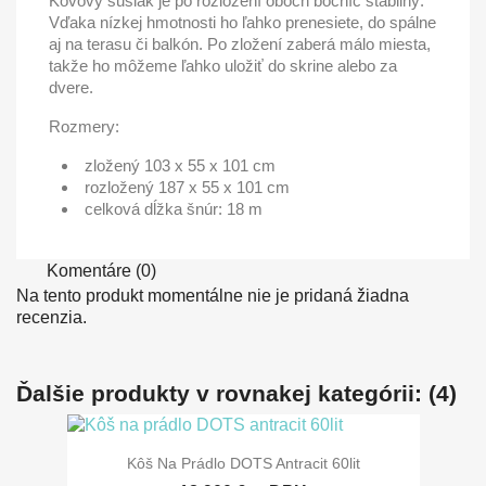
Kovový sušiak je po rozložení oboch bočníc stabilný.
Vďaka nízkej hmotnosti ho ľahko prenesiete, do spálne
aj na terasu či balkón. Po zložení zaberá málo miesta,
takže ho môžeme ľahko uložiť do skrine alebo za
dvere.
Rozmery:
zložený 103 x 55 x 101 cm
rozložený 187 x 55 x 101 cm
celková dĺžka šnúr: 18 m
Komentáre (0)
Na tento produkt momentálne nie je pridaná žiadna
recenzia.
Ďalšie produkty v rovnakej kategórii: (4)
Kôš Na Prádlo DOTS Antracit 60lit