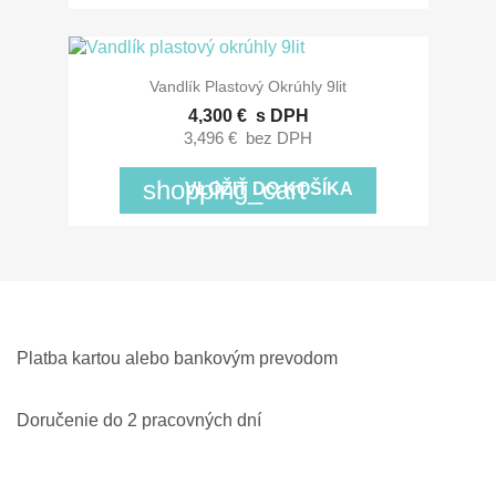
Vandlík Plastový Okrúhly 9lit
4,300 €
s DPH
3,496 €
bez DPH
shopping_cart
VLOŽIŤ DO KOŠÍKA
Platba kartou alebo bankovým prevodom
Doručenie do 2 pracovných dní