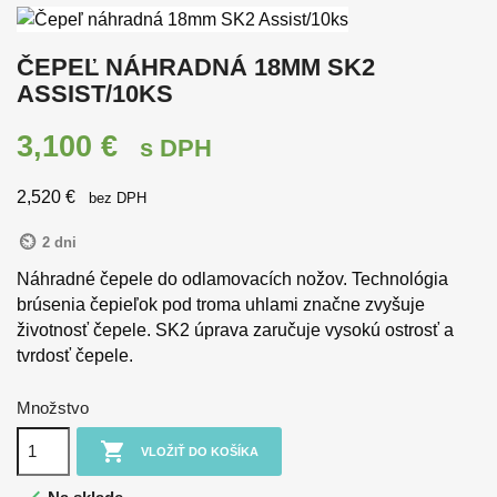
ČEPEĽ NÁHRADNÁ 18MM SK2
ASSIST/10KS
3,100 €
s DPH
2,520 €
bez DPH
2 dni
Náhradné čepele do odlamovacích nožov. Technológia
brúsenia čepieľok pod troma uhlami značne zvyšuje
životnosť čepele. SK2 úprava zaručuje vysokú ostrosť a
tvrdosť čepele.
Množstvo

VLOŽIŤ DO KOŠÍKA