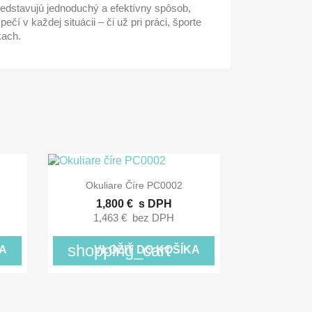
dstavujú jednoduchý a efektívny spôsob,
ečí v každej situácii – či už pri práci, športe
kach.

Rýchly náhľad
Okuliare Číre PC0002
1,800 €
s DPH
1,463 €
bez DPH
shopping_cart
A
VLOŽIŤ DO KOŠÍKA