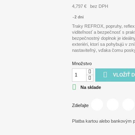
4,797 €
bez DPH
2 dni
Traky REFROX, popruhy, reflexné
viditeľnosť a bezpečnosť s pra
bezpečnostný doplnok je ideálny
exteriéri, ktorí sa pohybujú v zn
nastaviteľný, vďaka čomu posky
Množstvo

VLOŽIŤ 

Na sklade
Zdieľajte
Platba kartou alebo bankovým