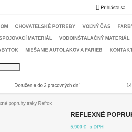

Prihláste sa
DOM
CHOVATEĽSKÉ POTREBY
VOĽNÝ ČAS
FARBY
SPOJOVACÍ MATERIÁL
VODOINŠTALAČNÝ MATERIÁL
ÁBYTOK
MIEŠANIE AUTOLAKOV A FARIEB
KONTAK
Doručenie do 2 pracovných dní
14
xné popruhy traky Refrox
REFLEXNÉ POPRU
5,900 €
s DPH