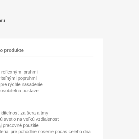
aru
 o produkte
s reflexnými pruhmi
viteľnými popruhmi
 pre rýchle nasadenie
pôsobiteľná postave
diteľnosť za šera a tmy
ú svetlo na veľkú vzdialenosť
j pracovné použitie
eriál pre pohodlné nosenie počas celého dňa