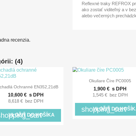
Reflexné traky REFROX pre
ako zostať viditeľný a v bezp
alebo večerných prechádz
adna recenzia.
rii: (4)

Rýchly náhľad
Okuliare Číre PC0005

Rýchly náhľad
úchadlá Ochranné EN352,21dB
1,900 €
s DPH
10,600 €
s DPH
1,545 €
bez DPH
8,618 €
bez DPH
shopping_cart
VLOŽIŤ DO KOŠÍK
shopping_cart
VLOŽIŤ DO KOŠÍKA