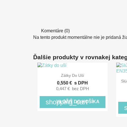
Komentáre (0)
Na tento produkt momentálne nie je pridaná ži
Ďalšie produkty v rovnakej kategó

Rýchly náhľad
Zátky Do Uší
Sl
0,550 €
s DPH
0,447 €
bez DPH
shopping_cart
VLOŽIŤ DO KOŠÍKA