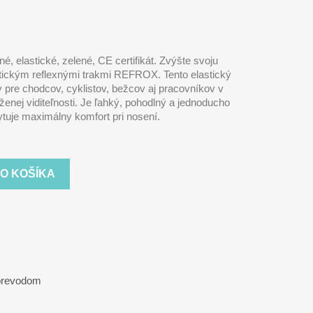
, elastické, zelené, CE certifikát. Zvýšte svoju
ktickým reflexnými trakmi REFROX. Tento elastický
 pre chodcov, cyklistov, bežcov aj pracovníkov v
íženej viditeľnosti. Je ľahký, pohodlný a jednoducho
tuje maximálny komfort pri nosení.
DO KOŠÍKA
 prevodom