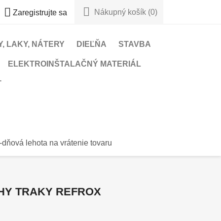


Nákupný košík
(0)
Zaregistrujte sa
, LAKY, NÁTERY
DIEĽŇA
STAVBA
ELEKTROINŠTALAČNÝ MATERIÁL
T
-dňová lehota na vrátenie tovaru
HY TRAKY REFROX