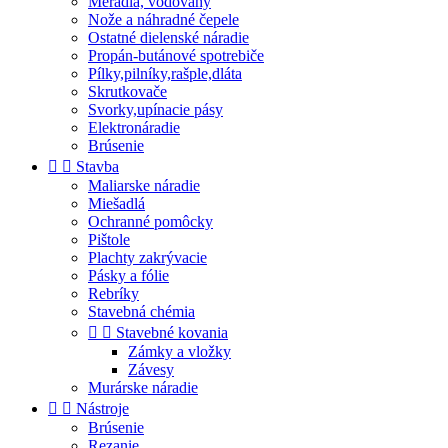
Meradlá, vodováhy
Nože a náhradné čepele
Ostatné dielenské náradie
Propán-butánové spotrebiče
Pílky,pilníky,rašple,dláta
Skrutkovače
Svorky,upínacie pásy
Elektronáradie
Brúsenie


Stavba
Maliarske náradie
Miešadlá
Ochranné pomôcky
Pištole
Plachty zakrývacie
Pásky a fólie
Rebríky
Stavebná chémia


Stavebné kovania
Zámky a vložky
Závesy
Murárske náradie


Nástroje
Brúsenie
Rezanie