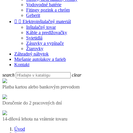
Vodovodné batérie
Fitingy pozink a chróm
Geberit


Elektroinštalačný materiál
Inštalačný tovar
Káble a predlžovačky
Svietidlá
Zásuvky a vypínače
Žiarovky
Záhradný nábytok
Miešanie autolakov a farieb
Kontakt
search
clear
Platba kartou alebo bankovým prevodom
Doručenie do 2 pracovných dní
14-dňová lehota na vrátenie tovaru
Úvod