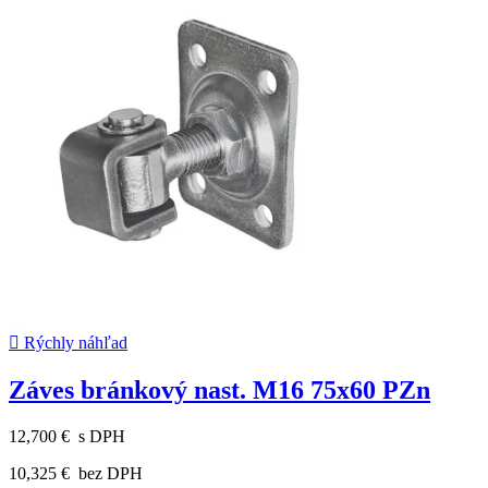

Rýchly náhľad
Záves bránkový nast. M16 75x60 PZn
12,700 €
s DPH
10,325 €
bez DPH