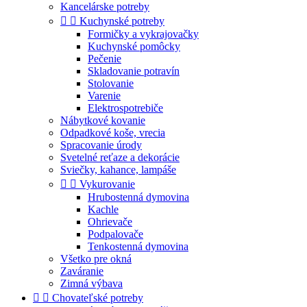
Kancelárske potreby


Kuchynské potreby
Formičky a vykrajovačky
Kuchynské pomôcky
Pečenie
Skladovanie potravín
Stolovanie
Varenie
Elektrospotrebiče
Nábytkové kovanie
Odpadkové koše, vrecia
Spracovanie úrody
Svetelné reťaze a dekorácie
Sviečky, kahance, lampáše


Vykurovanie
Hrubostenná dymovina
Kachle
Ohrievače
Podpalovače
Tenkostenná dymovina
Všetko pre okná
Zaváranie
Zimná výbava


Chovateľské potreby