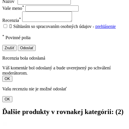
Názov
*
Vaše meno
*
Recenzia

Súhlasím so spracovaním osobných údajov -
prehlásenie
*
Povinné polia
Zrušiť
Odoslať
Recenzia bola odoslaná
Váš komentár bol odoslaný a bude uverejnený po schválení
moderátorom.
OK
Vašu recenziu nie je možné odoslať
OK
Ďalšie produkty v rovnakej kategórii: (2)