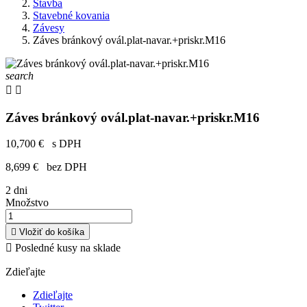
Stavba
Stavebné kovania
Závesy
Záves bránkový ovál.plat-navar.+priskr.M16
search


Záves bránkový ovál.plat-navar.+priskr.M16
10,700 €
s DPH
8,699 €
bez DPH
2 dni
Množstvo

Vložiť do košíka

Posledné kusy na sklade
Zdieľajte
Zdieľajte