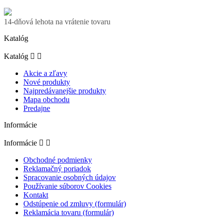
14-dňová lehota na vrátenie tovaru
Katalóg
Katalóg


Akcie a zľavy
Nové produkty
Najpredávanejšie produkty
Mapa obchodu
Predajne
Informácie
Informácie


Obchodné podmienky
Reklamačný poriadok
Spracovanie osobných údajov
Používanie súborov Cookies
Kontakt
Odstúpenie od zmluvy (formulár)
Reklamácia tovaru (formulár)