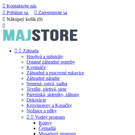

Kontaktujte nás

Prihláste sa

Zaregistrujte sa

Nákupný košík
(0)



Záhrada
Hnojivá a substráty
Ostatné záhradné potreby
Kvetináče
Záhradné a pracovné rukavice
Záhradné náradie
Semená, osivá, sadba
Textílie, pletivá, siete
Pareniská, skleníky, záhony
Dekorácie
Krovinorezy a Kosačky
Nožnice a pílky


Vodný program
Konvy
Čerpadlá
Mosadzný program