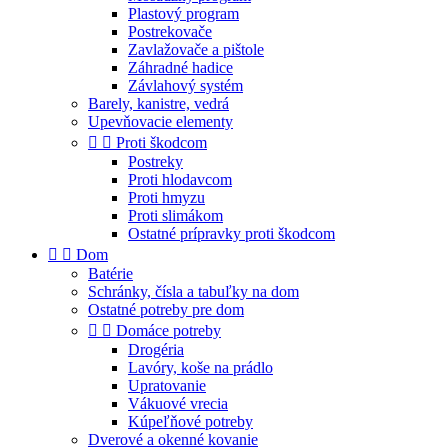
Plastový program
Postrekovače
Zavlažovače a pištole
Záhradné hadice
Závlahový systém
Barely, kanistre, vedrá
Upevňovacie elementy


Proti škodcom
Postreky
Proti hlodavcom
Proti hmyzu
Proti slimákom
Ostatné prípravky proti škodcom


Dom
Batérie
Schránky, čísla a tabuľky na dom
Ostatné potreby pre dom


Domáce potreby
Drogéria
Lavóry, koše na prádlo
Upratovanie
Vákuové vrecia
Kúpeľňové potreby
Dverové a okenné kovanie