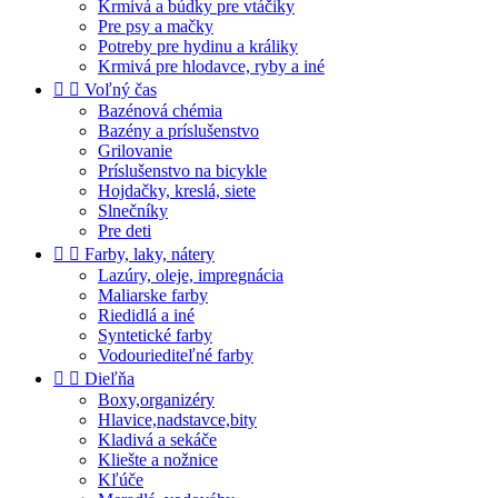
Krmivá a búdky pre vtáčiky
Pre psy a mačky
Potreby pre hydinu a králiky
Krmivá pre hlodavce, ryby a iné


Voľný čas
Bazénová chémia
Bazény a príslušenstvo
Grilovanie
Príslušenstvo na bicykle
Hojdačky, kreslá, siete
Slnečníky
Pre deti


Farby, laky, nátery
Lazúry, oleje, impregnácia
Maliarske farby
Riedidlá a iné
Syntetické farby
Vodouriediteľné farby


Dieľňa
Boxy,organizéry
Hlavice,nadstavce,bity
Kladivá a sekáče
Kliešte a nožnice
Kľúče