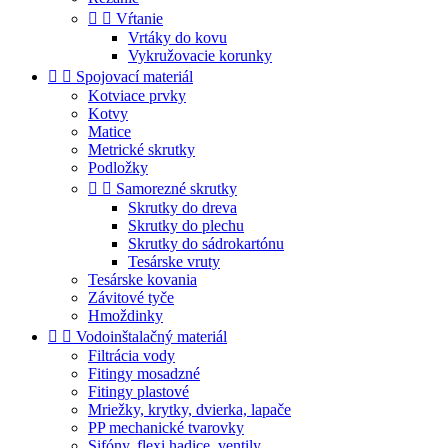


Vŕtanie
Vrtáky do kovu
Vykružovacie korunky


Spojovací materiál
Kotviace prvky
Kotvy
Matice
Metrické skrutky
Podložky


Samorezné skrutky
Skrutky do dreva
Skrutky do plechu
Skrutky do sádrokartónu
Tesárske vruty
Tesárske kovania
Závitové tyče
Hmoždinky


Vodoinštalačný materiál
Filtrácia vody
Fitingy mosadzné
Fitingy plastové
Mriežky, krytky, dvierka, lapače
PP mechanické tvarovky
Sifóny, flexi hadice, ventily