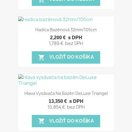
Hadica Bazénová 32mm/105cm
2,200 €
s DPH
1,789 €
bez DPH
shopping_cart
VLOŽIŤ DO KOŠÍKA
Hlava Vysávača Na Bazén DeLuxe Triangel
13,350 €
s DPH
10,854 €
bez DPH
shopping_cart
VLOŽIŤ DO KOŠÍKA