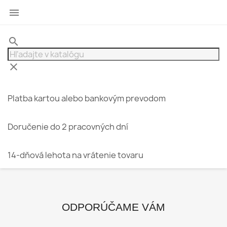

search
clear
Platba kartou alebo bankovým prevodom
Doručenie do 2 pracovných dní
14-dňová lehota na vrátenie tovaru
ODPORÚČAME VÁM