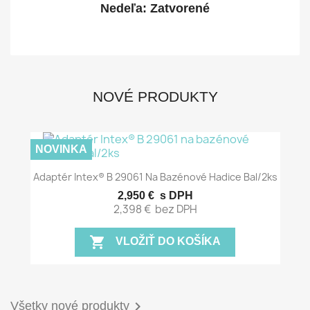
Nedeľa: Zatvorené
NOVÉ PRODUKTY
NOVINKA
Adaptér Intex® B 29061 Na Bazénové Hadice Bal/2ks
2,950 €
s DPH
2,398 €
bez DPH
shopping_cart
VLOŽIŤ DO KOŠÍKA

Všetky nové produkty