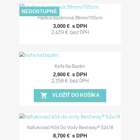
NEDOSTUPNÉ
Hadica Bazénová 38mm/105cm
3,000 €
s DPH
2,439 €
bez DPH
Kefa Na Bazén
2,900 €
s DPH
2,358 €
bez DPH
shopping_cart
VLOŽIŤ DO KOŠÍKA
Nafukovací Kôš Do Vody Bestway® 52418
8,700 €
s DPH