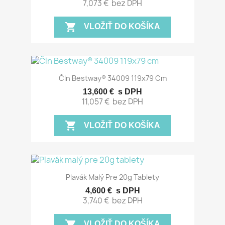
7,073 €
bez DPH
shopping_cart
VLOŽIŤ DO KOŠÍKA
Čln Bestway® 34009 119x79 Cm
13,600 €
s DPH
11,057 €
bez DPH
shopping_cart
VLOŽIŤ DO KOŠÍKA
Plavák Malý Pre 20g Tablety
4,600 €
s DPH
3,740 €
bez DPH
shopping_cart
VLOŽIŤ DO KOŠÍKA