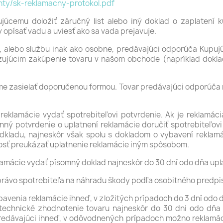
ty/sk-reklamacny-protokol.pdf
ujúcemu doložiť záručný list alebo iný doklad o zaplatení
 opísať vadu a uviesť ako sa vada prejavuje.
var, alebo službu inak ako osobne, predávajúci odporúča Kupuj
júcim zakúpenie tovaru v našom obchode (napríklad doklad o 
ame zasielať doporučenou formou. Tovar predávajúci odporúča 
ní reklamácie vydať spotrebiteľovi potvrdenie. Ak je reklamá
inný potvrdenie o uplatnení reklamácie doručiť spotrebiteľovi
kladu, najneskôr však spolu s dokladom o vybavení reklamá
osť preukázať uplatnenie reklamácie iným spôsobom.
eklamácie vydať písomný doklad najneskôr do 30 dní odo dňa upl
 právo spotrebiteľa na náhradu škody podľa osobitného predpi
ybavenia reklamácie ihneď, v zložitých prípadoch do 3 dní od
 technické zhodnotenie tovaru najneskôr do 30 dni odo dňa 
redávajúci ihneď, v odôvodnených prípadoch možno reklamáci