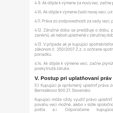
4.9. Ak dôjde k výmene za novú vec, začne 
4.10. Ak dôjde k výmene časti novej veci, u
4.11. Práva zo zodpovednosti za vady veci, p
4.12. Záručná doba sa predlžuje o dobu, p
zaniknú, ak neboli uplatnené v záručnej do
4.13. V prípade ak je kupujúci spotrebite
zákonom č. 250/2007 Z.z, o ochrane spotr
poriadku.
4.14. Ak dôjde k výmene veci, začne plynú
poskytnutá záruka.
V. Postup pri uplatňovaní prá
5.1. Kupujúci je oprávnený uplatniť práva
Bernolákovo 900 27, Slovensko
Kupujúci môže vždy využiť právo uplatniť 
povahu veci možné, alebo v sídle spoločno
pošta a.i. Odporúčame kupujú