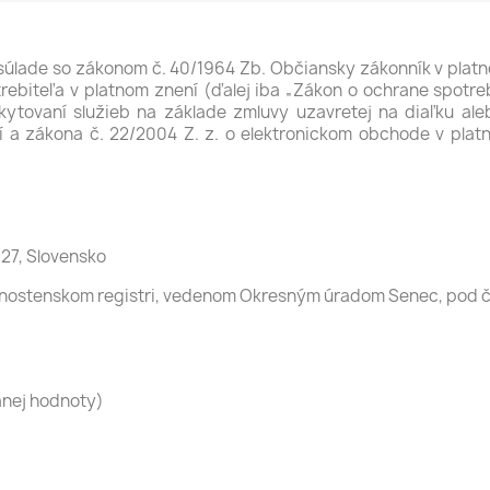
v súlade so zákonom č. 40/1964 Zb. Občiansky zákonník v platn
ebiteľa v platnom znení (ďalej iba „Zákon o ochrane spotreb
oskytovaní služieb na základe zmluvy uzavretej na diaľku a
í a zákona č. 22/2004 Z. z. o elektronickom obchode v plat
 27, Slovensko
ivnostenskom registri, vedenom Okresným úradom Senec, pod č
anej hodnoty)