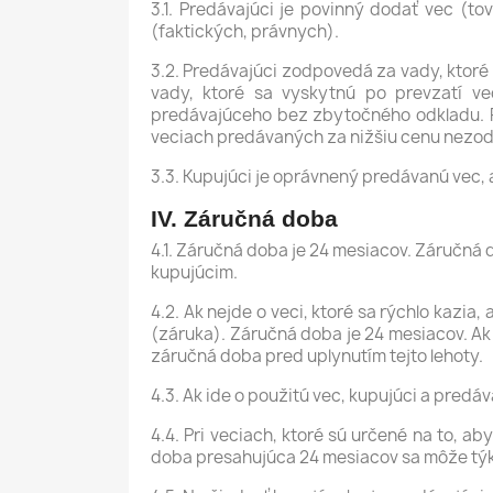
3.1. Predávajúci je povinný dodať vec (t
(faktických, právnych).
3.2. Predávajúci zodpovedá za vady, ktoré
vady, ktoré sa vyskytnú po prevzatí ve
predávajúceho bez zbytočného odkladu. P
veciach predávaných za nižšiu cenu nezodp
3.3. Kupujúci je oprávnený predávanú vec, 
IV. Záručná doba
4.1. Záručná doba je 24 mesiacov. Záručná d
kupujúcim.
4.2. Ak nejde o veci, ktoré sa rýchlo kazia
(záruka). Záručná doba je 24 mesiacov. Ak 
záručná doba pred uplynutím tejto lehoty.
4.3. Ak ide o použitú vec, kupujúci a predá
4.4. Pri veciach, ktoré sú určené na to, a
doba presahujúca 24 mesiacov sa môže týkať