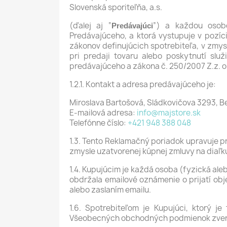
Slovenská sporiteľňa, a.s.
(ďalej aj “
”) a každou osobo
Predávajúci
Predávajúceho, a ktorá vystupuje v pozí
zákonov definujúcich spotrebiteľa, v zmysl
pri predaji tovaru alebo poskytnutí sl
predávajúceho a zákona č. 250/2007 Z.z. o
1.2.1. Kontakt a adresa predávajúceho je:
Miroslava Bartošová, Sládkovičova 3293, B
E-mailová adresa:
info@majstore.sk
Telefónne číslo:
+421 948 388 048
1.3. Tento Reklamačný poriadok upravuje prá
zmysle uzatvorenej kúpnej zmluvy na diaľ
1.4. Kupujúcim je každá osoba (fyzická ale
obdržala emailové oznámenie o prijatí obj
alebo zaslaním emailu.
1.6. Spotrebiteľom je Kupujúci, ktorý 
Všeobecných obchodných podmienok zverejn