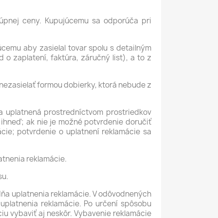
 kúpnej ceny. Kupujúcemu sa odporúča pri
úcemu aby zasielal tovar spolu s detailným
zaplatení, faktúra, záručný list), a to z
nezasielať formou dobierky, ktorá nebude z
cia uplatnená prostredníctvom prostriedkov
 ihneď; ak nie je možné potvrdenie doručiť
cie; potvrdenie o uplatnení reklamácie sa
atnenia reklamácie.
su.
o dňa uplatnenia reklamácie. V odôvodnených
uplatnenia reklamácie. Po určení spôsobu
u vybaviť aj neskôr. Vybavenie reklamácie