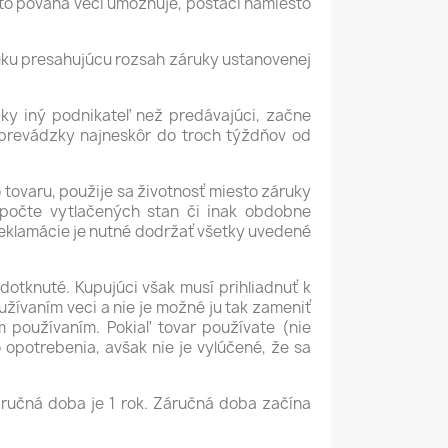
 to povaha veci umožňuje, postačí namiesto
uku presahujúcu rozsah záruky ustanovenej
ky iný podnikateľ než predávajúci, začne
 prevádzky najneskôr do troch týždňov od
 tovaru, použije sa životnosť miesto záruky
 počte vytlačených stan či inak obdobne
reklamácie je nutné dodržať všetky uvedené
 dotknuté. Kupujúci však musí prihliadnuť k
ívaním veci a nie je možné ju tak zameniť
 používaním. Pokiaľ tovar používate (nie
 opotrebenia, avšak nie je vylúčené, že sa
áručná doba je 1 rok. Záručná doba začína