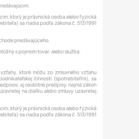
predávajúcim.
im, ktorý je právnická osoba alebo fyzická
rebiteľa) sa riadia podľa zákona č. 513/1991
obchode predávajúceho.
otožný s pojmom tovar, alebo služba.
e vzťahy, ktoré môžu zo zmluvného vzťahu
odnikateľskej činnosti (spotrebiteľmi), sa
dpisov, aj osobitné predpisy, najmä zákon
 uzavretej na diaľku alebo zmluvy uzavretej
im, ktorý je právnická osoba alebo fyzická
rebiteľa) sa riadia podľa zákona č. 513/1991