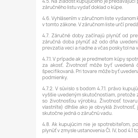
4.5. Na žiadosť kupujúceho je predávajúci
záručného listu vydať doklad o kúpe.
4.6. Vyhlásením v záručnom liste vydanom
v tomto zákone. V záručnom liste určí pred
4.7. Záručné doby začínajú plynúť od pr
záručná doba plynúť až odo dňa uvedenia
prevzatia veci a riadne a včas poskytol na
4.7.1. V prípade ak je predmetom kúpy spot
za akosť. Životnosť môže byť uvedená č
špecifikovaná. Pri tovare môže byť uveden
podmienky.
4.7.2. V súvislo s bodom 4.7.1. právo kupu
vyššie uvedeným skutočnostiam, pretože z
so životnosťou výrobku. Životnosť tovar
vlastníte) dlhšie ako je obvyklá životnos
skutočne jedná o záručnú vadu.
4.8. Ak kupujúcim nie je spotrebiteľom, 
plynúť v zmysle ustanovenia Čl. IV, bod 4.1