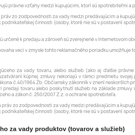
ujú právne vzťahy medzi kupujúcimi, ktorí sú spotrebiteľmi a 
ia práv zo zodpovednosti za vady medzi predávajúcim a kupujúc
 podnikateľskej činnosti (osoby, ktoré nie sú v postavení spot
é sú určené k predaju a zároveň sú zverejnené v Internetovom 
to povaha veci v zmysle tohto reklamačného poriadku umožňuje t
júceho za vady tovaru, alebo služieb (ako aj ďalšie právn
uzatváraní kúpnej zmluvy nekonajú v rámci predmetu svojej p
kona č.40/1964 Zb. Občiansky zákonník v znení neskorších pre
ri predaji tovaru alebo poskytnutí služieb na základe zmluvy
eho a zákon č. 250/2007 Z.z. o ochrane spotrebiteľa.
ia práv zo zodpovednosti za vady medzi predávajúcim a kupujúc
 podnikateľskej činnosti (osoby, ktoré nie sú v postavení spot
ho za vady produktov (tovarov a služieb)