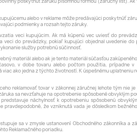
 povinný poskytnúť záruku písomnou formou (záručný list). Ak
 kupujúcemu alebo v reklame môže predávajúci poskytnúť zár
ávajúci podmienky a rozsah tejto záruky.
evzatia veci kupujúcim. Ak má kúpenú vec uviesť do prevádz
 veci do prevádzky, pokiaľ kupujúci objednal uvedenie do
 vykonanie služby potrebnú súčinnosť.
rebný materiál alebo ak je tento materiál súčasťou zakúpeného
asovo, v dobe tovaru alebo počtom použitia, prípadne v
á viac ako jedna z týchto životností. K úspešnému uplatneniu 
júceho reklamovať tovar v zákonnej záručnej lehote tým nie je
áruka sa nevzťahuje na opotrebenie spôsobené obvyklým použ
u predstavuje náchylnosť k opotrebeniu spôsobenú obvyklým
ť, je pravdepodobné, že vzniknutá vada je dôsledkom bežného
postupuje sa v zmysle ustanovení Obchodného zákonníka a z
 tohto Reklamačného poriadku.