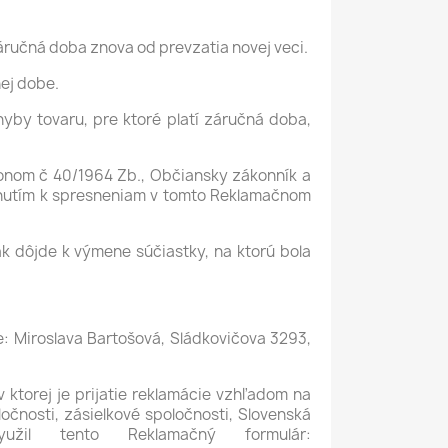
záručná doba znova od prevzatia novej veci.
nej dobe.
hyby tovaru, pre ktoré platí záručná doba,
ákonom č 40/1964 Zb., Občiansky zákonník a
adnutím k spresneniam v tomto Reklamačnom
ak dôjde k výmene súčiastky, na ktorú bola
e: Miroslava Bartošová, Sládkovičova 3293,
 ktorej je prijatie reklamácie vzhľadom na
očnosti, zásielkové spoločnosti, Slovenská
il tento Reklamačný formulár: