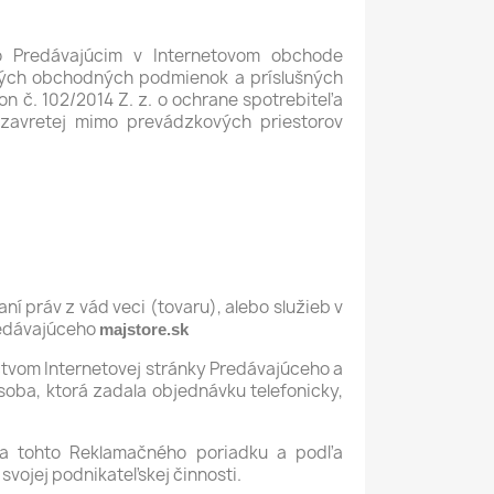
o Predávajúcim v Internetovom obchode
cných obchodných podmienok a príslušných
on č. 102/2014 Z. z. o ochrane spotrebiteľa
uzavretej mimo prevádzkových priestorov
ní práv z vád veci (tovaru), alebo služieb v
redávajúceho
majstore.sk
íctvom Internetovej stránky Predávajúceho a
soba, ktorá zadala objednávku telefonicky,
dľa tohto Reklamačného poriadku a podľa
ojej podnikateľskej činnosti.