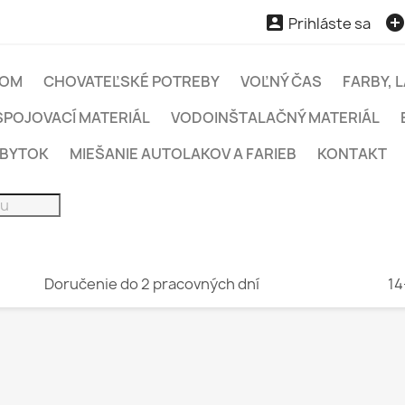

Prihláste sa
OM
CHOVATEĽSKÉ POTREBY
VOĽNÝ ČAS
FARBY, 
SPOJOVACÍ MATERIÁL
VODOINŠTALAČNÝ MATERIÁL
ÁBYTOK
MIEŠANIE AUTOLAKOV A FARIEB
KONTAKT
Doručenie do 2 pracovných dní
14