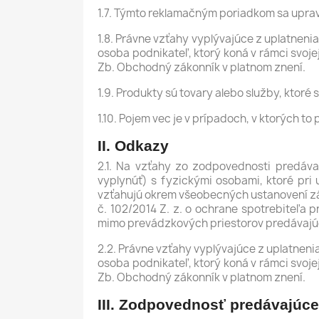
1.7. Týmto reklamačným poriadkom sa uprav
1.8. Právne vzťahy vyplývajúce z uplatnen
osoba podnikateľ, ktorý koná v rámci svojej
Zb. Obchodný zákonník v platnom znení.
1.9. Produkty sú tovary alebo služby, ktor
1.10. Pojem vec je v prípadoch, v ktorých 
II. Odkazy
2.1. Na vzťahy zo zodpovednosti predáva
vyplynúť) s fyzickými osobami, ktoré pri 
vzťahujú okrem všeobecných ustanovení zá
č. 102/2014 Z. z. o ochrane spotrebiteľa p
mimo prevádzkových priestorov predávajúc
2.2. Právne vzťahy vyplývajúce z uplatnen
osoba podnikateľ, ktorý koná v rámci svojej
Zb. Obchodný zákonník v platnom znení.
III. Zodpovednosť predávajúce