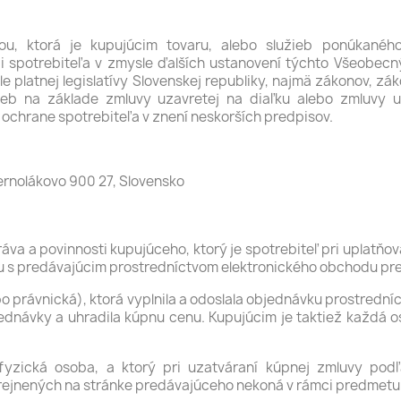
u, ktorá je kupujúcim tovaru, alebo služieb ponúkanéh
cii spotrebiteľa v zmysle ďalších ustanovení týchto Všeobe
e platnej legislatívy Slovenskej republiky, najmä zákonov, zák
užieb na základe zmluvy uzavretej na diaľku alebo zmluvy 
 ochrane spotrebiteľa v znení neskorších predpisov.
ernolákovo 900 27, Slovensko
va a povinnosti kupujúceho, ktorý je spotrebiteľ pri uplatňova
ku s predávajúcim prostredníctvom elektronického obchodu p
bo právnická), ktorá vyplnila a odoslala objednávku prostredn
ednávky a uhradila kúpnu cenu. Kupujúcim je taktiež každá o
je fyzická osoba, a ktorý pri uzatváraní kúpnej zmluvy po
ených na stránke predávajúceho nekoná v rámci predmetu sv