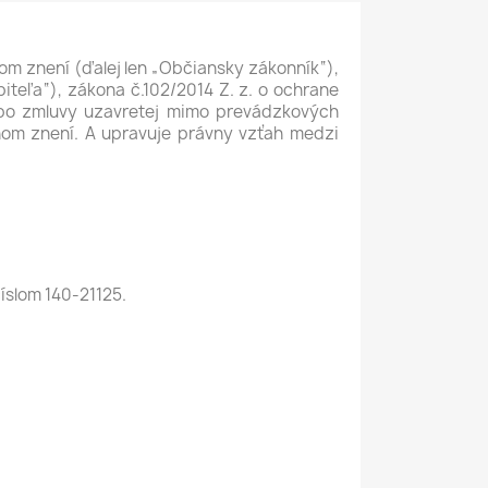
om znení (ďalej len „Občiansky zákonník“),
iteľa“), zákona č.102/2014 Z. z. o ochrane
lebo zmluvy uzavretej mimo prevádzkových
nom znení. A upravuje právny vzťah medzi
íslom 140-21125.