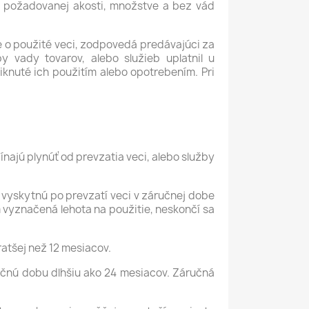
 v požadovanej akosti, množstve a bez vád
e o použité veci, zodpovedá predávajúci za
 vady tovarov, alebo služieb uplatnil u
nuté ich použitím alebo opotrebením. Pri
ínajú plynúť od prevzatia veci, alebo služby
sa vyskytnú po prevzatí veci v záručnej dobe
m vyznačená lehota na použitie, neskončí sa
ratšej než 12 mesiacov.
áručnú dobu dlhšiu ako 24 mesiacov. Záručná