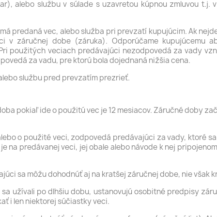
ovar), alebo službu v súlade s uzavretou kúpnou zmluvou t.j.
 má predaná vec, alebo služba pri prevzatí kupujúcim. Ak nejd
ci v záručnej dobe (záruka). Odporúčame kupujúcemu aby
ri použitých veciach predávajúci nezodpovedá za vady vznik
ovedá za vadu, pre ktorú bola dojednaná nižšia cena.
alebo službu pred prevzatím prezrieť.
oba pokiaľ ide o použitú vec je 12 mesiacov. Záručné doby zač
, alebo o použité veci, zodpovedá predávajúci za vady, ktoré 
je na predávanej veci, jej obale alebo návode k nej pripojeno
vajúci sa môžu dohodnúť aj na kratšej záručnej dobe, nie však k
by sa užívali po dlhšiu dobu, ustanovujú osobitné predpisy z
 i len niektorej súčiastky veci.