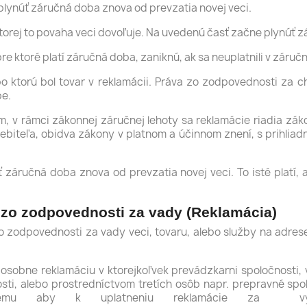
plynúť záručná doba znova od prevzatia novej veci.
 ktorej to povaha veci dovoľuje. Na uvedenú časť začne plynúť 
re ktoré platí záručná doba, zaniknú, ak sa neuplatnili v záruč
o ktorú bol tovar v reklamácii. Práva zo zodpovednosti za c
be.
ľom, v rámci zákonnej záručnej lehoty sa reklamácie riadia z
ebiteľa, obidva zákony v platnom a účinnom znení, s prihli
ť záručná doba znova od prevzatia novej veci. To isté platí, 
v zo zodpovednosti za vady (Reklamácia)
 zo zodpovednosti za vady veci, tovaru, alebo služby na adres
osobne reklamáciu v ktorejkoľvek prevádzkarni spoločnosti, v
sti, alebo prostredníctvom tretích osôb napr. prepravné spol
cemu aby k uplatneniu reklamácie za využ