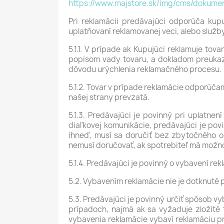
https://www.majstore.sk/img/cms/dokumen
Pri reklamácii predávajúci odporúča kup
uplatňovaní reklamovanej veci, alebo služby
5.1.1. V prípade ak Kupujúci reklamuje to
popisom vady tovaru, a dokladom preukazu
dôvodu urýchlenia reklamačného procesu.
5.1.2. Tovar v prípade reklamácie odporúč
našej strany prevzatá.
5.1.3. Predávajúci je povinný pri uplatne
diaľkovej komunikácie, predávajúci je pov
ihneď, musí sa doručiť bez zbytočného od
nemusí doručovať, ak spotrebiteľ má možn
5.1.4. Predávajúci je povinný o vybavení r
5.2. Vybavením reklamácie nie je dotknuté
5.3. Predávajúci je povinný určiť spôsob v
prípadoch, najmä ak sa vyžaduje zložité
vybavenia reklamácie vybaví reklamáciu p