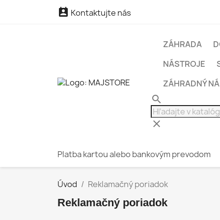

Kontaktujte nás
ZÁHRADA
D
NÁSTROJE
ZÁHRADNÝ N
search
clear
Platba kartou alebo bankovým prevodom
Úvod
Reklamačný poriadok
Reklamačný poriadok