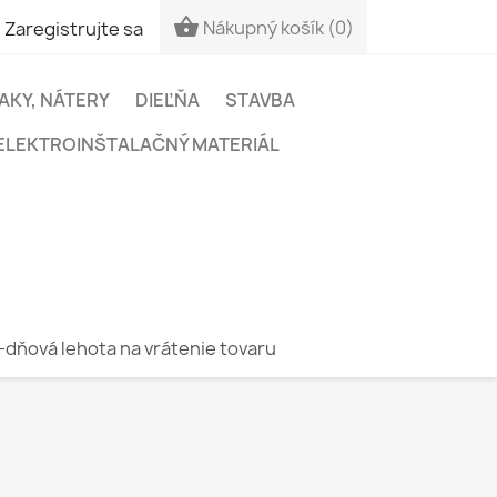


Nákupný košík
(0)
Zaregistrujte sa
LAKY, NÁTERY
DIEĽŇA
STAVBA
ELEKTROINŠTALAČNÝ MATERIÁL
-dňová lehota na vrátenie tovaru