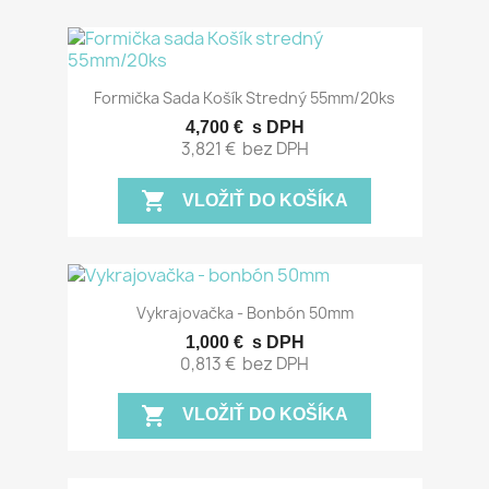
Formička Sada Košík Stredný 55mm/20ks
4,700 €
s DPH
3,821 €
bez DPH
shopping_cart
VLOŽIŤ DO KOŠÍKA
Vykrajovačka - Bonbón 50mm
1,000 €
s DPH
0,813 €
bez DPH
shopping_cart
VLOŽIŤ DO KOŠÍKA