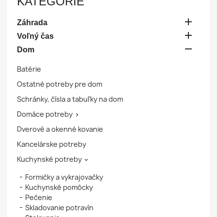
KATEGÓRIE

Záhrada

Voľný čas

Dom
Batérie
Ostatné potreby pre dom
Schránky, čísla a tabuľky na dom
Domáce potreby

Dverové a okenné kovanie
Kancelárske potreby
Kuchynské potreby

Formičky a vykrajovačky
Kuchynské pomôcky
Pečenie
Skladovanie potravín