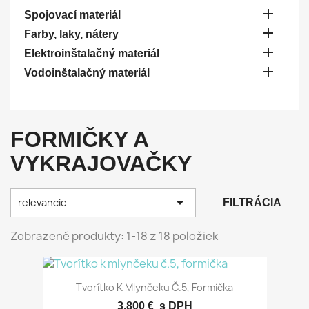

Spojovací materiál

Farby, laky, nátery

Elektroinštalačný materiál

Vodoinštalačný materiál
FORMIČKY A
VYKRAJOVAČKY

relevancie
FILTRÁCIA
Zobrazené produkty: 1-18 z 18 položiek
Tvorítko K Mlynčeku Č.5, Formička
3,800 €
s DPH