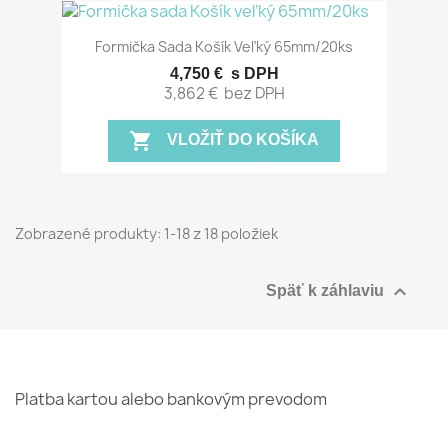
Formička Sada Košík Veľký 65mm/20ks
4,750 €
s DPH
3,862 €
bez DPH
shopping_cart
VLOŽIŤ DO KOŠÍKA
Zobrazené produkty: 1-18 z 18 položiek

Späť k záhlaviu
Platba kartou alebo bankovým prevodom