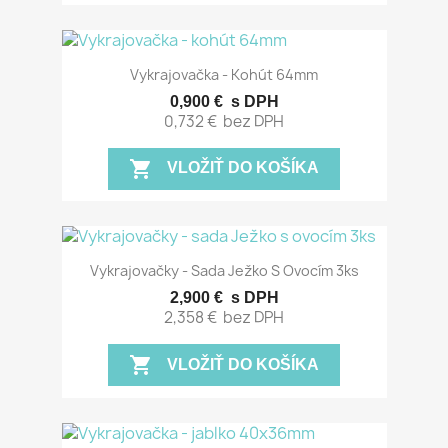
Vykrajovačka - Kohút 64mm
0,900 €
s DPH
0,732 €
bez DPH
shopping_cart
VLOŽIŤ DO KOŠÍKA
Vykrajovačky - Sada Ježko S Ovocím 3ks
2,900 €
s DPH
2,358 €
bez DPH
shopping_cart
VLOŽIŤ DO KOŠÍKA