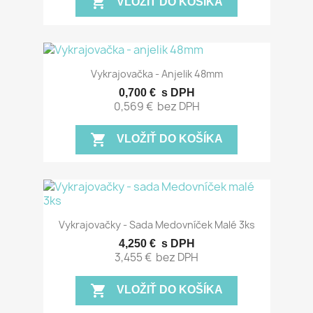
shopping_cart
VLOŽIŤ DO KOŠÍKA
Vykrajovačka - Anjelik 48mm
0,700 €
s DPH
0,569 €
bez DPH
shopping_cart
VLOŽIŤ DO KOŠÍKA
Vykrajovačky - Sada Medovníček Malé 3ks
4,250 €
s DPH
3,455 €
bez DPH
shopping_cart
VLOŽIŤ DO KOŠÍKA