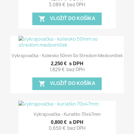
3,089 €
bez DPH
shopping_cart
VLOŽIŤ DO KOŠÍKA
Vykrajovačka - Koliesko 50mm So Stredom Medovníček
2,250 €
s DPH
1,829 €
bez DPH
shopping_cart
VLOŽIŤ DO KOŠÍKA
Vykrajovačka - Kuriatko 70x47mm
0,800 €
s DPH
0,650 €
bez DPH