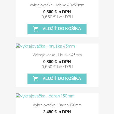
Vykrajovačka - Jablko 40x36mm
0,800 €
s DPH
0,650 €
bez DPH
shopping_cart
VLOŽIŤ DO KOŠÍKA
Vykrajovačka - Hruška 43mm
0,800 €
s DPH
0,650 €
bez DPH
shopping_cart
VLOŽIŤ DO KOŠÍKA
Vykrajovačka - Baran 130mm
2,450 €
s DPH