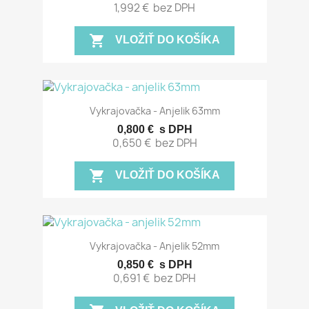
1,992 €
bez DPH
shopping_cart
VLOŽIŤ DO KOŠÍKA
Vykrajovačka - Anjelik 63mm
0,800 €
s DPH
0,650 €
bez DPH
shopping_cart
VLOŽIŤ DO KOŠÍKA
Vykrajovačka - Anjelik 52mm
0,850 €
s DPH
0,691 €
bez DPH