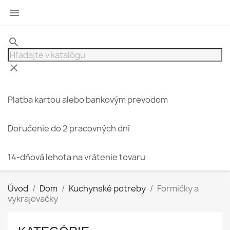

search
clear
Platba kartou alebo bankovým prevodom
Doručenie do 2 pracovných dní
14-dňová lehota na vrátenie tovaru
Úvod
Dom
Kuchynské potreby
Formičky a
vykrajovačky