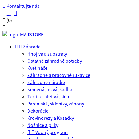

Kontaktujte nás



(0)



Záhrada
Hnojivá a substráty
Ostatné záhradné potreby
Kvetináče
Záhradné a pracovné rukavice
Záhradné náradie
Semená, osivá, sadba
Textílie, pletivá, siete
Pareniská, skleníky, záhony
Dekorácie
Krovinorezy a Kosačky
Nožnice a pílky


Vodný program