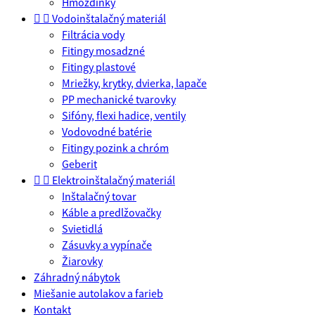
Hmoždinky


Vodoinštalačný materiál
Filtrácia vody
Fitingy mosadzné
Fitingy plastové
Mriežky, krytky, dvierka, lapače
PP mechanické tvarovky
Sifóny, flexi hadice, ventily
Vodovodné batérie
Fitingy pozink a chróm
Geberit


Elektroinštalačný materiál
Inštalačný tovar
Káble a predlžovačky
Svietidlá
Zásuvky a vypínače
Žiarovky
Záhradný nábytok
Miešanie autolakov a farieb
Kontakt