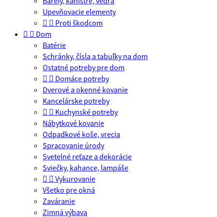
Barely, kanistre, vedrá
Upevňovacie elementy


Proti škodcom


Dom
Batérie
Schránky, čísla a tabuľky na dom
Ostatné potreby pre dom


Domáce potreby
Dverové a okenné kovanie
Kancelárske potreby


Kuchynské potreby
Nábytkové kovanie
Odpadkové koše, vrecia
Spracovanie úrody
Svetelné reťaze a dekorácie
Sviečky, kahance, lampáše


Vykurovanie
Všetko pre okná
Zaváranie
Zimná výbava