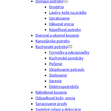
Domáce potreby


Drogéria
Lavóry, koše na prádlo
Upratovanie
Vákuové vrecia
Kúpeľňové potreby
Dverové a okenné kovanie
Kancelárske potreby
Kuchynské potreby


Formičky a vykrajovačky
Kuchynské pomôcky
Pečenie
Skladovanie potravín
Stolovanie
Varenie
Elektrospotrebiče
Nábytkové kovanie
Odpadkové koše, vrecia
Spracovanie úrody
Svetelné reťaze a dekorácie