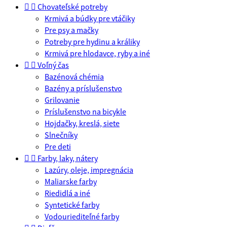


Chovateľské potreby
Krmivá a búdky pre vtáčiky
Pre psy a mačky
Potreby pre hydinu a králiky
Krmivá pre hlodavce, ryby a iné


Voľný čas
Bazénová chémia
Bazény a príslušenstvo
Grilovanie
Príslušenstvo na bicykle
Hojdačky, kreslá, siete
Slnečníky
Pre deti


Farby, laky, nátery
Lazúry, oleje, impregnácia
Maliarske farby
Riedidlá a iné
Syntetické farby
Vodouriediteľné farby