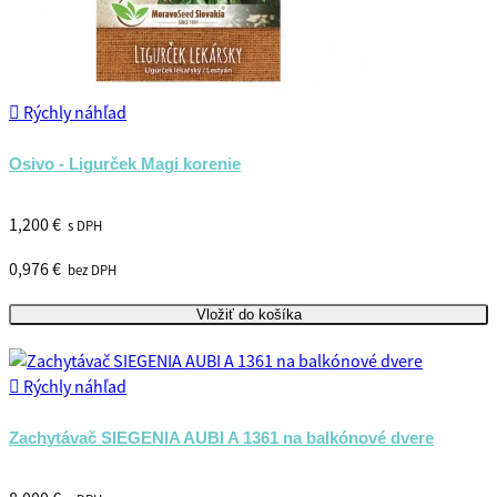

Rýchly náhľad
Osivo - Ligurček Magi korenie
1,200 €
s DPH
0,976 €
bez DPH
Vložiť do košíka

Rýchly náhľad
Zachytávač SIEGENIA AUBI A 1361 na balkónové dvere