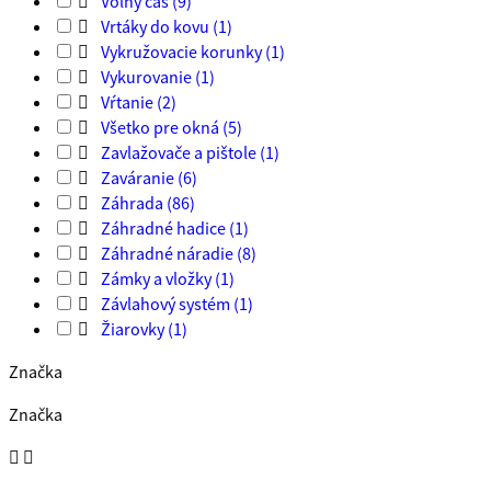

Voľný čas
(9)

Vrtáky do kovu
(1)

Vykružovacie korunky
(1)

Vykurovanie
(1)

Vŕtanie
(2)

Všetko pre okná
(5)

Zavlažovače a pištole
(1)

Zaváranie
(6)

Záhrada
(86)

Záhradné hadice
(1)

Záhradné náradie
(8)

Zámky a vložky
(1)

Závlahový systém
(1)

Žiarovky
(1)
Značka
Značka

