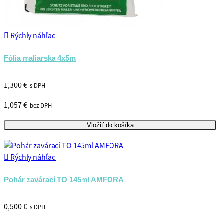

Rýchly náhľad
Fólia maliarska 4x5m
1,300 €
s DPH
1,057 €
bez DPH
Vložiť do košíka

Rýchly náhľad
Pohár zavárací TO 145ml AMFORA
0,500 €
s DPH