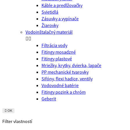
Káble a predlžovačky
Svietidlá
Zásuvky a vypínače
Žiarovky
Vodoinštalačný materiál


Filtrácia vody
Fitingy mosadzné
Fitingy plastové
Mriežky, krytky, dvierka, lapače
PP mechanické tvarovky
Sifóny, flexi hadice, ventily
Vodovodné batérie
Fitingy pozink a chróm
Geberit

OK
Filter vlastností