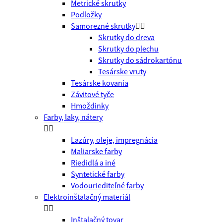
Metrické skrutky
Podložky
Samorezné skrutky


Skrutky do dreva
Skrutky do plechu
Skrutky do sádrokartónu
Tesárske vruty
Tesárske kovania
Závitové tyče
Hmoždinky
Farby, laky, nátery


Lazúry, oleje, impregnácia
Maliarske farby
Riedidlá a iné
Syntetické farby
Vodouriediteľné farby
Elektroinštalačný materiál


Inštalačný tovar