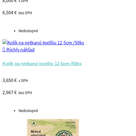
8,000 €
s DPH
6,504 €
bez DPH
Nedostupné

Rýchly náhľad
Kolík na netkanú textíliu 12,5cm /50ks
3,650 €
s DPH
2,967 €
bez DPH
Nedostupné