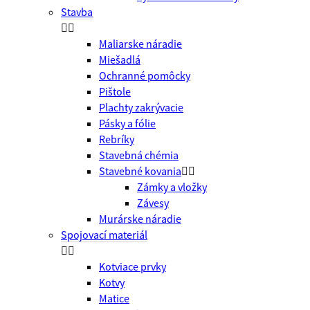
Stavba


Maliarske náradie
Miešadlá
Ochranné pomôcky
Pištole
Plachty zakrývacie
Pásky a fólie
Rebríky
Stavebná chémia
Stavebné kovania


Zámky a vložky
Závesy
Murárske náradie
Spojovací materiál


Kotviace prvky
Kotvy
Matice