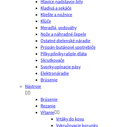
Hlavice,nadstavce,bity
Kladivá a sekáče
Kliešte a nožnice
Kľúče
Meradlá, vodováhy
Nože a náhradné čepele
Ostatné dielenské náradie
Propán-butánové spotrebiče
Pílky,pilníky,rašple,dláta
Skrutkovače
Svorky,upínacie pásy
Elektronáradie
Brúsenie
Nástroje


Brúsenie
Rezanie
Vŕtanie


Vrtáky do kovu
Vykružovacie korunky