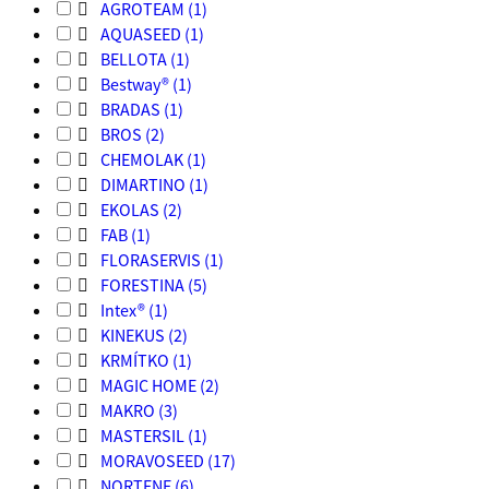

AGROTEAM
(1)

AQUASEED
(1)

BELLOTA
(1)

Bestway®
(1)

BRADAS
(1)

BROS
(2)

CHEMOLAK
(1)

DIMARTINO
(1)

EKOLAS
(2)

FAB
(1)

FLORASERVIS
(1)

FORESTINA
(5)

Intex®
(1)

KINEKUS
(2)

KRMÍTKO
(1)

MAGIC HOME
(2)

MAKRO
(3)

MASTERSIL
(1)

MORAVOSEED
(17)

NORTENE
(6)