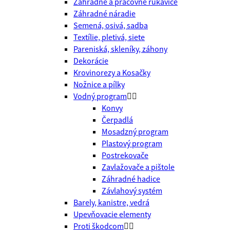
Záhradné a pracovné rukavice
Záhradné náradie
Semená, osivá, sadba
Textílie, pletivá, siete
Pareniská, skleníky, záhony
Dekorácie
Krovinorezy a Kosačky
Nožnice a pílky
Vodný program


Konvy
Čerpadlá
Mosadzný program
Plastový program
Postrekovače
Zavlažovače a pištole
Záhradné hadice
Závlahový systém
Barely, kanistre, vedrá
Upevňovacie elementy
Proti škodcom

