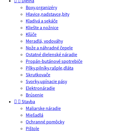


Dieľňa
Boxy,organizéry
Hlavice,nadstavce,bity
Kladivá a sekáče
Kliešte a nožnice
Kľúče
Meradlá, vodováhy
Nože a náhradné čepele
Ostatné dielenské náradie
Propán-butánové spotrebiče
Pílky,pilníky,rašple,dláta
Skrutkovače
Svorky,upínacie pásy
Elektronáradie
Brúsenie


Stavba
Maliarske náradie
Miešadlá
Ochranné pomôcky
Pištole