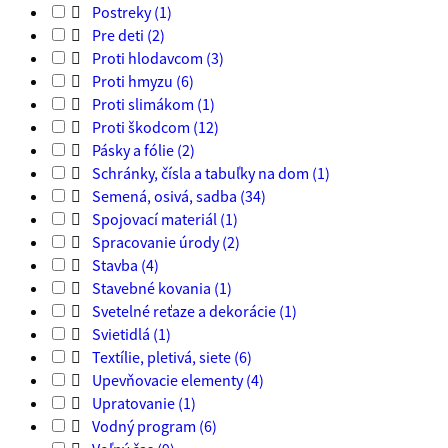

Postreky
(1)

Pre deti
(2)

Proti hlodavcom
(3)

Proti hmyzu
(6)

Proti slimákom
(1)

Proti škodcom
(12)

Pásky a fólie
(2)

Schránky, čísla a tabuľky na dom
(1)

Semená, osivá, sadba
(34)

Spojovací materiál
(1)

Spracovanie úrody
(2)

Stavba
(4)

Stavebné kovania
(1)

Svetelné reťaze a dekorácie
(1)

Svietidlá
(1)

Textílie, pletivá, siete
(6)

Upevňovacie elementy
(4)

Upratovanie
(1)

Vodný program
(6)