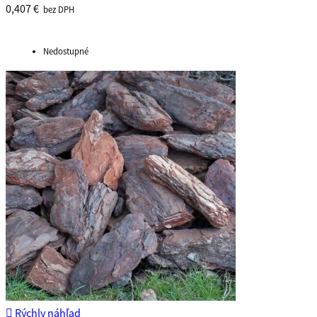
0,407 €
bez DPH
Nedostupné

Rýchly náhľad