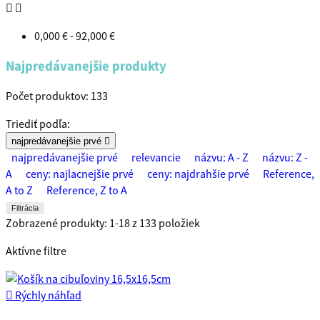


0,000 € - 92,000 €
Najpredávanejšie produkty
Počet produktov: 133
Triediť podľa:
najpredávanejšie prvé

najpredávanejšie prvé
relevancie
názvu: A - Z
názvu: Z -
A
ceny: najlacnejšie prvé
ceny: najdrahšie prvé
Reference,
A to Z
Reference, Z to A
Filtrácia
Zobrazené produkty: 1-18 z 133 položiek
Aktívne filtre

Rýchly náhľad