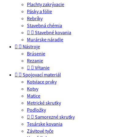
Plachty zakrývacie
Pásky a fólie
Rebríky
Stavebná chémia


Stavebné kovania
Murárske náradie


Nástroje
Brúsenie
Rezanie


Vŕtanie


Spojovací materiál
Kotviace prvky
Kotvy
Matice
Metrické skrutky
Podložky


Samorezné skrutky
Tesárske kovania
Závitové tyče