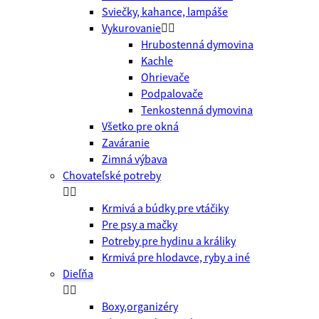
Sviečky, kahance, lampáše
Vykurovanie


Hrubostenná dymovina
Kachle
Ohrievače
Podpalovače
Tenkostenná dymovina
Všetko pre okná
Zaváranie
Zimná výbava
Chovateľské potreby


Krmivá a búdky pre vtáčiky
Pre psy a mačky
Potreby pre hydinu a králiky
Krmivá pre hlodavce, ryby a iné
Dieľňa


Boxy,organizéry