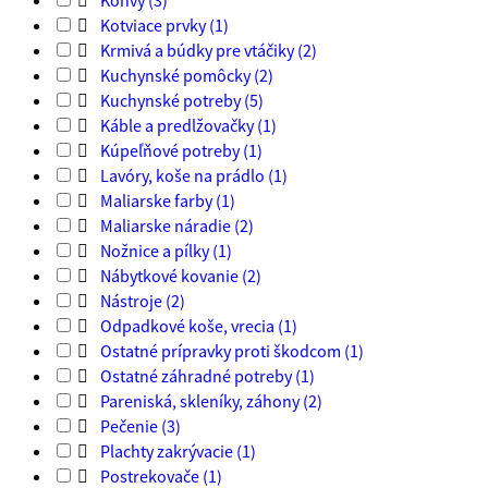

Konvy
(3)

Kotviace prvky
(1)

Krmivá a búdky pre vtáčiky
(2)

Kuchynské pomôcky
(2)

Kuchynské potreby
(5)

Káble a predlžovačky
(1)

Kúpeľňové potreby
(1)

Lavóry, koše na prádlo
(1)

Maliarske farby
(1)

Maliarske náradie
(2)

Nožnice a pílky
(1)

Nábytkové kovanie
(2)

Nástroje
(2)

Odpadkové koše, vrecia
(1)

Ostatné prípravky proti škodcom
(1)

Ostatné záhradné potreby
(1)

Pareniská, skleníky, záhony
(2)

Pečenie
(3)

Plachty zakrývacie
(1)

Postrekovače
(1)