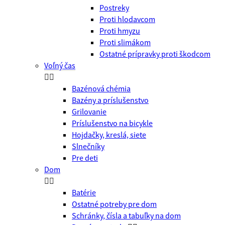
Postreky
Proti hlodavcom
Proti hmyzu
Proti slimákom
Ostatné prípravky proti škodcom
Voľný čas


Bazénová chémia
Bazény a príslušenstvo
Grilovanie
Príslušenstvo na bicykle
Hojdačky, kreslá, siete
Slnečníky
Pre deti
Dom


Batérie
Ostatné potreby pre dom
Schránky, čísla a tabuľky na dom