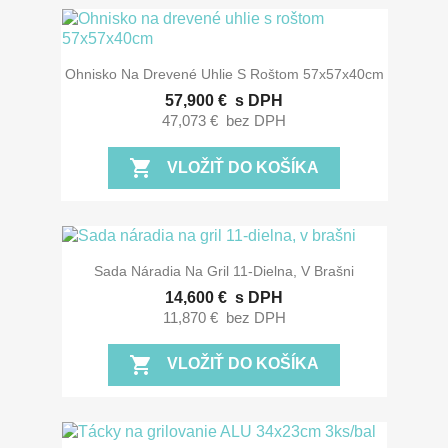
Ohnisko Na Drevené Uhlie S Roštom 57x57x40cm
57,900 €
s DPH
47,073 €
bez DPH
shopping_cart
VLOŽIŤ DO KOŠÍKA
Sada Náradia Na Gril 11-Dielna, V Brašni
14,600 €
s DPH
11,870 €
bez DPH
shopping_cart
VLOŽIŤ DO KOŠÍKA