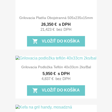
Grilovacia Platňa Obojstranná 505x235x15mm
26,350 €
s DPH
21,423 €
bez DPH
shopping_cart
VLOŽIŤ DO KOŠÍKA
Grilovacia Podložka Teflón 40x33cm 2ks/bal
5,950 €
s DPH
4,837 €
bez DPH
shopping_cart
VLOŽIŤ DO KOŠÍKA