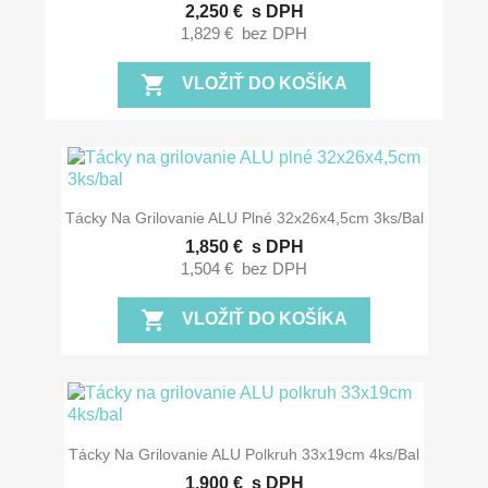
2,250 €
s DPH
1,829 €
bez DPH
shopping_cart
VLOŽIŤ DO KOŠÍKA
Tácky Na Grilovanie ALU Plné 32x26x4,5cm 3ks/bal
1,850 €
s DPH
1,504 €
bez DPH
shopping_cart
VLOŽIŤ DO KOŠÍKA
Tácky Na Grilovanie ALU Polkruh 33x19cm 4ks/bal
1,900 €
s DPH