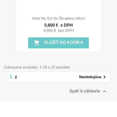
Kefa Na Gril So Škrabkou 44cm
5,600 €
s DPH
4,553 €
bez DPH
shopping_cart
VLOŽIŤ DO KOŠÍKA
Zobrazené produkty: 1-18 z 22 položiek
1

Nasledujúca
2

Späť k záhlaviu