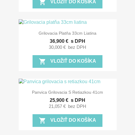
shopping_cart
VLOŽIŤ DO KOŠÍKA
Grilovacia Platňa 33cm Liatina
36,900 €
s DPH
30,000 €
bez DPH
shopping_cart
VLOŽIŤ DO KOŠÍKA
Panvica Grilovacia S Retiazkou 41cm
25,900 €
s DPH
21,057 €
bez DPH
shopping_cart
VLOŽIŤ DO KOŠÍKA