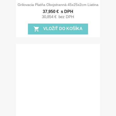
Grilovacia Platňa Obojstranná 45x25x2cm Liatina
37,950 €
s DPH
30,854 €
bez DPH
shopping_cart
VLOŽIŤ DO KOŠÍKA