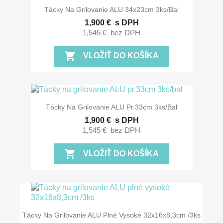
Tácky Na Grilovanie ALU 34x23cm 3ks/bal
1,900 €
s DPH
1,545 €
bez DPH
shopping_cart
VLOŽIŤ DO KOŠÍKA
Tácky Na Grilovanie ALU Pr.33cm 3ks/bal
1,900 €
s DPH
1,545 €
bez DPH
shopping_cart
VLOŽIŤ DO KOŠÍKA
Tácky Na Grilovanie ALU Plné Vysoké 32x16x8,3cm /3ks