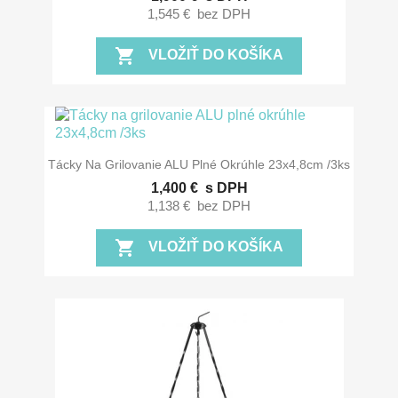
1,545 €
bez DPH
shopping_cart
VLOŽIŤ DO KOŠÍKA
Tácky Na Grilovanie ALU Plné Okrúhle 23x4,8cm /3ks
1,400 €
s DPH
1,138 €
bez DPH
shopping_cart
VLOŽIŤ DO KOŠÍKA