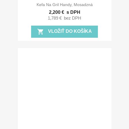
Kefa Na Gril Handy, Mosadzná
2,200 €
s DPH
1,789 €
bez DPH
shopping_cart
VLOŽIŤ DO KOŠÍKA