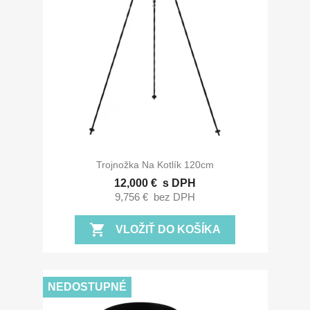
Trojnožka Na Kotlík 120cm
12,000 €
s DPH
9,756 €
bez DPH
shopping_cart
VLOŽIŤ DO KOŠÍKA
NEDOSTUPNÉ