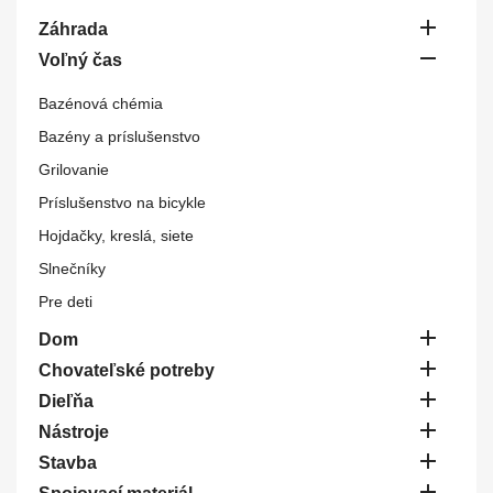

Záhrada

Voľný čas
Bazénová chémia
Bazény a príslušenstvo
Grilovanie
Príslušenstvo na bicykle
Hojdačky, kreslá, siete
Slnečníky
Pre deti

Dom

Chovateľské potreby

Dieľňa

Nástroje

Stavba
