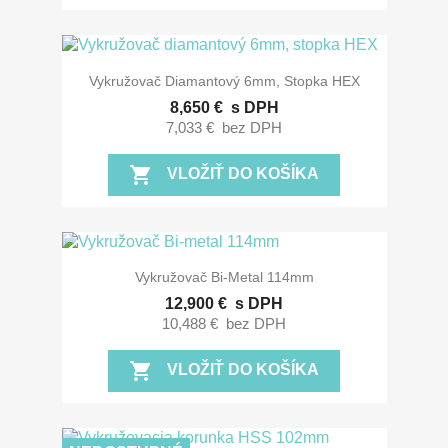
Vykružovač Diamantový 6mm, Stopka HEX
8,650 €
s DPH
7,033 €
bez DPH
shopping_cart
VLOŽIŤ DO KOŠÍKA
Vykružovač Bi-Metal 114mm
12,900 €
s DPH
10,488 €
bez DPH
shopping_cart
VLOŽIŤ DO KOŠÍKA