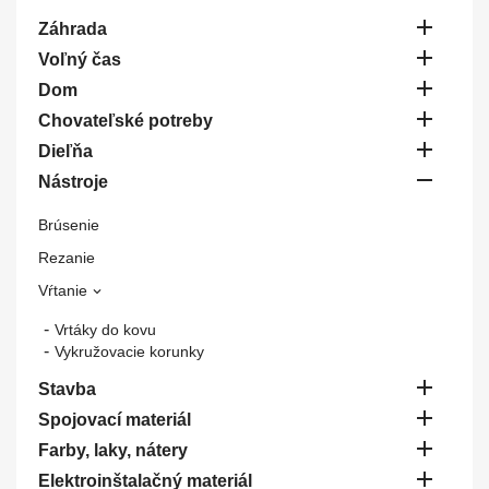

Záhrada

Voľný čas

Dom

Chovateľské potreby

Dieľňa

Nástroje
Brúsenie
Rezanie
Vŕtanie

Vrtáky do kovu
Vykružovacie korunky

Stavba

Spojovací materiál

Farby, laky, nátery

Elektroinštalačný materiál