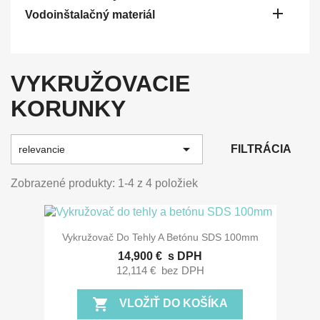

Vodoinštalačný materiál
VYKRUŽOVACIE
KORUNKY

FILTRÁCIA
relevancie
Zobrazené produkty: 1-4 z 4 položiek
Vykružovač Do Tehly A Betónu SDS 100mm
14,900 €
s DPH
12,114 €
bez DPH
shopping_cart
VLOŽIŤ DO KOŠÍKA