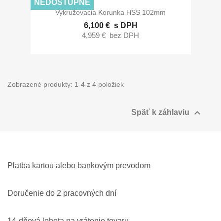
NEDOSTUPNÉ
Vykružovacia Korunka HSS 102mm
6,100 €
s DPH
4,959 €
bez DPH
Zobrazené produkty: 1-4 z 4 položiek

Späť k záhlaviu
Platba kartou alebo bankovým prevodom
Doručenie do 2 pracovných dní
14-dňová lehota na vrátenie tovaru