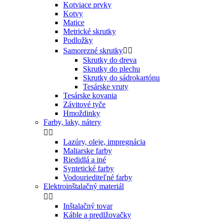
Kotviace prvky
Kotvy
Matice
Metrické skrutky
Podložky
Samorezné skrutky


Skrutky do dreva
Skrutky do plechu
Skrutky do sádrokartónu
Tesárske vruty
Tesárske kovania
Závitové tyče
Hmoždinky
Farby, laky, nátery


Lazúry, oleje, impregnácia
Maliarske farby
Riedidlá a iné
Syntetické farby
Vodouriediteľné farby
Elektroinštalačný materiál


Inštalačný tovar
Káble a predlžovačky