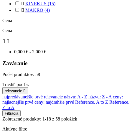

KINEKUS
(15)

MAKRO
(4)
Cena
Cena


0,000 € - 2,000 €
Zaváranie
Počet produktov: 58
Triediť podľa:
relevancie

najpredávanejšie prvé
relevancie
názvu: A - Z
názvu: Z - A
ceny:
najlacnejšie prvé
ceny: najdrahšie prvé
Reference, A to Z
Reference,
Z to A
Filtrácia
Zobrazené produkty: 1-18 z 58 položiek
Aktívne filtre