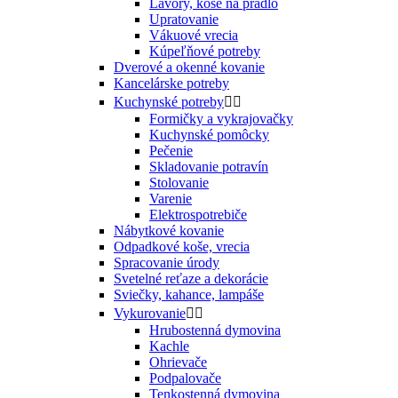
Lavóry, koše na prádlo
Upratovanie
Vákuové vrecia
Kúpeľňové potreby
Dverové a okenné kovanie
Kancelárske potreby
Kuchynské potreby


Formičky a vykrajovačky
Kuchynské pomôcky
Pečenie
Skladovanie potravín
Stolovanie
Varenie
Elektrospotrebiče
Nábytkové kovanie
Odpadkové koše, vrecia
Spracovanie úrody
Svetelné reťaze a dekorácie
Sviečky, kahance, lampáše
Vykurovanie


Hrubostenná dymovina
Kachle
Ohrievače
Podpalovače
Tenkostenná dymovina