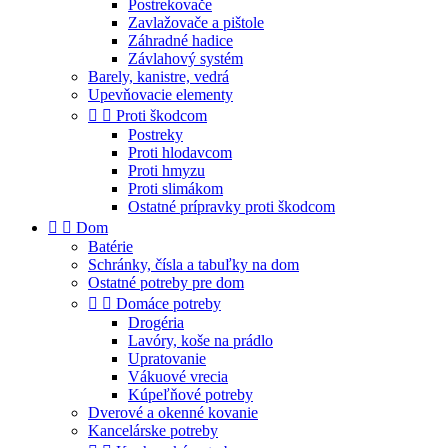
Postrekovače
Zavlažovače a pištole
Záhradné hadice
Závlahový systém
Barely, kanistre, vedrá
Upevňovacie elementy


Proti škodcom
Postreky
Proti hlodavcom
Proti hmyzu
Proti slimákom
Ostatné prípravky proti škodcom


Dom
Batérie
Schránky, čísla a tabuľky na dom
Ostatné potreby pre dom


Domáce potreby
Drogéria
Lavóry, koše na prádlo
Upratovanie
Vákuové vrecia
Kúpeľňové potreby
Dverové a okenné kovanie
Kancelárske potreby