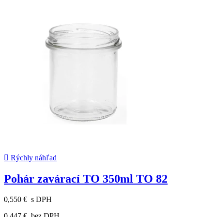

Rýchly náhľad
Pohár zavárací TO 350ml TO 82
0,550 €
s DPH
0,447 €
bez DPH