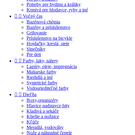
Potreby pre hydinu a králiky
Krmivá pre hlodavce, ryby a iné


Voľný čas
Bazénová chémia
Bazény a príslušenstvo
Grilovanie
Príslušenstvo na bicykle
Hojdačky, kreslá, siete
Slnečníky
Pre deti


Farby, laky, nátery
Lazúry, oleje, impregnácia
Maliarske farby
Riedidlá a iné
Syntetické farby
Vodouriediteľné farby


Dieľňa
Boxy,organizéry
Hlavice,nadstavce,bity
Kladivá a sekáče
Kliešte a nožnice
Kľúče
Meradlá, vodováhy
Nože a náhradné čepele