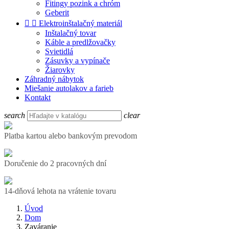
Fitingy pozink a chróm
Geberit


Elektroinštalačný materiál
Inštalačný tovar
Káble a predlžovačky
Svietidlá
Zásuvky a vypínače
Žiarovky
Záhradný nábytok
Miešanie autolakov a farieb
Kontakt
search
clear
Platba kartou alebo bankovým prevodom
Doručenie do 2 pracovných dní
14-dňová lehota na vrátenie tovaru
Úvod
Dom
Zaváranie