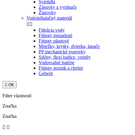
Svietidlá
Zásuvky a vypínače
Žiarovky
Vodoinštalačný materiál


Filtrácia vody
Fitingy mosadzné
Fitingy plastové
Mriežky, krytky, dvierka, lapače
PP mechanické tvarovky
Sifóny, flexi hadice, ventily
Vodovodné batérie
Fitingy pozink a chróm
Geberit

OK
Filter vlastností
Značka
Značka

