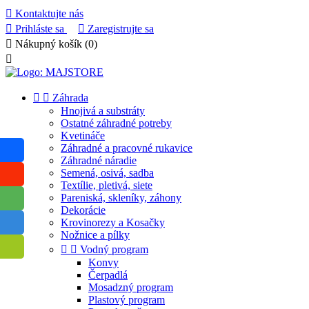

Kontaktujte nás

Prihláste sa

Zaregistrujte sa

Nákupný košík
(0)



Záhrada
Hnojivá a substráty
Ostatné záhradné potreby
Kvetináče
Záhradné a pracovné rukavice
Záhradné náradie
Semená, osivá, sadba
Textílie, pletivá, siete
Pareniská, skleníky, záhony
Dekorácie
Krovinorezy a Kosačky
Nožnice a pílky


Vodný program
Konvy
Čerpadlá
Mosadzný program
Plastový program