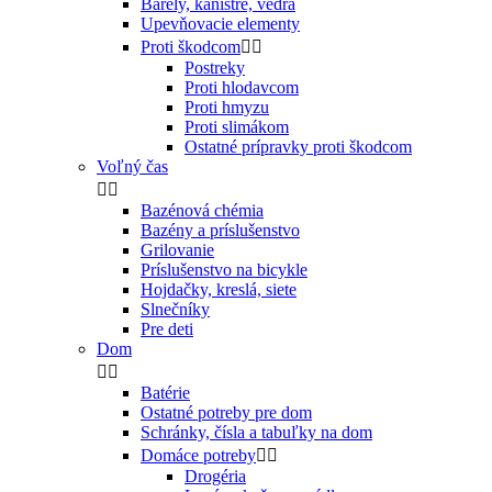
Barely, kanistre, vedrá
Upevňovacie elementy
Proti škodcom


Postreky
Proti hlodavcom
Proti hmyzu
Proti slimákom
Ostatné prípravky proti škodcom
Voľný čas


Bazénová chémia
Bazény a príslušenstvo
Grilovanie
Príslušenstvo na bicykle
Hojdačky, kreslá, siete
Slnečníky
Pre deti
Dom


Batérie
Ostatné potreby pre dom
Schránky, čísla a tabuľky na dom
Domáce potreby


Drogéria