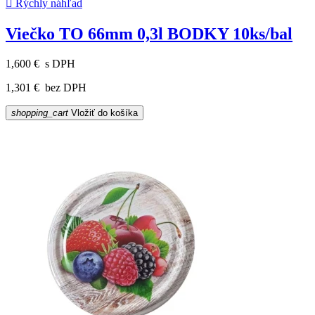

Rýchly náhľad
Viečko TO 66mm 0,3l BODKY 10ks/bal
1,600 €
s DPH
1,301 €
bez DPH
shopping_cart
Vložiť do košíka