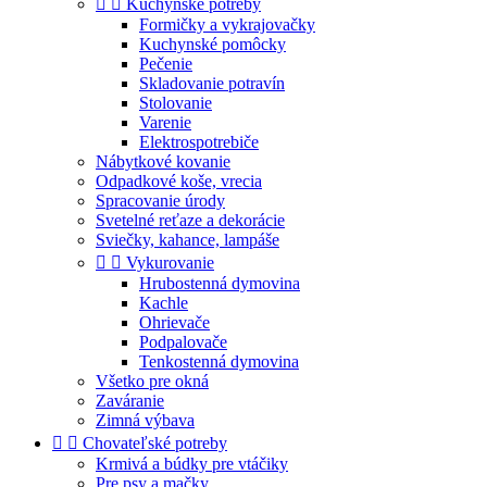


Kuchynské potreby
Formičky a vykrajovačky
Kuchynské pomôcky
Pečenie
Skladovanie potravín
Stolovanie
Varenie
Elektrospotrebiče
Nábytkové kovanie
Odpadkové koše, vrecia
Spracovanie úrody
Svetelné reťaze a dekorácie
Sviečky, kahance, lampáše


Vykurovanie
Hrubostenná dymovina
Kachle
Ohrievače
Podpalovače
Tenkostenná dymovina
Všetko pre okná
Zaváranie
Zimná výbava


Chovateľské potreby
Krmivá a búdky pre vtáčiky
Pre psy a mačky