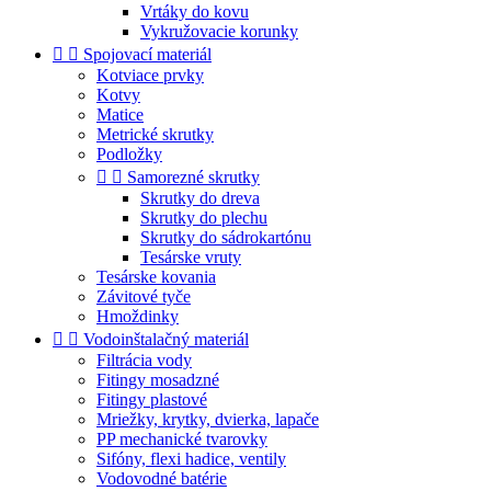
Vrtáky do kovu
Vykružovacie korunky


Spojovací materiál
Kotviace prvky
Kotvy
Matice
Metrické skrutky
Podložky


Samorezné skrutky
Skrutky do dreva
Skrutky do plechu
Skrutky do sádrokartónu
Tesárske vruty
Tesárske kovania
Závitové tyče
Hmoždinky


Vodoinštalačný materiál
Filtrácia vody
Fitingy mosadzné
Fitingy plastové
Mriežky, krytky, dvierka, lapače
PP mechanické tvarovky
Sifóny, flexi hadice, ventily
Vodovodné batérie