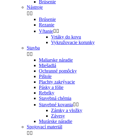
Brúsenie
Nástroje


Brúsenie
Rezanie
Vŕtanie


Vrtáky do kovu
Vykružovacie korunky
Stavba


Maliarske náradie
Miešadlá
Ochranné pomôcky
Pištole
Plachty zakrývacie
Pásky a fólie
Rebríky
Stavebná chémia
Stavebné kovania


Zámky a vložky
Závesy
Murárske náradie
Spojovací materiál

