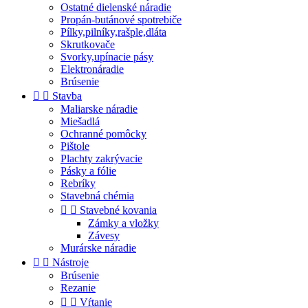
Ostatné dielenské náradie
Propán-butánové spotrebiče
Pílky,pilníky,rašple,dláta
Skrutkovače
Svorky,upínacie pásy
Elektronáradie
Brúsenie


Stavba
Maliarske náradie
Miešadlá
Ochranné pomôcky
Pištole
Plachty zakrývacie
Pásky a fólie
Rebríky
Stavebná chémia


Stavebné kovania
Zámky a vložky
Závesy
Murárske náradie


Nástroje
Brúsenie
Rezanie


Vŕtanie