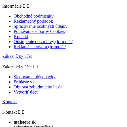
Informácie


Obchodné podmienky
Reklamačný poriadok
Spracovanie osobných údajov
Používanie súborov Cookies
Kontakt
Odstúpenie od zmluvy (formulár)
Reklamácia tovaru (formulár)
Zákaznícky účet
Zákaznícky účet


Sledovanie objednávky
Prihláste sa
Obnova zabudnutého hesla
Vytvoriť účet
Kontakt
Kontakt


majstore.sk