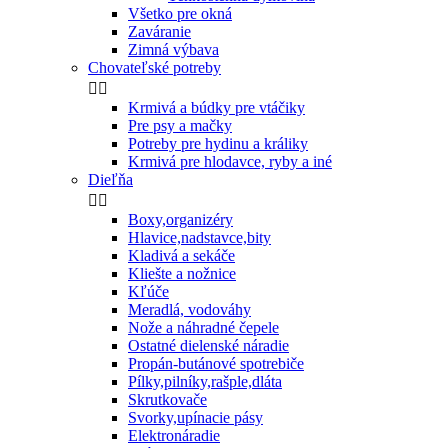
Všetko pre okná
Zaváranie
Zimná výbava
Chovateľské potreby


Krmivá a búdky pre vtáčiky
Pre psy a mačky
Potreby pre hydinu a králiky
Krmivá pre hlodavce, ryby a iné
Dieľňa


Boxy,organizéry
Hlavice,nadstavce,bity
Kladivá a sekáče
Kliešte a nožnice
Kľúče
Meradlá, vodováhy
Nože a náhradné čepele
Ostatné dielenské náradie
Propán-butánové spotrebiče
Pílky,pilníky,rašple,dláta
Skrutkovače
Svorky,upínacie pásy
Elektronáradie