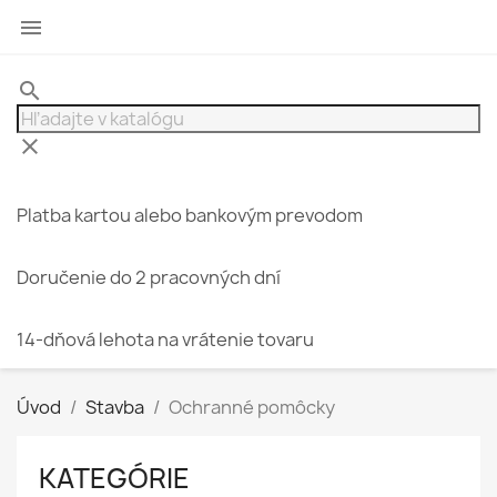

search
clear
Platba kartou alebo bankovým prevodom
Doručenie do 2 pracovných dní
14-dňová lehota na vrátenie tovaru
Úvod
Stavba
Ochranné pomôcky
KATEGÓRIE