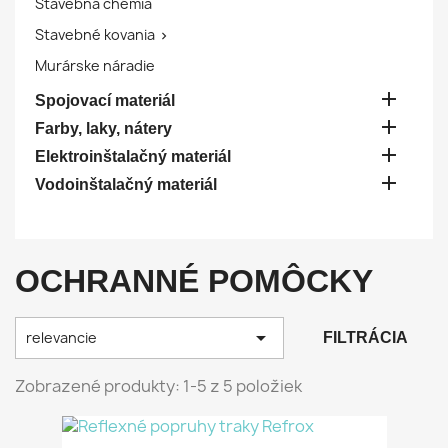
Stavebná chémia
Stavebné kovania

Murárske náradie

Spojovací materiál

Farby, laky, nátery

Elektroinštalačný materiál

Vodoinštalačný materiál
OCHRANNÉ POMÔCKY

relevancie
FILTRÁCIA
Zobrazené produkty: 1-5 z 5 položiek