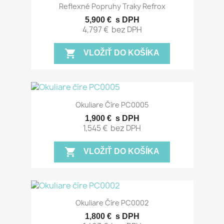
Reflexné Popruhy Traky Refrox
5,900 €
s DPH
4,797 €
bez DPH
shopping_cart
VLOŽIŤ DO KOŠÍKA
Okuliare Číre PC0005
1,900 €
s DPH
1,545 €
bez DPH
shopping_cart
VLOŽIŤ DO KOŠÍKA
Okuliare Číre PC0002
1,800 €
s DPH