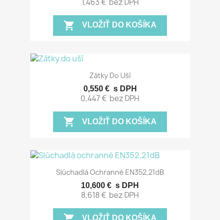
1,463 €
bez DPH
shopping_cart
VLOŽIŤ DO KOŠÍKA
Zátky Do Uší
0,550 €
s DPH
0,447 €
bez DPH
shopping_cart
VLOŽIŤ DO KOŠÍKA
Slúchadlá Ochranné EN352,21dB
10,600 €
s DPH
8,618 €
bez DPH
shopping_cart
VLOŽIŤ DO KOŠÍKA