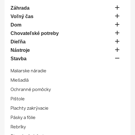

Záhrada

Voľný čas

Dom

Chovateľské potreby

Dieľňa

Nástroje

Stavba
Maliarske náradie
Miešadlá
Ochranné pomôcky
Pištole
Plachty zakrývacie
Pásky a fólie
Rebríky