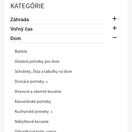
KATEGÓRIE

Záhrada

Voľný čas

Dom
Batérie
Ostatné potreby pre dom
Schránky, čísla a tabuľky na dom
Domáce potreby

Dverové a okenné kovanie
Kancelárske potreby
Kuchynské potreby

Nábytkové kovanie
Odpadkové koše, vrecia