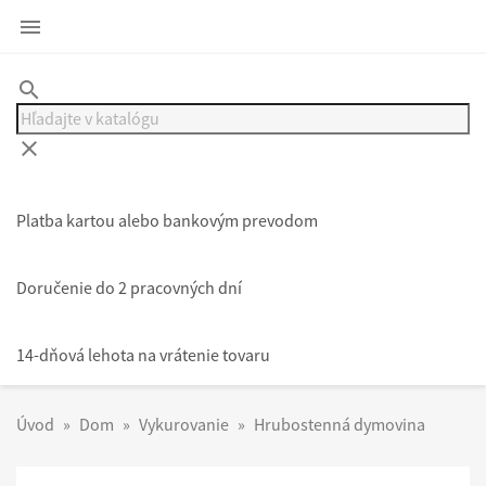

search
clear
Platba kartou alebo bankovým prevodom
Doručenie do 2 pracovných dní
14-dňová lehota na vrátenie tovaru
Úvod
Dom
Vykurovanie
Hrubostenná dymovina