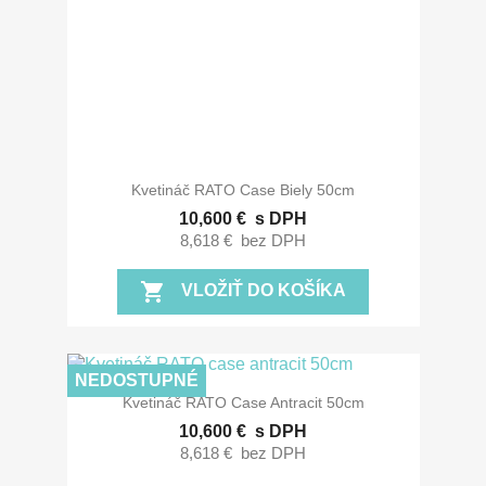
Kvetináč RATO Case Biely 50cm
10,600 €
s DPH
8,618 €
bez DPH
shopping_cart
VLOŽIŤ DO KOŠÍKA
NEDOSTUPNÉ
Kvetináč RATO Case Antracit 50cm
10,600 €
s DPH
8,618 €
bez DPH