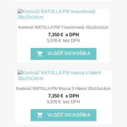
Kvetináč RATOLLA PW Tmavohnedý 38x15x14cm
7,350 €
s DPH
5,976 €
bez DPH
shopping_cart
VLOŽIŤ DO KOŠÍKA
Kvetináč RATOLLA PW Mocca S Hákmi 38x15x14cm
7,350 €
s DPH
5,976 €
bez DPH
shopping_cart
VLOŽIŤ DO KOŠÍKA