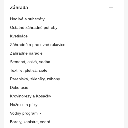

Záhrada
Hnojivá a substráty
Ostatné záhradné potreby
Kvetináče
Záhradné a pracovné rukavice
Záhradné náradie
Semená, osivá, sadba
Textílie, pletivá, siete
Pareniská, skleníky, záhony
Dekorácie
Krovinorezy a Kosačky
Nožnice a pílky
Vodný program

Barely, kanistre, vedrá