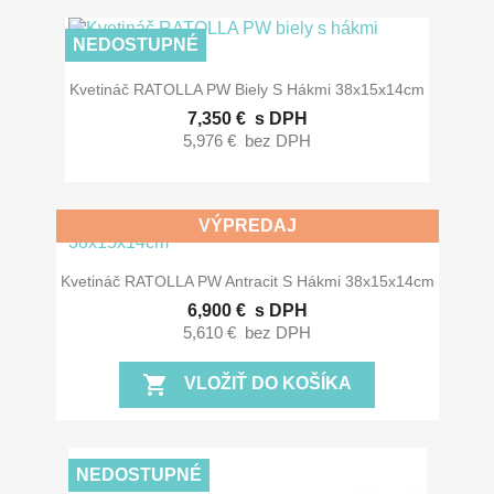
NEDOSTUPNÉ
Kvetináč RATOLLA PW Biely S Hákmi 38x15x14cm
7,350 €
s DPH
5,976 €
bez DPH
VÝPREDAJ
Kvetináč RATOLLA PW Antracit S Hákmi 38x15x14cm
6,900 €
s DPH
5,610 €
bez DPH
shopping_cart
VLOŽIŤ DO KOŠÍKA
NEDOSTUPNÉ