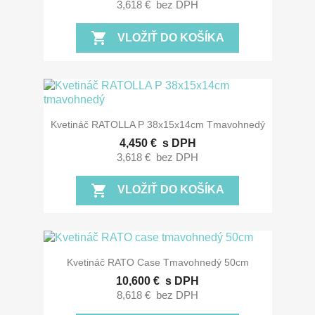
3,618 €
bez DPH
shopping_cart
VLOŽIŤ DO KOŠÍKA
Kvetináč RATOLLA P 38x15x14cm Tmavohnedý
4,450 €
s DPH
3,618 €
bez DPH
shopping_cart
VLOŽIŤ DO KOŠÍKA
Kvetináč RATO Case Tmavohnedý 50cm
10,600 €
s DPH
8,618 €
bez DPH