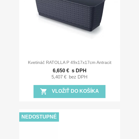
Kvetináč RATOLLA P 49x17x17cm Antracit
6,650 €
s DPH
5,407 €
bez DPH
shopping_cart
VLOŽIŤ DO KOŠÍKA
NEDOSTUPNÉ