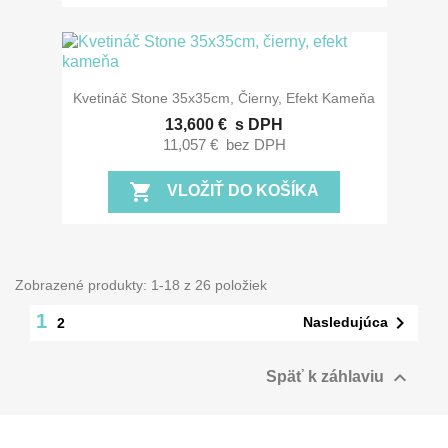
Kvetináč Stone 35x35cm, Čierny, Efekt Kameňa
13,600 €
s DPH
11,057 €
bez DPH
shopping_cart
VLOŽIŤ DO KOŠÍKA
Zobrazené produkty: 1-18 z 26 položiek
1

Nasledujúca
2

Späť k záhlaviu