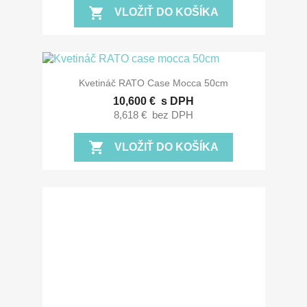
shopping_cart
VLOŽIŤ DO KOŠÍKA
Kvetináč RATO Case Mocca 50cm
10,600 €
s DPH
8,618 €
bez DPH
shopping_cart
VLOŽIŤ DO KOŠÍKA