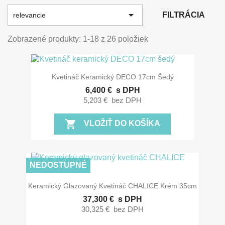

FILTRÁCIA
relevancie
Zobrazené produkty: 1-18 z 26 položiek
Kvetináč Keramický DECO 17cm Šedý
6,400 €
s DPH
5,203 €
bez DPH
shopping_cart
VLOŽIŤ DO KOŠÍKA
NEDOSTUPNÉ
Keramický Glazovaný Kvetináč CHALICE Krém 35cm
37,300 €
s DPH
30,325 €
bez DPH