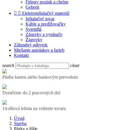
Fitingy pozink a chróm
Geberit


Elektroinštalačný materiál
Inštalačný tovar
Káble a predlžovačky
Svietidlá
Zásuvky a vypínače
Žiarovky
Záhradný nábytok
Miešanie autolakov a farieb
Kontakt
search
clear
Platba kartou alebo bankovým prevodom
Doručenie do 2 pracovných dní
14-dňová lehota na vrátenie tovaru
Úvod
Stavba
Pásky a fólie