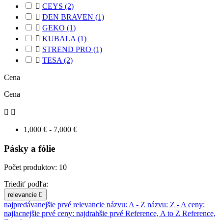

CEYS
(2)

DEN BRAVEN
(1)

GEKO
(1)

KUBALA
(1)

STREND PRO
(1)

TESA
(2)
Cena
Cena


1,000 € - 7,000 €
Pásky a fólie
Počet produktov: 10
Triediť podľa:
relevancie

najpredávanejšie prvé
relevancie
názvu: A - Z
názvu: Z - A
ceny:
najlacnejšie prvé
ceny: najdrahšie prvé
Reference, A to Z
Reference,