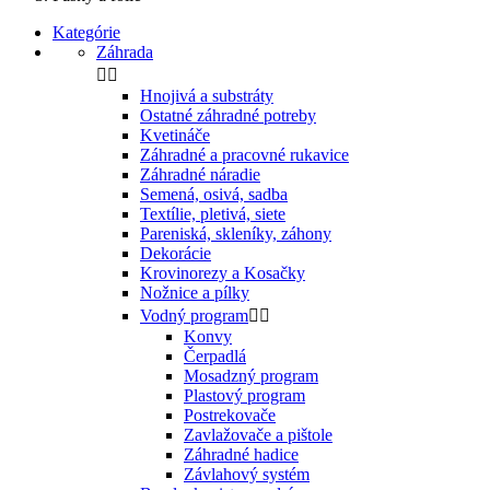
Kategórie
Záhrada


Hnojivá a substráty
Ostatné záhradné potreby
Kvetináče
Záhradné a pracovné rukavice
Záhradné náradie
Semená, osivá, sadba
Textílie, pletivá, siete
Pareniská, skleníky, záhony
Dekorácie
Krovinorezy a Kosačky
Nožnice a pílky
Vodný program


Konvy
Čerpadlá
Mosadzný program
Plastový program
Postrekovače
Zavlažovače a pištole
Záhradné hadice
Závlahový systém