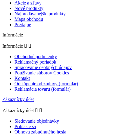
Akcie a zľavy
Nové produkty
Najpredávanejšie produkty
Mapa obchodu
Predajne
Informácie
Informácie


Obchodné podmienky
Reklamačný poriadok
Spracovanie osobných údajov
Používanie súborov Cookies
Kontakt
Odstúpenie od zmluvy (formulár)
Reklamácia tovaru (formulár)
Zákaznícky účet
Zákaznícky účet


Sledovanie objednávky
Prihláste sa
Obnova zabudnutého hesla