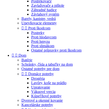
Postrekovače
Zavlažovače a pištole
Záhradné hadice
Závlahový systém
Barely, kanistre, vedrá
Upevňovacie elementy


Proti škodcom
Postreky
Proti hlodavcom
Proti hmyzu
Proti slimákom
Ostatné prípravky proti škodcom


Dom
Batérie
Schránky, čísla a tabuľky na dom
Ostatné potreby pre dom


Domáce potreby
Drogéria
Lavóry, koše na prádlo
Upratovanie
Vákuové vrecia
Kúpeľňové potreby
Dverové a okenné kovanie
Kancelárske potreby