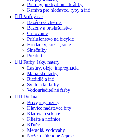
Potreby pre hydinu a králiky
Krmivá pre hlodavce, ryby a iné


Voľný čas
Bazénová chémia
Bazény a príslušenstvo
Grilovanie
Príslušenstvo na bicykle
Hojdačky, kreslá, siete
Slnečníky
Pre deti


Farby, laky, nátery
Lazúry, oleje, impregnácia
Maliarske farby
Riedidlá a iné
Syntetické farby
Vodouriediteľné farby


Dieľňa
Boxy,organizéry
Hlavice,nadstavce,bity
Kladivá a sekáče
Kliešte a nožnice
Kľúče
Meradlá, vodováhy
Nože a náhradné čepele