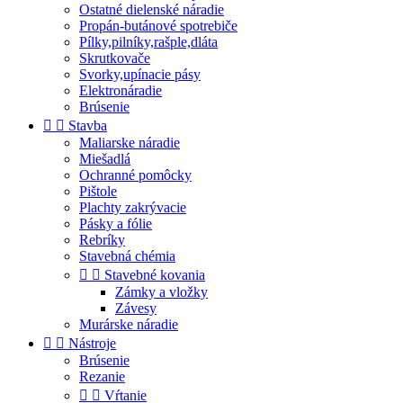
Ostatné dielenské náradie
Propán-butánové spotrebiče
Pílky,pilníky,rašple,dláta
Skrutkovače
Svorky,upínacie pásy
Elektronáradie
Brúsenie


Stavba
Maliarske náradie
Miešadlá
Ochranné pomôcky
Pištole
Plachty zakrývacie
Pásky a fólie
Rebríky
Stavebná chémia


Stavebné kovania
Zámky a vložky
Závesy
Murárske náradie


Nástroje
Brúsenie
Rezanie


Vŕtanie