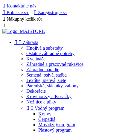

Kontaktujte nás

Prihláste sa

Zaregistrujte sa

Nákupný košík
(0)



Záhrada
Hnojivá a substráty
Ostatné záhradné potreby
Kvetináče
Záhradné a pracovné rukavice
Záhradné náradie
Semená, osivá, sadba
Textílie, pletivá, siete
Pareniská, skleníky, záhony
Dekorácie
Krovinorezy a Kosačky
Nožnice a pílky


Vodný program
Konvy
Čerpadlá
Mosadzný program
Plastový program