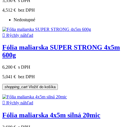
5,550 €
s DPH
4,512 €
bez DPH
Nedostupné

Rýchly náhľad
Fólia maliarska SUPER STRONG 4x5m
600g
6,200 €
s DPH
5,041 €
bez DPH
shopping_cart
Vložiť do košíka

Rýchly náhľad
Fólia maliarska 4x5m silná 20mic