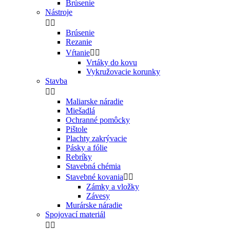
Brúsenie
Nástroje


Brúsenie
Rezanie
Vŕtanie


Vrtáky do kovu
Vykružovacie korunky
Stavba


Maliarske náradie
Miešadlá
Ochranné pomôcky
Pištole
Plachty zakrývacie
Pásky a fólie
Rebríky
Stavebná chémia
Stavebné kovania


Zámky a vložky
Závesy
Murárske náradie
Spojovací materiál

