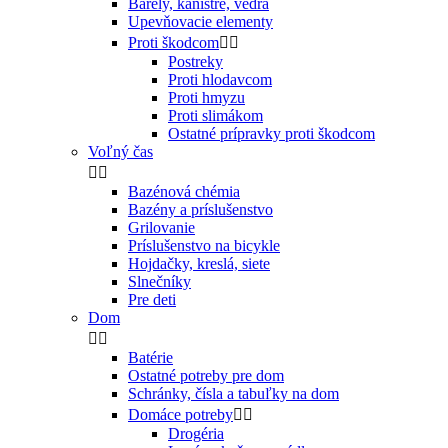
Barely, kanistre, vedrá
Upevňovacie elementy
Proti škodcom


Postreky
Proti hlodavcom
Proti hmyzu
Proti slimákom
Ostatné prípravky proti škodcom
Voľný čas


Bazénová chémia
Bazény a príslušenstvo
Grilovanie
Príslušenstvo na bicykle
Hojdačky, kreslá, siete
Slnečníky
Pre deti
Dom


Batérie
Ostatné potreby pre dom
Schránky, čísla a tabuľky na dom
Domáce potreby


Drogéria