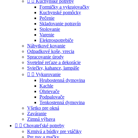


Kuchynské potreby
Formičky a vykrajovačky
Kuchynské pomôcky
Pečenie
Skladovanie potravín
Stolovanie
Varenie
Elektrospotrebiče
Nábytkové kovanie
Odpadkové koše, vrecia
Spracovanie úrody
Svetelné reťaze a dekorácie
Sviečky, kahance, lampáše


Vykurovanie
Hrubostenná dymovina
Kachle
Ohrievače
Podpalovače
Tenkostenná dymovina
Všetko pre okná
Zaváranie
Zimná výbava


Chovateľské potreby
Krmivá a búdky pre vtáčiky
Pre psy a mačky