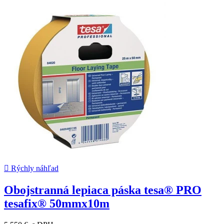

Rýchly náhľad
Obojstranná lepiaca páska tesa® PRO
tesafix® 50mmx10m