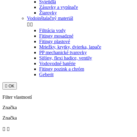
Svietidlá
Zásuvky a vypínače
Žiarovky
Vodoinštalačný materiál


Filtrácia vody
Fitingy mosadzné
Fitingy plastové
Mriežky, krytky, dvierka, lapače
PP mechanické tvarovky
Sifóny, flexi hadice, ventily
Vodovodné batérie
Fitingy pozink a chróm
Geberit

OK
Filter vlastností
Značka
Značka

