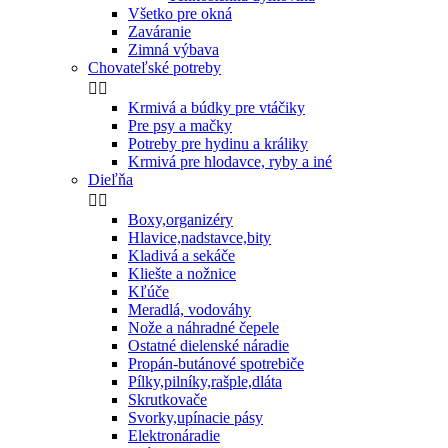
Všetko pre okná
Zaváranie
Zimná výbava
Chovateľské potreby


Krmivá a búdky pre vtáčiky
Pre psy a mačky
Potreby pre hydinu a králiky
Krmivá pre hlodavce, ryby a iné
Dieľňa


Boxy,organizéry
Hlavice,nadstavce,bity
Kladivá a sekáče
Kliešte a nožnice
Kľúče
Meradlá, vodováhy
Nože a náhradné čepele
Ostatné dielenské náradie
Propán-butánové spotrebiče
Pílky,pilníky,rašple,dláta
Skrutkovače
Svorky,upínacie pásy
Elektronáradie