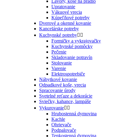
Lavóry, koše na prádlo
Upratovanie
Vákuové vrecia
Kúpeľňové potreby
Dverové a okenné kovanie
Kancelárske potreby
Kuchynské potreby


Formičky a vykrajovačky
Kuchynské pomôcky
Pečenie
Skladovanie potravín
Stolovanie
Varenie
Elektrospotrebiče
Nábytkové kovanie
Odpadkové koše, vrecia
Spracovanie úrody
Svetelné reťaze a dekorácie
Sviečky, kahance, lampáše
Vykurovanie


Hrubostenná dymovina
Kachle
Ohrievače
Podpalovače
Tenkostenná dymovina