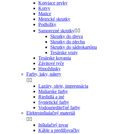
Kotviace prvky
Kotvy
Matice
Metrické skrutky
Podložky
Samorezné skrutky


Skrutky do dreva
Skrutky do plechu
Skrutky do sádrokartónu
Tesárske vruty
Tesárske kovania
Závitové tyče
Hmoždinky
Farby, laky, nátery


Lazúry, oleje, impregnácia
Maliarske farby
Riedidlá a iné
Syntetické farby
Vodouriediteľné farby
Elektroinštalačný materiál


Inštalačný tovar
Káble a predlžovačky