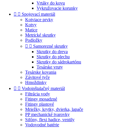
Vrtáky do kovu
Vykružovacie korunky


Spojovací materiál
Kotviace prvky
Kotvy
Matice
Metrické skrutky
Podložky


Samorezné skrutky
Skrutky do dreva
Skrutky do plechu
Skrutky do sádrokartónu
Tesárske vruty
Tesárske kovania
Závitové tyče
Hmoždinky


Vodoinštalačný materiál
Filtrácia vody
Fitingy mosadzné
Fitingy plastové
Mriežky, krytky, dvierka, lapače
PP mechanické tvarovky
Sifóny, flexi hadice, ventily
Vodovodné batérie