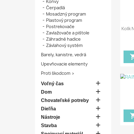
Konvy
Čerpadlá
Mosadzný program
Plastový program
Postrekovače
Kolík 
Zavlažovače a pištole
Záhradné hadice
Závlahový systém
Barely, kanistre, vedrá
shoppin
Upevňovacie elementy
Proti škodcom


Voľný čas

Dom

Chovateľské potreby

Dieľňa
shoppin

Nástroje

Stavba

Spojovací materiál