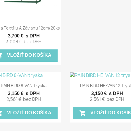
Rýchly náhľad

Na Textíliu A Závlahu 12cm/20ks
3,700 €
s DPH
3,008 €
bez DPH
g_cart
VLOŽIŤ DO KOŠÍKA
Rýchly náhľad
Rýchly náhľad


RAIN BIRD 8-VAN Tryska
RAIN BIRD HE-VAN 12 Trys
3,150 €
s DPH
3,150 €
s DPH
2,561 €
bez DPH
2,561 €
bez DPH
g_cart
shopping_cart
VLOŽIŤ DO KOŠÍKA
VLOŽIŤ DO KOŠÍ