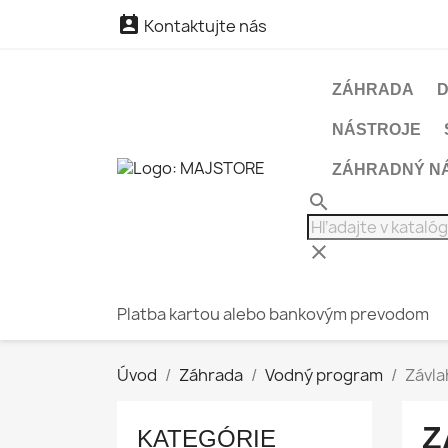

Kontaktujte nás
ZÁHRADA
NÁSTROJE
ZÁHRADNÝ N
search
clear
Platba kartou alebo bankovým prevodom
Úvod
Záhrada
Vodný program
Závl
Z
KATEGÓRIE