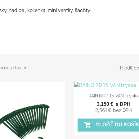
sky, hadice , kolienka, mini ventily, šachty
produktov: 5
Triediť p
Rýchly náhľad

RAIN BIRD 15-VAN Tryska
3,150 €
s DPH
2,561 €
bez DPH
shopping_cart
VLOŽIŤ DO KOŠÍ