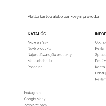
Platba kartou alebo bankovým prevodom
KATALÓG
INFO
Akcie a zľavy
Obcho
Nové produkty
Reklam
Najpredávanejšie produkty
Spraco
Mapa obchodu
Použív
Predajne
Konta
Odstúp
Reklam
Instagram
Google Mapy
Zavolajte nám