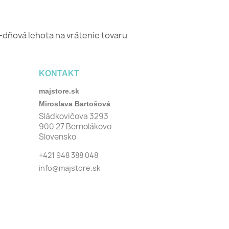
-dňová lehota na vrátenie tovaru
KONTAKT
majstore.sk
Miroslava Bartošová
Sládkovičova 3293
900 27 Bernolákovo
Slovensko
+421 948 388 048
info@majstore.sk