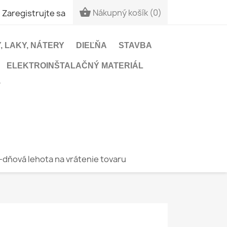


Nákupný košík
(0)
Zaregistrujte sa
, LAKY, NÁTERY
DIEĽŇA
STAVBA
ELEKTROINŠTALAČNÝ MATERIÁL
T
-dňová lehota na vrátenie tovaru