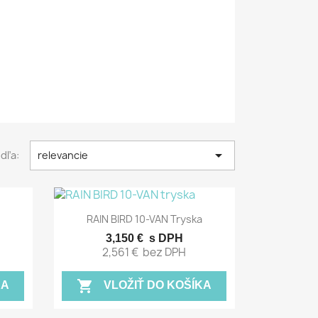

odľa:
relevancie
Rýchly náhľad

RAIN BIRD 10-VAN Tryska
3,150 €
s DPH
2,561 €
bez DPH
shopping_cart
KA
VLOŽIŤ DO KOŠÍKA