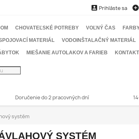

Prihláste sa
DOM
CHOVATEĽSKÉ POTREBY
VOĽNÝ ČAS
FARBY
SPOJOVACÍ MATERIÁL
VODOINŠTALAČNÝ MATERIÁL
ÁBYTOK
MIEŠANIE AUTOLAKOV A FARIEB
KONTAK
Doručenie do 2 pracovných dní
14
ahový systém
ÁVLAHOVÝ SYSTÉM