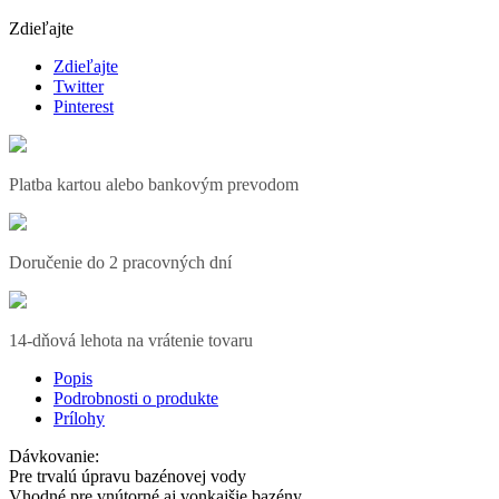
Zdieľajte
Zdieľajte
Twitter
Pinterest
Platba kartou alebo bankovým prevodom
Doručenie do 2 pracovných dní
14-dňová lehota na vrátenie tovaru
Popis
Podrobnosti o produkte
Prílohy
Dávkovanie:
Pre trvalú úpravu bazénovej vody
Vhodné pre vnútorné aj vonkajšie bazény