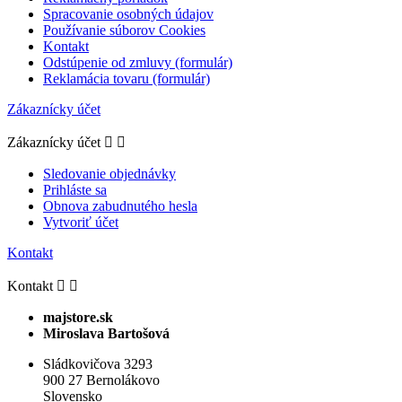
Spracovanie osobných údajov
Používanie súborov Cookies
Kontakt
Odstúpenie od zmluvy (formulár)
Reklamácia tovaru (formulár)
Zákaznícky účet
Zákaznícky účet


Sledovanie objednávky
Prihláste sa
Obnova zabudnutého hesla
Vytvoriť účet
Kontakt
Kontakt


majstore.sk
Miroslava Bartošová
Sládkovičova 3293
900 27 Bernolákovo
Slovensko