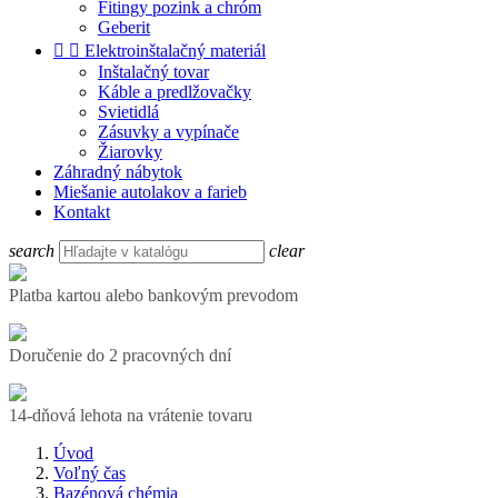
Fitingy pozink a chróm
Geberit


Elektroinštalačný materiál
Inštalačný tovar
Káble a predlžovačky
Svietidlá
Zásuvky a vypínače
Žiarovky
Záhradný nábytok
Miešanie autolakov a farieb
Kontakt
search
clear
Platba kartou alebo bankovým prevodom
Doručenie do 2 pracovných dní
14-dňová lehota na vrátenie tovaru
Úvod
Voľný čas
Bazénová chémia