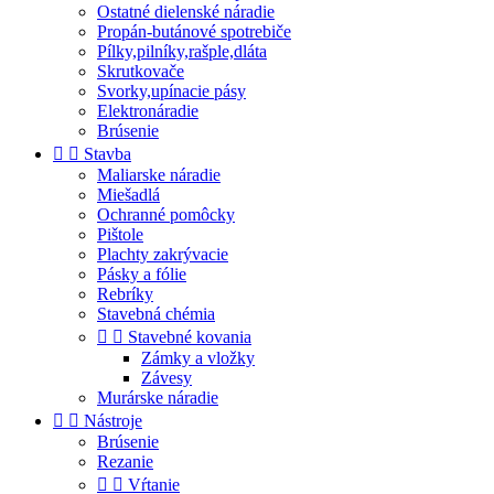
Ostatné dielenské náradie
Propán-butánové spotrebiče
Pílky,pilníky,rašple,dláta
Skrutkovače
Svorky,upínacie pásy
Elektronáradie
Brúsenie


Stavba
Maliarske náradie
Miešadlá
Ochranné pomôcky
Pištole
Plachty zakrývacie
Pásky a fólie
Rebríky
Stavebná chémia


Stavebné kovania
Zámky a vložky
Závesy
Murárske náradie


Nástroje
Brúsenie
Rezanie


Vŕtanie