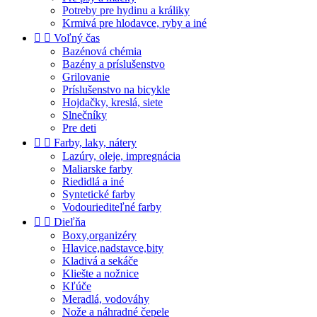
Potreby pre hydinu a králiky
Krmivá pre hlodavce, ryby a iné


Voľný čas
Bazénová chémia
Bazény a príslušenstvo
Grilovanie
Príslušenstvo na bicykle
Hojdačky, kreslá, siete
Slnečníky
Pre deti


Farby, laky, nátery
Lazúry, oleje, impregnácia
Maliarske farby
Riedidlá a iné
Syntetické farby
Vodouriediteľné farby


Dieľňa
Boxy,organizéry
Hlavice,nadstavce,bity
Kladivá a sekáče
Kliešte a nožnice
Kľúče
Meradlá, vodováhy
Nože a náhradné čepele