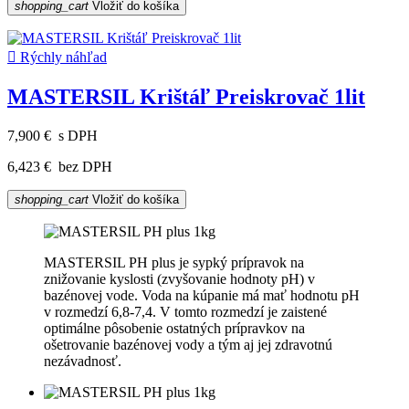
shopping_cart
Vložiť do košíka

Rýchly náhľad
MASTERSIL Krištáľ Preiskrovač 1lit
7,900 €
s DPH
6,423 €
bez DPH
shopping_cart
Vložiť do košíka
MASTERSIL PH plus je sypký prípravok na
znižovanie kyslosti (zvyšovanie hodnoty pH) v
bazénovej vode. Voda na kúpanie má mať hodnotu pH
v rozmedzí 6,8-7,4. V tomto rozmedzí je zaistené
optimálne pôsobenie ostatných prípravkov na
ošetrovanie bazénovej vody a tým aj jej zdravotnú
nezávadnosť.