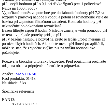
pH+ zvýši hodnotu pH o 0,1 pri dávke 5g/m3 (cca 1 polievková
lyžica na 1000 l vody)
Vypočítané množstvo potrebné pre dosiahnutie hodnoty pH 7,2 sa
rozpustí v plastovej nádobe s vodou a potom sa rovnomerne vleje do
bazéna pri zapnutom filtračnom zariadení. Kontrolu hodnoty pH
uskutočnite po dokonalom rozmiešaní.
Bazén filtrujte aspoň 8 hodín. Následne zmerajte vodu pomocou pH
testera a v prípade potreby pridajte pH+.
pH v bazéne nastupuje pozvoľne, preto je lepšie urobiť meranie až
po niekoľkých hodinách. Ak budete merať pH ihneď po aplikácii,
môže sa stať, že zbytočne zvýšite pH na vyššiu hodnotu ako
požadujete.
Používajte biocídne prípravky bezpečne. Pred použitím si prečítajte
údaje na obale a pripojené informácie o prípravku.
Značka:
MASTERSIL
Kód produktu:
01418
Na sklade:
5 ks.
Špecifické referencie
EAN13:
8595169260393