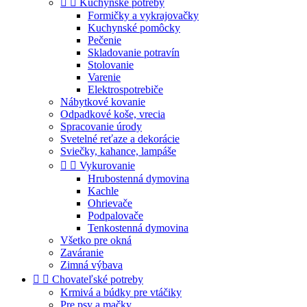


Kuchynské potreby
Formičky a vykrajovačky
Kuchynské pomôcky
Pečenie
Skladovanie potravín
Stolovanie
Varenie
Elektrospotrebiče
Nábytkové kovanie
Odpadkové koše, vrecia
Spracovanie úrody
Svetelné reťaze a dekorácie
Sviečky, kahance, lampáše


Vykurovanie
Hrubostenná dymovina
Kachle
Ohrievače
Podpalovače
Tenkostenná dymovina
Všetko pre okná
Zaváranie
Zimná výbava


Chovateľské potreby
Krmivá a búdky pre vtáčiky
Pre psy a mačky