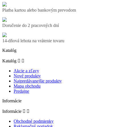
Platba kartou alebo bankovým prevodom
Doručenie do 2 pracovných dní
14-dňová lehota na vrátenie tovaru
Katalóg
Katalóg


Akcie a zľavy
Nové produkty
Najpredávanejšie produkty
Mapa obchodu
Predajne
Informácie
Informácie


Obchodné podmienky
Reklamačný poriadok