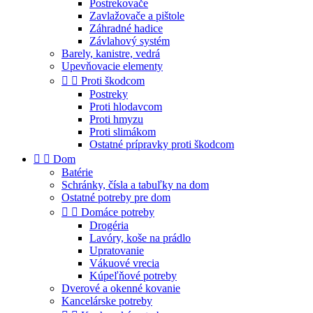
Postrekovače
Zavlažovače a pištole
Záhradné hadice
Závlahový systém
Barely, kanistre, vedrá
Upevňovacie elementy


Proti škodcom
Postreky
Proti hlodavcom
Proti hmyzu
Proti slimákom
Ostatné prípravky proti škodcom


Dom
Batérie
Schránky, čísla a tabuľky na dom
Ostatné potreby pre dom


Domáce potreby
Drogéria
Lavóry, koše na prádlo
Upratovanie
Vákuové vrecia
Kúpeľňové potreby
Dverové a okenné kovanie
Kancelárske potreby