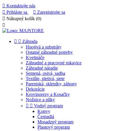

Kontaktujte nás

Prihláste sa

Zaregistrujte sa

Nákupný košík
(0)



Záhrada
Hnojivá a substráty
Ostatné záhradné potreby
Kvetináče
Záhradné a pracovné rukavice
Záhradné náradie
Semená, osivá, sadba
Textílie, pletivá, siete
Pareniská, skleníky, záhony
Dekorácie
Krovinorezy a Kosačky
Nožnice a pílky


Vodný program
Konvy
Čerpadlá
Mosadzný program
Plastový program