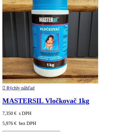

Rýchly náhľad
MASTERSIL Vločkovač 1kg
7,350 €
s DPH
5,976 €
bez DPH