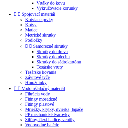
Vrtáky do kovu
Vykružovacie korunky


Spojovací materiál
Kotviace prvky
Kotvy
Matice
Metrické skrutky
Podložky


Samorezné skrutky
Skrutky do dreva
Skrutky do plechu
Skrutky do sádrokartónu
Tesárske vruty
Tesárske kovania
Závitové tyče
Hmoždinky


Vodoinštalačný materiál
Filtrácia vody
Fitingy mosadzné
Fitingy plastové
Mriežky, krytky, dvierka, lapače
PP mechanické tvarovky
Sifóny, flexi hadice, ventily
Vodovodné batérie