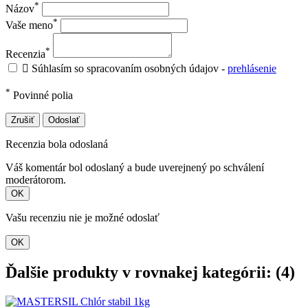
*
Názov
*
Vaše meno
*
Recenzia

Súhlasím so spracovaním osobných údajov -
prehlásenie
*
Povinné polia
Zrušiť
Odoslať
Recenzia bola odoslaná
Váš komentár bol odoslaný a bude uverejnený po schválení
moderátorom.
OK
Vašu recenziu nie je možné odoslať
OK
Ďalšie produkty v rovnakej kategórii: (4)