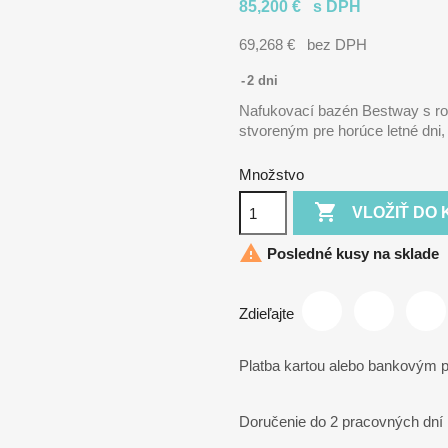
85,200 €
s DPH
69,268 €
bez DPH
2 dni
Nafukovací bazén Bestway s r
stvoreným pre horúce letné dni, 
Množstvo

VLOŽIŤ DO 

Posledné kusy na sklade
Zdieľajte
Platba kartou alebo bankovým
Doručenie do 2 pracovných dní