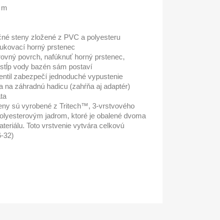
6 m
čné steny zložené z PVC a polyesteru
fukovací horný prstenec
 rovný povrch, nafúknuť horný prstenec,
i stĺp vody bazén sám postaví
ntil zabezpečí jednoduché vypustenie
la na záhradnú hadicu (zahŕňa aj adaptér)
ta
eny sú vyrobené z Tritech™, 3-vrstvového
polyesterovým jadrom, ktoré je obalené dvoma
eriálu. Toto vrstvenie vytvára celkovú
-32)