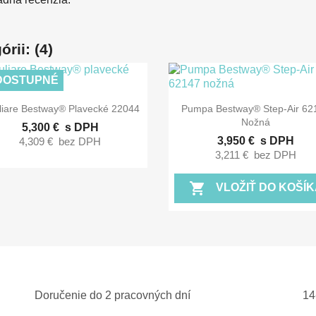
rii: (4)
DOSTUPNÉ


Rýchly náhľad
Rýchly náhľad
liare Bestway® Plavecké 22044
Pumpa Bestway® Step-Air 62
Nožná
5,300 €
s DPH
3,950 €
s DPH
4,309 €
bez DPH
3,211 €
bez DPH
shopping_cart
VLOŽIŤ DO KOŠÍK
Doručenie do 2 pracovných dní
14