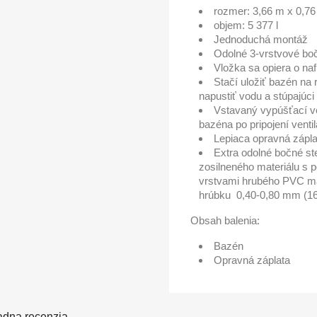
rozmer: 3,66 m x 0,7
objem: 5 377 l
Jednoduchá montáž
Odolné 3-vrstvové bo
Vložka sa opiera o na
Stačí uložiť bazén na
napustiť vodu a stúpajúc
Vstavaný vypúšťací ve
bazéna po pripojení venti
Lepiaca opravná zápla
Extra odolné bočné st
zosilneného materiálu s 
vrstvami hrubého PVC mat
hrúbku 0,40-0,80 mm (16
Obsah balenia:
Bazén
Opravná záplata
adna recenzia.