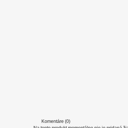
Komentáre (0)
Na tento produkt momentálne nie je pridaná ži