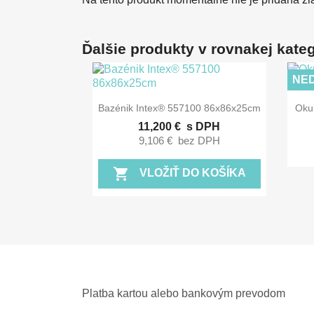
Ďalšie produkty v rovnakej kategó
NE

Rýchly náhľad
Bazénik Intex® 557100 86x86x25cm
Oku
11,200 €
s DPH
9,106 €
bez DPH
shopping_cart
VLOŽIŤ DO KOŠÍKA
Platba kartou alebo bankovým prevodom