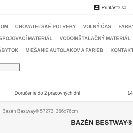

Prihláste sa
DOM
CHOVATEĽSKÉ POTREBY
VOĽNÝ ČAS
FARBY
SPOJOVACÍ MATERIÁL
VODOINŠTALAČNÝ MATERIÁL
ÁBYTOK
MIEŠANIE AUTOLAKOV A FARIEB
KONTAK
Doručenie do 2 pracovných dní
14
Bazén Bestway® 57273, 366x76cm
BAZÉN BESTWAY® 