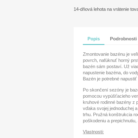
14-dňová lehota na vrátenie tov
Popis
Podrobnosti
Zmontovanie bazénu je veľm
povrch, nafúknuť horný prst
bazén sám postaví. Už viac
napustenie bazéna, do vod
Bazén je potrebné napustiť 
Po skončení sezóny je baz
pomocou vypúšťacieho vent
kruhové rodinné bazény z p
vďaka svojej jednoduchej a
trhu. Pružná konštrukcia 
poškodeniu a prepichnutiu,
Vlastnosti: