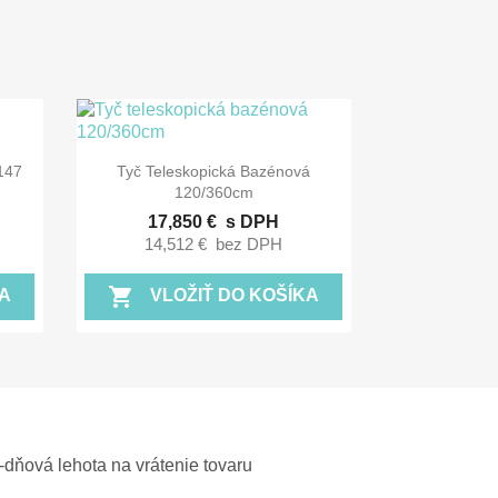

Rýchly náhľad
147
Tyč Teleskopická Bazénová
120/360cm
17,850 €
s DPH
14,512 €
bez DPH
shopping_cart
A
VLOŽIŤ DO KOŠÍKA
-dňová lehota na vrátenie tovaru