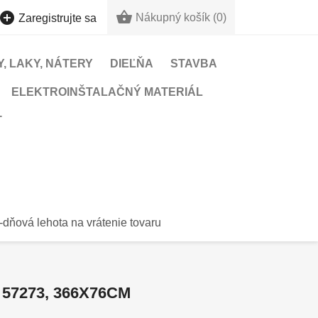


Nákupný košík
(0)
Zaregistrujte sa
, LAKY, NÁTERY
DIEĽŇA
STAVBA
ELEKTROINŠTALAČNÝ MATERIÁL
T
-dňová lehota na vrátenie tovaru
57273, 366X76CM