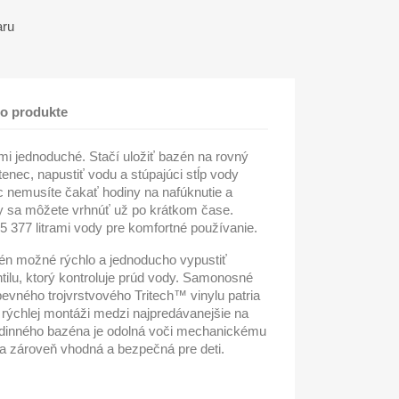
aru
 o produkte
i jednoduché. Stačí uložiť bazén na rovný
enec, napustiť vodu a stúpajúci stĺp vody
 nemusíte čakať hodiny na nafúknutie a
y sa môžete vrhnúť už po krátkom čase.
5 377 litrami vody pre komfortné používanie.
én možné rýchlo a jednoducho vypustiť
ilu, ktorý kontroluje prúd vody. Samonosné
evného trojvrstvového Tritech™ vinylu patria
 rýchlej montáži medzi najpredávanejšie na
rodinného bazéna je odolná voči mechanickému
 a zároveň vhodná a bezpečná pre deti.