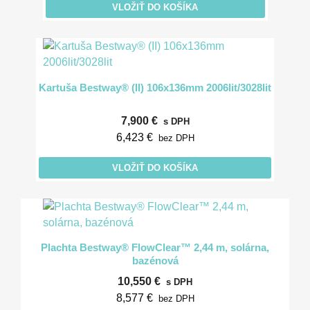
VLOŽIŤ DO KOŠÍKA
Kartuša Bestway® (II) 106x136mm 2006lit/3028lit
7,900 €
s DPH
6,423 €
bez DPH
VLOŽIŤ DO KOŠÍKA
Plachta Bestway® FlowClear™ 2,44 m, solárna,
bazénová
10,550 €
s DPH
8,577 €
bez DPH