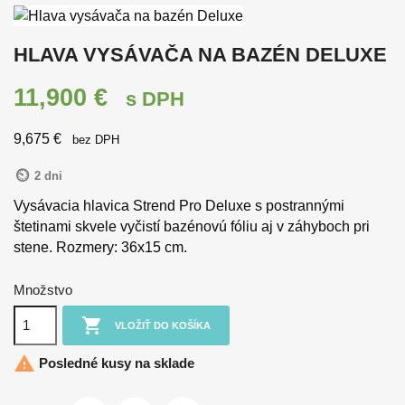
HLAVA VYSÁVAČA NA BAZÉN DELUXE
11,900 €
s DPH
9,675 €
bez DPH
2 dni
Vysávacia hlavica Strend Pro Deluxe s postrannými
štetinami skvele vyčistí bazénovú fóliu aj v záhyboch pri
stene. Rozmery: 36x15 cm.
Množstvo

VLOŽIŤ DO KOŠÍKA

Posledné kusy na sklade