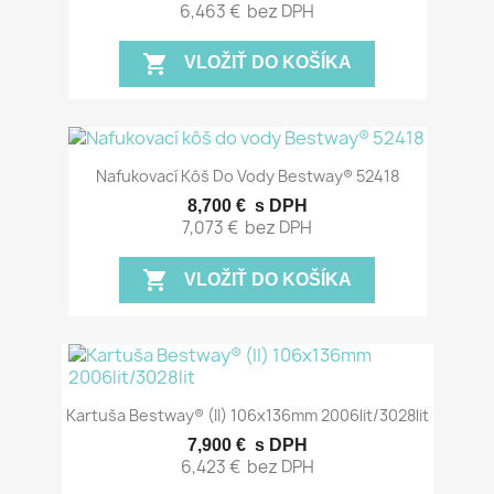
6,463 €
bez DPH
shopping_cart
VLOŽIŤ DO KOŠÍKA
Nafukovací Kôš Do Vody Bestway® 52418
8,700 €
s DPH
7,073 €
bez DPH
shopping_cart
VLOŽIŤ DO KOŠÍKA
Kartuša Bestway® (II) 106x136mm 2006lit/3028lit
7,900 €
s DPH
6,423 €
bez DPH