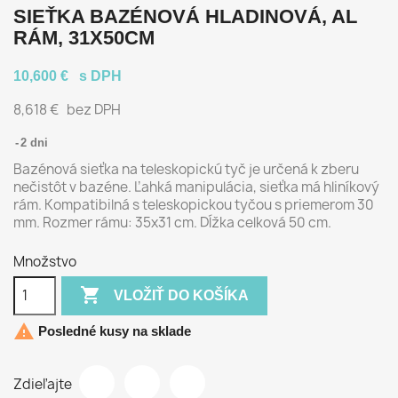
SIEŤKA BAZÉNOVÁ HLADINOVÁ, AL
RÁM, 31X50CM
10,600 €
s DPH
8,618 €
bez DPH
2 dni
Bazénová sieťka na teleskopickú tyč je určená k zberu
nečistôt v bazéne. Ľahká manipulácia, sieťka má hliníkový
rám. Kompatibilná s teleskopickou tyčou s priemerom 30
mm. Rozmer rámu: 35x31 cm. Dĺžka celková 50 cm.
Množstvo

VLOŽIŤ DO KOŠÍKA

Posledné kusy na sklade
Zdieľajte