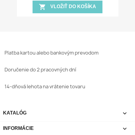
shopping_cart
VLOŽIŤ DO KOŠÍKA
Platba kartou alebo bankovým prevodom
Doručenie do 2 pracovných dní
14-dňová lehota na vrátenie tovaru

KATALÓG

INFORMÁCIE