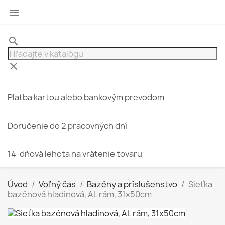

search
clear
Platba kartou alebo bankovým prevodom
Doručenie do 2 pracovných dní
14-dňová lehota na vrátenie tovaru
Úvod
Voľný čas
Bazény a príslušenstvo
Sieťka
bazénová hladinová, AL rám, 31x50cm