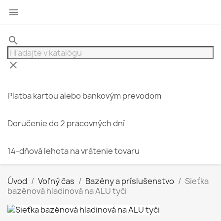

search
clear
Platba kartou alebo bankovým prevodom
Doručenie do 2 pracovných dní
14-dňová lehota na vrátenie tovaru
Úvod
Voľný čas
Bazény a príslušenstvo
Sieťka
bazénová hladinová na ALU tyči