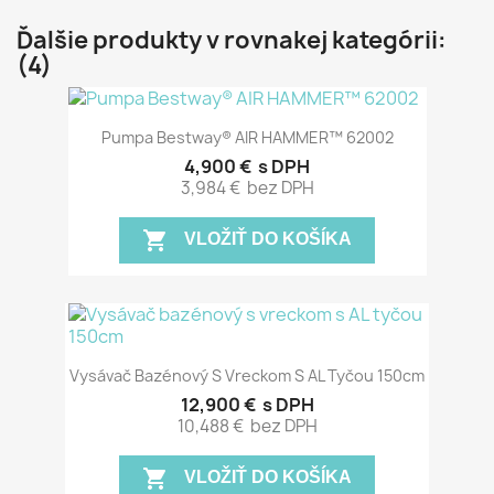
Ďalšie produkty v rovnakej kategórii:
(4)
Pumpa Bestway® AIR HAMMER™ 62002
4,900 €
s DPH
3,984 €
bez DPH
shopping_cart
VLOŽIŤ DO KOŠÍKA
Vysávač Bazénový S Vreckom S AL Tyčou 150cm
12,900 €
s DPH
10,488 €
bez DPH
shopping_cart
VLOŽIŤ DO KOŠÍKA