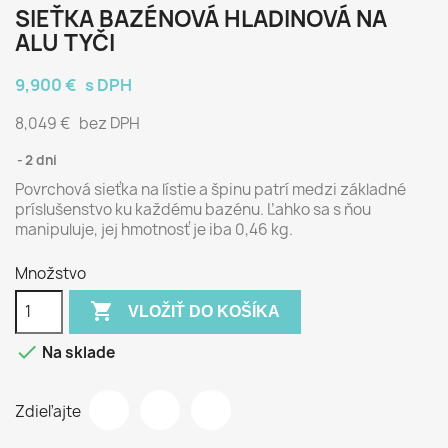
SIEŤKA BAZÉNOVÁ HLADINOVÁ NA
ALU TYČI
9,900 €
s DPH
8,049 €
bez DPH
2 dni
Povrchová sieťka na lístie a špinu patrí medzi základné
príslušenstvo ku každému bazénu. Ľahko sa s ňou
manipuluje, jej hmotnosť je iba 0,46 kg.
Množstvo

VLOŽIŤ DO KOŠÍKA

Na sklade
Zdieľajte