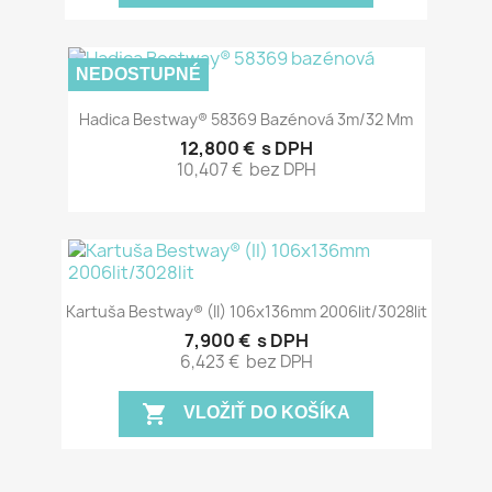
NEDOSTUPNÉ
Hadica Bestway® 58369 Bazénová 3m/32 Mm
12,800 €
s DPH
10,407 €
bez DPH
Kartuša Bestway® (II) 106x136mm 2006lit/3028lit
7,900 €
s DPH
6,423 €
bez DPH
shopping_cart
VLOŽIŤ DO KOŠÍKA