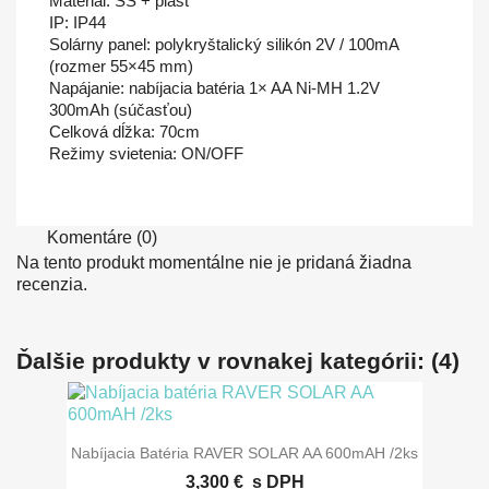
Materiál: SS + plast
IP: IP44
Solárny panel: polykryštalický silikón 2V / 100mA
(rozmer 55×45 mm)
Napájanie: nabíjacia batéria 1× AA Ni-MH 1.2V
300mAh (súčasťou)
Celková dĺžka: 70cm
Režimy svietenia: ON/OFF
Komentáre (0)
Na tento produkt momentálne nie je pridaná žiadna
recenzia.
Ďalšie produkty v rovnakej kategórii: (4)
Nabíjacia Batéria RAVER SOLAR AA 600mAH /2ks
3,300 €
s DPH