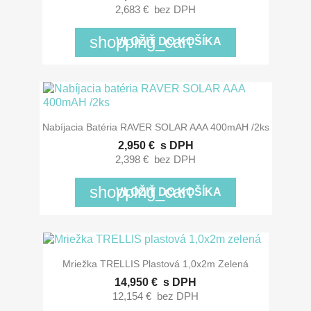
2,683 €
bez DPH
shopping_cart
VLOŽIŤ DO KOŠÍKA
Nabíjacia Batéria RAVER SOLAR AAA 400mAH /2ks
2,950 €
s DPH
2,398 €
bez DPH
shopping_cart
VLOŽIŤ DO KOŠÍKA
Mriežka TRELLIS Plastová 1,0x2m Zelená
14,950 €
s DPH
12,154 €
bez DPH