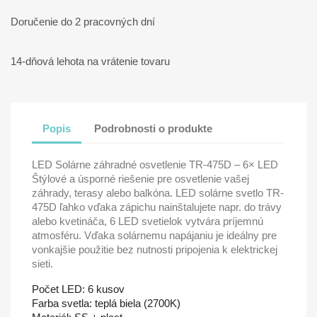
Doručenie do 2 pracovných dní
14-dňová lehota na vrátenie tovaru
Popis
Podrobnosti o produkte
LED Solárne záhradné osvetlenie TR-475D – 6× LED
Štýlové a úsporné riešenie pre osvetlenie vašej
záhrady, terasy alebo balkóna. LED solárne svetlo TR-
475D ľahko vďaka zápichu nainštalujete napr. do trávy
alebo kvetináča, 6 LED svetielok vytvára príjemnú
atmosféru. Vďaka solárnemu napájaniu je ideálny pre
vonkajšie použitie bez nutnosti pripojenia k elektrickej
sieti.
Počet LED: 6 kusov
Farba svetla: teplá biela (2700K)