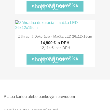
shopping_cart
VLOŽIŤ DO KOŠÍKA
Záhradná Dekorácia - Mačka LED 26x12x15cm
14,900 €
s DPH
12,114 €
bez DPH
shopping_cart
VLOŽIŤ DO KOŠÍKA
Platba kartou alebo bankovým prevodom