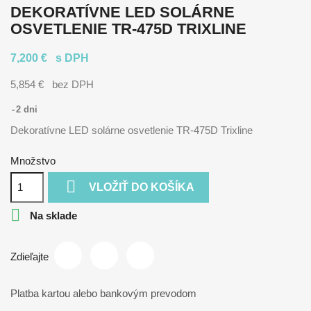
DEKORATÍVNE LED SOLÁRNE
OSVETLENIE TR-475D TRIXLINE
7,200 €
s DPH
5,854 €
bez DPH
2 dni
Dekoratívne LED solárne osvetlenie TR-475D Trixline
Množstvo

VLOŽIŤ DO KOŠÍKA

Na sklade
Zdieľajte
Platba kartou alebo bankovým prevodom