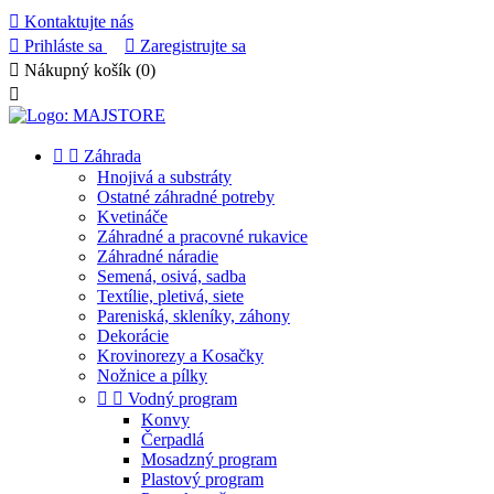

Kontaktujte nás

Prihláste sa

Zaregistrujte sa

Nákupný košík
(0)



Záhrada
Hnojivá a substráty
Ostatné záhradné potreby
Kvetináče
Záhradné a pracovné rukavice
Záhradné náradie
Semená, osivá, sadba
Textílie, pletivá, siete
Pareniská, skleníky, záhony
Dekorácie
Krovinorezy a Kosačky
Nožnice a pílky


Vodný program
Konvy
Čerpadlá
Mosadzný program
Plastový program