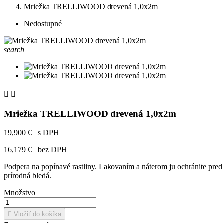
Mriežka TRELLIWOOD drevená 1,0x2m
Nedostupné
search


Mriežka TRELLIWOOD drevená 1,0x2m
19,900 €
s DPH
16,179 €
bez DPH
Podpera na popínavé rastliny. Lakovaním a náterom ju ochránite pred v
prírodná bledá.
Množstvo

Vložiť do košíka