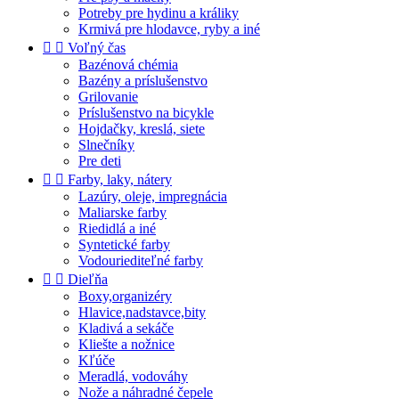
Potreby pre hydinu a králiky
Krmivá pre hlodavce, ryby a iné


Voľný čas
Bazénová chémia
Bazény a príslušenstvo
Grilovanie
Príslušenstvo na bicykle
Hojdačky, kreslá, siete
Slnečníky
Pre deti


Farby, laky, nátery
Lazúry, oleje, impregnácia
Maliarske farby
Riedidlá a iné
Syntetické farby
Vodouriediteľné farby


Dieľňa
Boxy,organizéry
Hlavice,nadstavce,bity
Kladivá a sekáče
Kliešte a nožnice
Kľúče
Meradlá, vodováhy
Nože a náhradné čepele