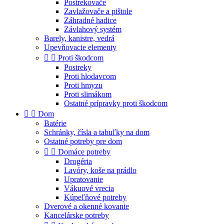
Postrekovače
Zavlažovače a pištole
Záhradné hadice
Závlahový systém
Barely, kanistre, vedrá
Upevňovacie elementy


Proti škodcom
Postreky
Proti hlodavcom
Proti hmyzu
Proti slimákom
Ostatné prípravky proti škodcom


Dom
Batérie
Schránky, čísla a tabuľky na dom
Ostatné potreby pre dom


Domáce potreby
Drogéria
Lavóry, koše na prádlo
Upratovanie
Vákuové vrecia
Kúpeľňové potreby
Dverové a okenné kovanie
Kancelárske potreby