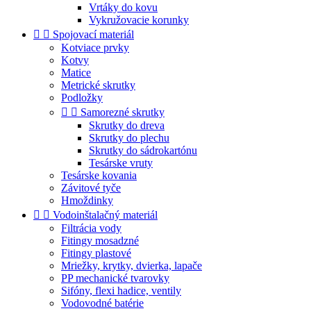
Vrtáky do kovu
Vykružovacie korunky


Spojovací materiál
Kotviace prvky
Kotvy
Matice
Metrické skrutky
Podložky


Samorezné skrutky
Skrutky do dreva
Skrutky do plechu
Skrutky do sádrokartónu
Tesárske vruty
Tesárske kovania
Závitové tyče
Hmoždinky


Vodoinštalačný materiál
Filtrácia vody
Fitingy mosadzné
Fitingy plastové
Mriežky, krytky, dvierka, lapače
PP mechanické tvarovky
Sifóny, flexi hadice, ventily
Vodovodné batérie