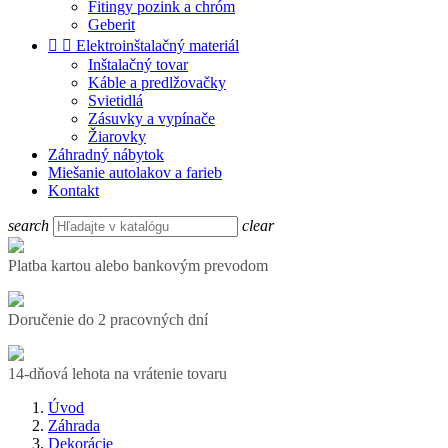
Fitingy pozink a chróm
Geberit


Elektroinštalačný materiál
Inštalačný tovar
Káble a predlžovačky
Svietidlá
Zásuvky a vypínače
Žiarovky
Záhradný nábytok
Miešanie autolakov a farieb
Kontakt
search
clear
Platba kartou alebo bankovým prevodom
Doručenie do 2 pracovných dní
14-dňová lehota na vrátenie tovaru
Úvod
Záhrada
Dekorácie