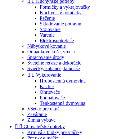


Kuchynské potreby
Formičky a vykrajovačky
Kuchynské pomôcky
Pečenie
Skladovanie potravín
Stolovanie
Varenie
Elektrospotrebiče
Nábytkové kovanie
Odpadkové koše, vrecia
Spracovanie úrody
Svetelné reťaze a dekorácie
Sviečky, kahance, lampáše


Vykurovanie
Hrubostenná dymovina
Kachle
Ohrievače
Podpalovače
Tenkostenná dymovina
Všetko pre okná
Zaváranie
Zimná výbava


Chovateľské potreby
Krmivá a búdky pre vtáčiky
Pre psy a mačky