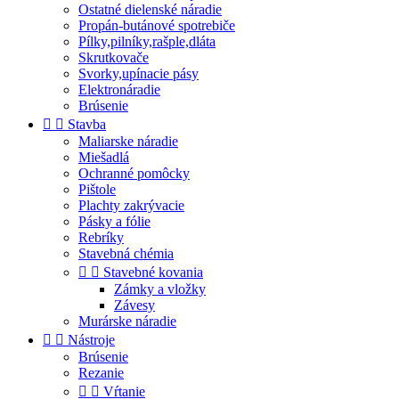
Ostatné dielenské náradie
Propán-butánové spotrebiče
Pílky,pilníky,rašple,dláta
Skrutkovače
Svorky,upínacie pásy
Elektronáradie
Brúsenie


Stavba
Maliarske náradie
Miešadlá
Ochranné pomôcky
Pištole
Plachty zakrývacie
Pásky a fólie
Rebríky
Stavebná chémia


Stavebné kovania
Zámky a vložky
Závesy
Murárske náradie


Nástroje
Brúsenie
Rezanie


Vŕtanie