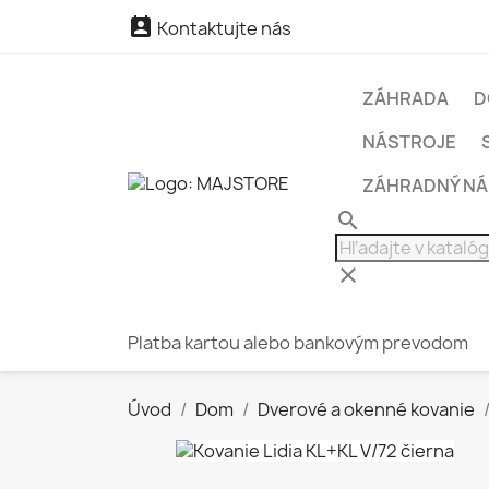

Kontaktujte nás
ZÁHRADA
D
NÁSTROJE
ZÁHRADNÝ N
search
clear
Platba kartou alebo bankovým prevodom
Úvod
Dom
Dverové a okenné kovanie