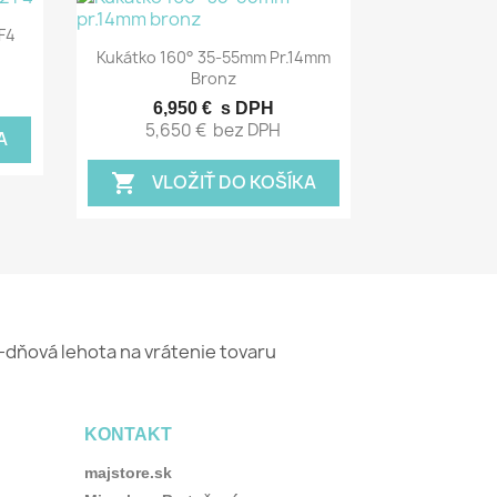
F4
Rýchly náhľad

Kukátko 160° 35-55mm Pr.14mm
Bronz
6,950 €
s DPH
5,650 €
bez DPH
A
VLOŽIŤ DO KOŠÍKA
shopping_cart
-dňová lehota na vrátenie tovaru
KONTAKT
majstore.sk