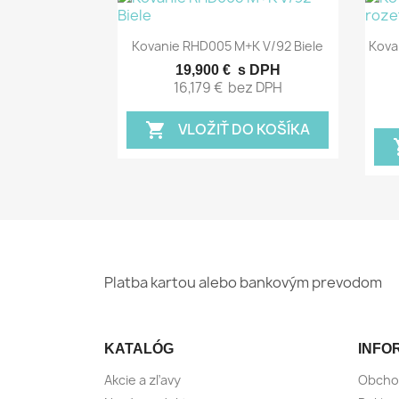
Rýchly náhľad

Kovanie RHD005 M+K V/92 Biele
Kova
19,900 €
s DPH
16,179 €
bez DPH
VLOŽIŤ DO KOŠÍKA
shopping_cart
sho
Platba kartou alebo bankovým prevodom
KATALÓG
INFO
Akcie a zľavy
Obcho