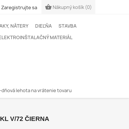


Nákupný košík
(0)
Zaregistrujte sa
LAKY, NÁTERY
DIEĽŇA
STAVBA
ELEKTROINŠTALAČNÝ MATERIÁL
-dňová lehota na vrátenie tovaru
KL V/72 ČIERNA