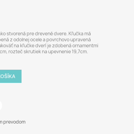
e ako stvorená pre drevené dvere. Kľučka má
bená z odolnej ocele a povrchovo upravená
ukoväť na kľučke dverí je zdobená ornamentmi
27cm, rozteč skrutiek na upevnenie 19,7cm.
KOŠÍKA
ým prevodom