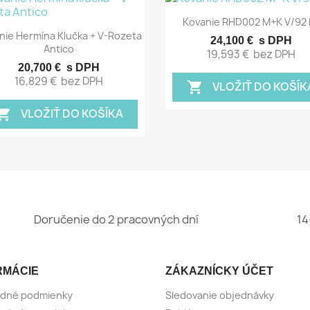
Rýchly náhľad

Kovanie RHD002 M+K V/92 
Rýchly náhľad

nie Hermína Klučka + V-Rozeta
24,100 €
s DPH
Antico
19,593 €
bez DPH
20,700 €
s DPH
16,829 €
bez DPH
VLOŽIŤ DO KOŠÍK
shopping_cart
VLOŽIŤ DO KOŠÍKA
pping_cart
Doručenie do 2 pracovných dní
14
RMÁCIE
ZÁKAZNÍCKY ÚČET
dné podmienky
Sledovanie objednávky