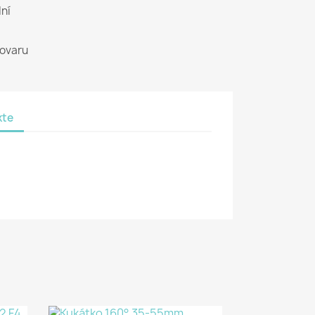
ní
tovaru
kte