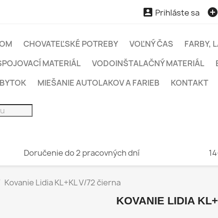

Prihláste sa
OM
CHOVATEĽSKÉ POTREBY
VOĽNÝ ČAS
FARBY, 
SPOJOVACÍ MATERIÁL
VODOINŠTALAČNÝ MATERIÁL
ÁBYTOK
MIEŠANIE AUTOLAKOV A FARIEB
KONTAKT
Doručenie do 2 pracovných dní
14
Kovanie Lidia KL+KL V/72 čierna
KOVANIE LIDIA KL+