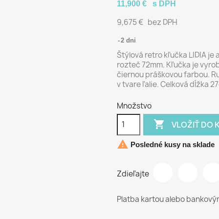
11,900 €
s DPH
9,675 €
bez DPH
2 dni
Štýlová retro kľučka LIDIA j
rozteč 72mm. Kľučka je vyro
čiernou práškovou farbou. R
v tvare ľalie. Celková dĺžka 
Množstvo

VLOŽIŤ DO 

Posledné kusy na sklade
Zdieľajte
Platba kartou alebo bankov