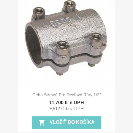
Gebo Strmeň Pre Oceľové Rúry 1/2"
11,700 €
s DPH
9,512 €
bez DPH
shopping_cart
VLOŽIŤ DO KOŠÍKA