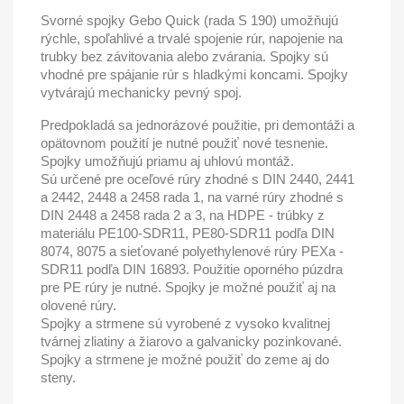
Svorné spojky Gebo Quick (rada S 190) umožňujú
rýchle, spoľahlivé a trvalé spojenie rúr, napojenie na
trubky bez závitovania alebo zvárania. Spojky sú
vhodné pre spájanie rúr s hladkými koncami. Spojky
vytvárajú mechanicky pevný spoj.
Predpokladá sa jednorázové použitie, pri demontáži a
opätovnom použití je nutné použiť nové tesnenie.
Spojky umožňujú priamu aj uhlovú montáž.
Sú určené pre oceľové rúry zhodné s DIN 2440, 2441
a 2442, 2448 a 2458 rada 1, na varné rúry zhodné s
DIN 2448 a 2458 rada 2 a 3, na HDPE - trúbky z
materiálu PE100-SDR11, PE80-SDR11 podľa DIN
8074, 8075 a sieťované polyethylenové rúry PEXa -
SDR11 podľa DIN 16893. Použitie oporného púzdra
pre PE rúry je nutné. Spojky je možné použiť aj na
olovené rúry.
Spojky a strmene sú vyrobené z vysoko kvalitnej
tvárnej zliatiny a žiarovo a galvanicky pozinkované.
Spojky a strmene je možné použiť do zeme aj do
steny.