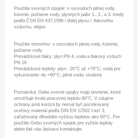
Použitie svorných spojok: v rozvodoch pitnej vody,
kúrenie, požiarne vody, plynných palív 1., 2., a 3. triedy
podľa ČSN EN 437;1996 / ďalej plynu /, tlakového
vzduchu, olejov,
Použitie strmeňov: v rozvodoch pitnej vody, kúrenie,
požiarne vody
Prevádzkové tlaky: plyn PN 4, voda a tlakový vzduch
PN 10
Prevádzkové teploty: plyn: -20°C až +70°C; voda pre
vykurovanie: do +80°C; pitná voda: studená
Poznámka: Gebo svorné spojky majú tesnenie, ktoré
umožňuje trvalú pracovnú teplotu 80°C. V záujme
ochrany proti korózii by nemal byť pozinkovaný
oceľový materiál podľa DIN EN 12502 časť 3,
zaťažovaný dlhodobo vyššou teplotou ako 60°C. Pre
použitie Gebo svorných spojok pre vyššie teploty
alebo tlak nás láskavo kontaktujte.