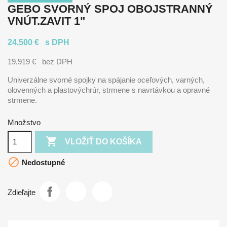
GEBO SVORNÝ SPOJ OBOJSTRANNÝ
VNÚT.ZAVIT 1"
24,500 €
s DPH
19,919 €
bez DPH
Univerzálne svorné spojky na spájanie oceľových, varných,
olovenných a plastovýchrúr, strmene s navrtávkou a opravné
strmene.
Množstvo

VLOŽIŤ DO KOŠÍKA

Nedostupné
Zdieľajte