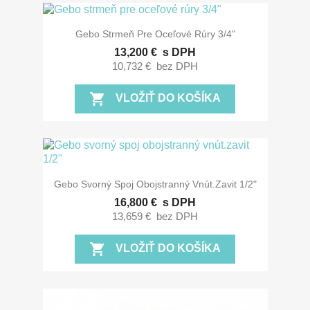
Gebo Strmeň Pre Oceľové Rúry 3/4"
13,200 €
s DPH
10,732 €
bez DPH
shopping_cart
VLOŽIŤ DO KOŠÍKA
Gebo Svorný Spoj Obojstranný Vnút.zavit 1/2"
16,800 €
s DPH
13,659 €
bez DPH
shopping_cart
VLOŽIŤ DO KOŠÍKA