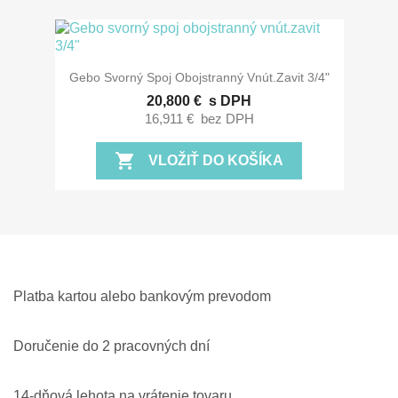
Gebo Svorný Spoj Obojstranný Vnút.zavit 3/4"
20,800 €
s DPH
16,911 €
bez DPH
shopping_cart
VLOŽIŤ DO KOŠÍKA
Platba kartou alebo bankovým prevodom
Doručenie do 2 pracovných dní
14-dňová lehota na vrátenie tovaru