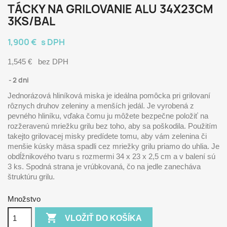
TÁCKY NA GRILOVANIE ALU 34X23CM
3KS/BAL
1,900 €
s DPH
1,545 €
bez DPH
2 dni
Jednorázová hliníková miska je ideálna pomôcka pri grilovaní
rôznych druhov zeleniny a menších jedál. Je vyrobená z
pevného hliníku, vďaka čomu ju môžete bezpečne položiť na
rozžeravenú mriežku grilu bez toho, aby sa poškodila. Použitím
takejto grilovacej misky predídete tomu, aby vám zelenina či
menšie kúsky mäsa spadli cez mriežky grilu priamo do uhlia. Je
obdĺžnikového tvaru s rozmermi 34 x 23 x 2,5 cm a v balení sú
3 ks. Spodná strana je vrúbkovaná, čo na jedle zanecháva
štruktúru grilu.
Množstvo

VLOŽIŤ DO KOŠÍKA