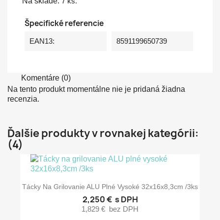
Na sklade:
7 ks.
Špecifické referencie
EAN13:
8591199650739
Komentáre (0)
Na tento produkt momentálne nie je pridaná žiadna
recenzia.
Ďalšie produkty v rovnakej kategórii:
(4)
Tácky Na Grilovanie ALU Plné Vysoké 32x16x8,3cm /3ks
2,250 €
s DPH
1,829 €
bez DPH