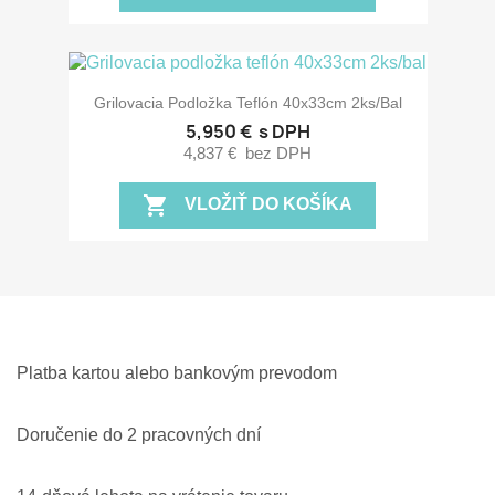
Grilovacia Podložka Teflón 40x33cm 2ks/bal
5,950 €
s DPH
4,837 €
bez DPH
shopping_cart
VLOŽIŤ DO KOŠÍKA
Platba kartou alebo bankovým prevodom
Doručenie do 2 pracovných dní