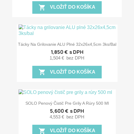
shopping_cart
VLOŽIŤ DO KOŠÍKA
Tácky Na Grilovanie ALU Plné 32x26x4,5cm 3ks/bal
1,850 €
s DPH
1,504 €
bez DPH
shopping_cart
VLOŽIŤ DO KOŠÍKA
SOLO Penový Čistič Pre Grily A Rúry 500 Ml
5,600 €
s DPH
4,553 €
bez DPH
shopping_cart
VLOŽIŤ DO KOŠÍKA