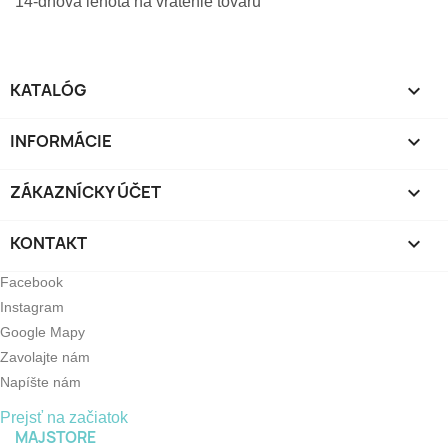
14-dňová lehota na vrátenie tovaru
KATALÓG

INFORMÁCIE

ZÁKAZNÍCKY ÚČET

KONTAKT

Facebook
Instagram
Google Mapy
Zavolajte nám
Napíšte nám
Prejsť na začiatok
MAJSTORE