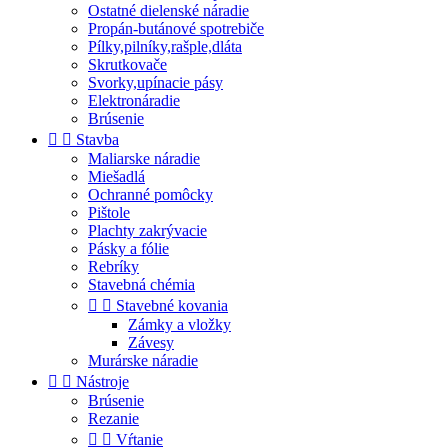
Ostatné dielenské náradie
Propán-butánové spotrebiče
Pílky,pilníky,rašple,dláta
Skrutkovače
Svorky,upínacie pásy
Elektronáradie
Brúsenie


Stavba
Maliarske náradie
Miešadlá
Ochranné pomôcky
Pištole
Plachty zakrývacie
Pásky a fólie
Rebríky
Stavebná chémia


Stavebné kovania
Zámky a vložky
Závesy
Murárske náradie


Nástroje
Brúsenie
Rezanie


Vŕtanie