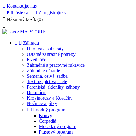

Kontaktujte nás

Prihláste sa

Zaregistrujte sa

Nákupný košík
(0)



Záhrada
Hnojivá a substráty
Ostatné záhradné potreby
Kvetináče
Záhradné a pracovné rukavice
Záhradné náradie
Semená, osivá, sadba
Textílie, pletivá, siete
Pareniská, skleníky, záhony
Dekorácie
Krovinorezy a Kosačky
Nožnice a pílky


Vodný program
Konvy
Čerpadlá
Mosadzný program
Plastový program