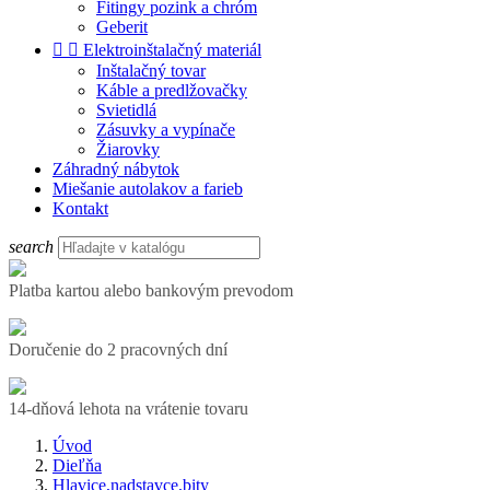
Fitingy pozink a chróm
Geberit


Elektroinštalačný materiál
Inštalačný tovar
Káble a predlžovačky
Svietidlá
Zásuvky a vypínače
Žiarovky
Záhradný nábytok
Miešanie autolakov a farieb
Kontakt
search
Platba kartou alebo bankovým prevodom
Doručenie do 2 pracovných dní
14-dňová lehota na vrátenie tovaru
Úvod
Dieľňa
Hlavice,nadstavce,bity