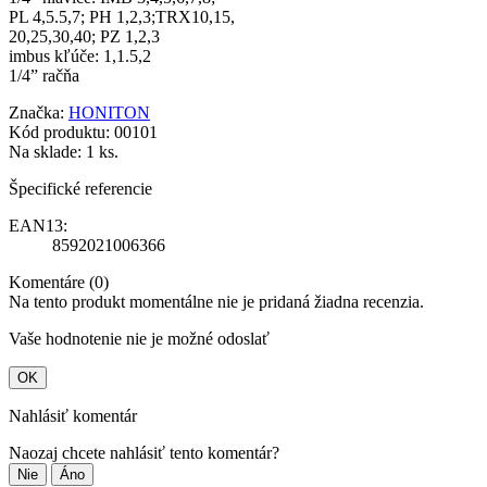
PL 4,5.5,7; PH 1,2,3;TRX10,15,
20,25,30,40; PZ 1,2,3
imbus kľúče: 1,1.5,2
1/4” račňa
Značka:
HONITON
Kód produktu:
00101
Na sklade:
1 ks.
Špecifické referencie
EAN13:
8592021006366
Komentáre (0)
Na tento produkt momentálne nie je pridaná žiadna recenzia.
Vaše hodnotenie nie je možné odoslať
OK
Nahlásiť komentár
Naozaj chcete nahlásiť tento komentár?
Nie
Áno