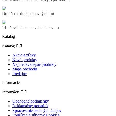
Doručenie do 2 pracovných dní
14-dňová lehota na vrátenie tovaru
Katalóg
Katalóg


Akcie a zľavy
Nové produkty
Najpredávanejšie produkty
Mapa obchodu
Predajne
Informácie
Informácie


Obchodné podmienky
Reklamačný poriadok
Spracovanie osobných údajov
Používanie súborov Cookies