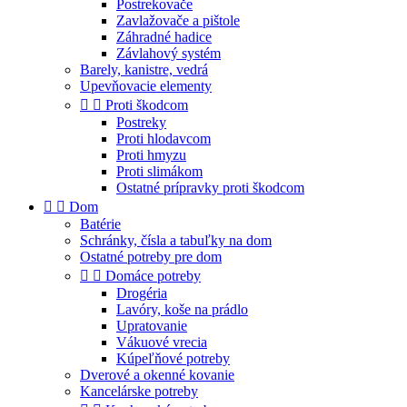
Postrekovače
Zavlažovače a pištole
Záhradné hadice
Závlahový systém
Barely, kanistre, vedrá
Upevňovacie elementy


Proti škodcom
Postreky
Proti hlodavcom
Proti hmyzu
Proti slimákom
Ostatné prípravky proti škodcom


Dom
Batérie
Schránky, čísla a tabuľky na dom
Ostatné potreby pre dom


Domáce potreby
Drogéria
Lavóry, koše na prádlo
Upratovanie
Vákuové vrecia
Kúpeľňové potreby
Dverové a okenné kovanie
Kancelárske potreby