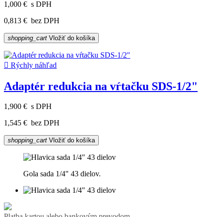
1,000 €
s DPH
0,813 €
bez DPH
shopping_cart
Vložiť do košíka

Rýchly náhľad
Adaptér redukcia na vŕtačku SDS-1/2"
1,900 €
s DPH
1,545 €
bez DPH
shopping_cart
Vložiť do košíka
Gola sada 1/4" 43 dielov.
Platba kartou alebo bankovým prevodom