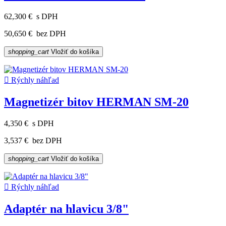
62,300 €
s DPH
50,650 €
bez DPH
shopping_cart
Vložiť do košíka

Rýchly náhľad
Magnetizér bitov HERMAN SM-20
4,350 €
s DPH
3,537 €
bez DPH
shopping_cart
Vložiť do košíka

Rýchly náhľad
Adaptér na hlavicu 3/8"