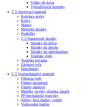
Vrtáky do kovu
Vykružovacie korunky


Spojovací materiál
Kotviace prvky
Kotvy
Matice
Metrické skrutky
Podložky


Samorezné skrutky
Skrutky do dreva
Skrutky do plechu
Skrutky do sádrokartónu
Tesárske vruty
Tesárske kovania
Závitové tyče
Hmoždinky


Vodoinštalačný materiál
Filtrácia vody
Fitingy mosadzné
Fitingy plastové
Mriežky, krytky, dvierka, lapače
PP mechanické tvarovky
Sifóny, flexi hadice, ventily
Vodovodné batérie