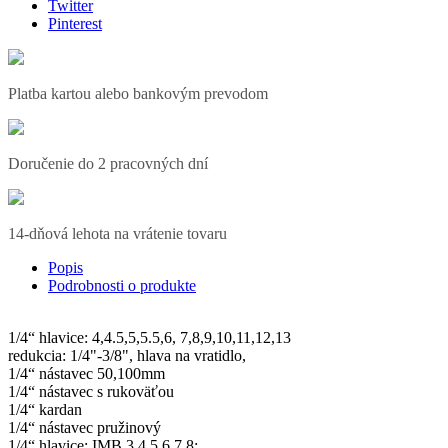
Twitter
Pinterest
Platba kartou alebo bankovým prevodom
Doručenie do 2 pracovných dní
14-dňová lehota na vrátenie tovaru
Popis
Podrobnosti o produkte
1/4“ hlavice: 4,4.5,5,5.5,6, 7,8,9,10,11,12,13
redukcia: 1/4"-3/8", hlava na vratidlo,
1/4“ nástavec 50,100mm
1/4“ nástavec s rukoväťou
1/4“ kardan
1/4“ nástavec pružinový
1/4“ hlavice: IMB 3,4,5,6,7,8;