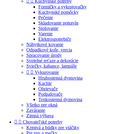


Kuchynské potreby
Formičky a vykrajovačky
Kuchynské pomôcky
Pečenie
Skladovanie potravín
Stolovanie
Varenie
Elektrospotrebiče
Nábytkové kovanie
Odpadkové koše, vrecia
Spracovanie úrody
Svetelné reťaze a dekorácie
Sviečky, kahance, lampáše


Vykurovanie
Hrubostenná dymovina
Kachle
Ohrievače
Podpalovače
Tenkostenná dymovina
Všetko pre okná
Zaváranie
Zimná výbava


Chovateľské potreby
Krmivá a búdky pre vtáčiky
Pre psy a mačky