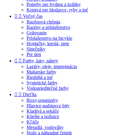
Potreby pre hydinu a králiky
Krmivá pre hlodavce, ryby a iné


Voľný čas
Bazénová chémia
Bazény a príslušenstvo
Grilovanie
Príslušenstvo na bicykle
Hojdačky, kreslá, siete
Slnečníky
Pre deti


Farby, laky, nátery
Lazúry, oleje, impregnácia
Maliarske farby
Riedidlá a iné
Syntetické farby
Vodouriediteľné farby


Dieľňa
Boxy,organizéry
Hlavice,nadstavce,bity
Kladivá a sekáče
Kliešte a nožnice
Kľúče
Meradlá, vodováhy
Nože a náhradné čepele