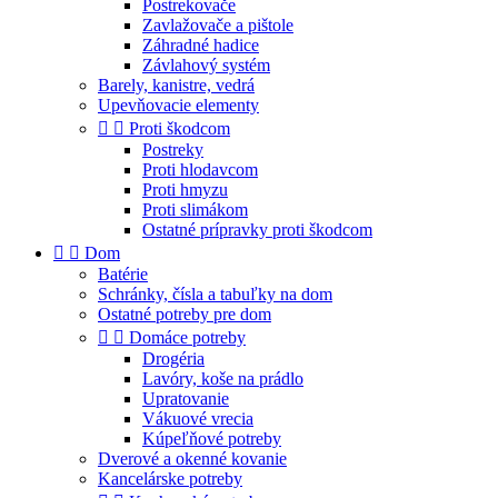
Postrekovače
Zavlažovače a pištole
Záhradné hadice
Závlahový systém
Barely, kanistre, vedrá
Upevňovacie elementy


Proti škodcom
Postreky
Proti hlodavcom
Proti hmyzu
Proti slimákom
Ostatné prípravky proti škodcom


Dom
Batérie
Schránky, čísla a tabuľky na dom
Ostatné potreby pre dom


Domáce potreby
Drogéria
Lavóry, koše na prádlo
Upratovanie
Vákuové vrecia
Kúpeľňové potreby
Dverové a okenné kovanie
Kancelárske potreby