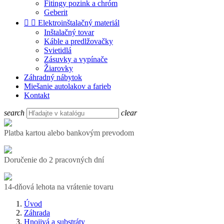
Fitingy pozink a chróm
Geberit


Elektroinštalačný materiál
Inštalačný tovar
Káble a predlžovačky
Svietidlá
Zásuvky a vypínače
Žiarovky
Záhradný nábytok
Miešanie autolakov a farieb
Kontakt
search
clear
Platba kartou alebo bankovým prevodom
Doručenie do 2 pracovných dní
14-dňová lehota na vrátenie tovaru
Úvod
Záhrada
Hnojivá a substráty