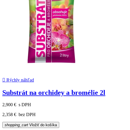

Rýchly náhľad
Substrát na orchidey a bromélie 2l
2,900 €
s DPH
2,358 €
bez DPH
shopping_cart
Vložiť do košíka