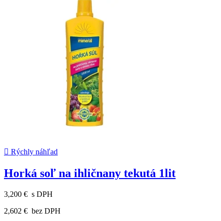

Rýchly náhľad
Horká soľ na ihličnany tekutá 1lit
3,200 €
s DPH
2,602 €
bez DPH