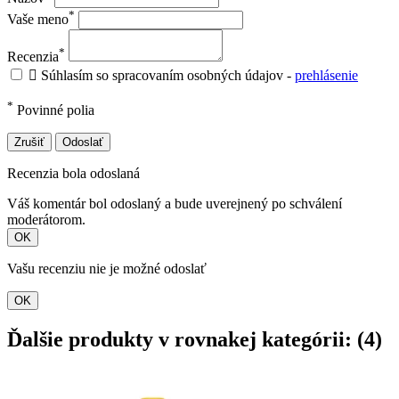
*
Vaše meno
*
Recenzia

Súhlasím so spracovaním osobných údajov -
prehlásenie
*
Povinné polia
Zrušiť
Odoslať
Recenzia bola odoslaná
Váš komentár bol odoslaný a bude uverejnený po schválení
moderátorom.
OK
Vašu recenziu nie je možné odoslať
OK
Ďalšie produkty v rovnakej kategórii: (4)