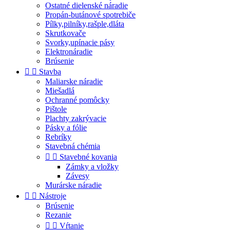
Ostatné dielenské náradie
Propán-butánové spotrebiče
Pílky,pilníky,rašple,dláta
Skrutkovače
Svorky,upínacie pásy
Elektronáradie
Brúsenie


Stavba
Maliarske náradie
Miešadlá
Ochranné pomôcky
Pištole
Plachty zakrývacie
Pásky a fólie
Rebríky
Stavebná chémia


Stavebné kovania
Zámky a vložky
Závesy
Murárske náradie


Nástroje
Brúsenie
Rezanie


Vŕtanie