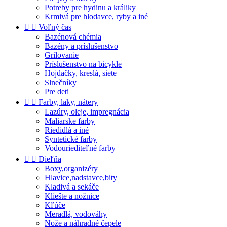
Potreby pre hydinu a králiky
Krmivá pre hlodavce, ryby a iné


Voľný čas
Bazénová chémia
Bazény a príslušenstvo
Grilovanie
Príslušenstvo na bicykle
Hojdačky, kreslá, siete
Slnečníky
Pre deti


Farby, laky, nátery
Lazúry, oleje, impregnácia
Maliarske farby
Riedidlá a iné
Syntetické farby
Vodouriediteľné farby


Dieľňa
Boxy,organizéry
Hlavice,nadstavce,bity
Kladivá a sekáče
Kliešte a nožnice
Kľúče
Meradlá, vodováhy
Nože a náhradné čepele