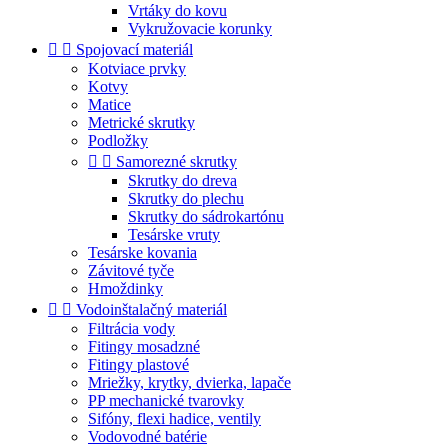
Vrtáky do kovu
Vykružovacie korunky


Spojovací materiál
Kotviace prvky
Kotvy
Matice
Metrické skrutky
Podložky


Samorezné skrutky
Skrutky do dreva
Skrutky do plechu
Skrutky do sádrokartónu
Tesárske vruty
Tesárske kovania
Závitové tyče
Hmoždinky


Vodoinštalačný materiál
Filtrácia vody
Fitingy mosadzné
Fitingy plastové
Mriežky, krytky, dvierka, lapače
PP mechanické tvarovky
Sifóny, flexi hadice, ventily
Vodovodné batérie