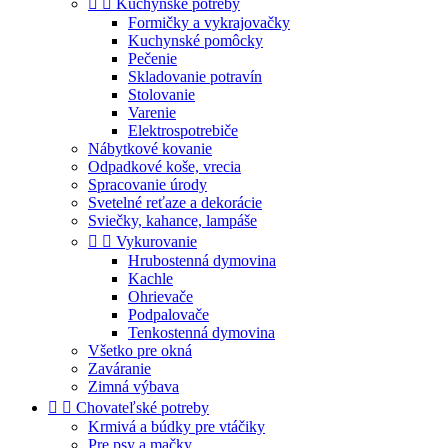


Kuchynské potreby
Formičky a vykrajovačky
Kuchynské pomôcky
Pečenie
Skladovanie potravín
Stolovanie
Varenie
Elektrospotrebiče
Nábytkové kovanie
Odpadkové koše, vrecia
Spracovanie úrody
Svetelné reťaze a dekorácie
Sviečky, kahance, lampáše


Vykurovanie
Hrubostenná dymovina
Kachle
Ohrievače
Podpalovače
Tenkostenná dymovina
Všetko pre okná
Zaváranie
Zimná výbava


Chovateľské potreby
Krmivá a búdky pre vtáčiky
Pre psy a mačky