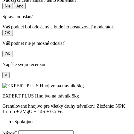
Naozaj chcete nahlásiť tento komentár?
Nie
Áno
Správa odoslaná
Váš podnet bol odoslaný a bude ho posudzovať moderátor.
OK
Váš podnet nie je možné odoslať
OK
Napíšte svoju recenziu
×
EXPERT PLUS Hnojivo na trávnik 5kg
Granulované hnojivo pre všetky druhy trávnikov. Zloženie: NPK
15-5-5 + 2MgO + 14S + 0,5 Fe.
Spokojnosť:
*
Názov