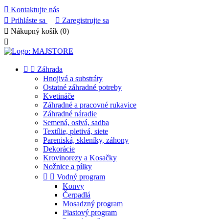

Kontaktujte nás

Prihláste sa

Zaregistrujte sa

Nákupný košík
(0)



Záhrada
Hnojivá a substráty
Ostatné záhradné potreby
Kvetináče
Záhradné a pracovné rukavice
Záhradné náradie
Semená, osivá, sadba
Textílie, pletivá, siete
Pareniská, skleníky, záhony
Dekorácie
Krovinorezy a Kosačky
Nožnice a pílky


Vodný program
Konvy
Čerpadlá
Mosadzný program
Plastový program