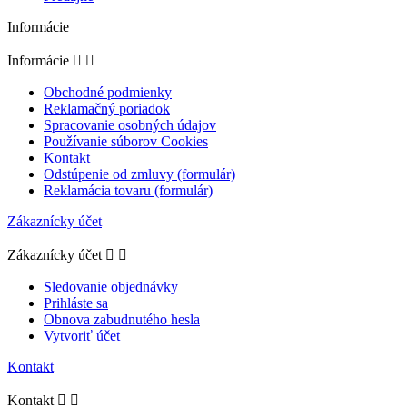
Informácie
Informácie


Obchodné podmienky
Reklamačný poriadok
Spracovanie osobných údajov
Používanie súborov Cookies
Kontakt
Odstúpenie od zmluvy (formulár)
Reklamácia tovaru (formulár)
Zákaznícky účet
Zákaznícky účet


Sledovanie objednávky
Prihláste sa
Obnova zabudnutého hesla
Vytvoriť účet
Kontakt
Kontakt

