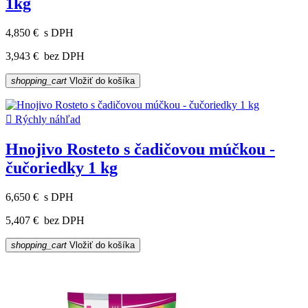
1kg
4,850 €
s DPH
3,943 €
bez DPH
shopping_cart
Vložiť do košíka

Rýchly náhľad
Hnojivo Rosteto s čadičovou múčkou -
čučoriedky 1 kg
6,650 €
s DPH
5,407 €
bez DPH
shopping_cart
Vložiť do košíka