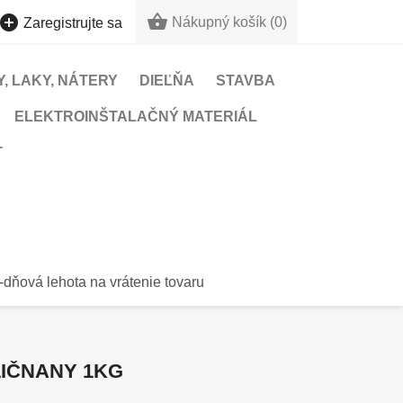


Nákupný košík
(0)
Zaregistrujte sa
, LAKY, NÁTERY
DIEĽŇA
STAVBA
ELEKTROINŠTALAČNÝ MATERIÁL
T
-dňová lehota na vrátenie tovaru
LIČNANY 1KG