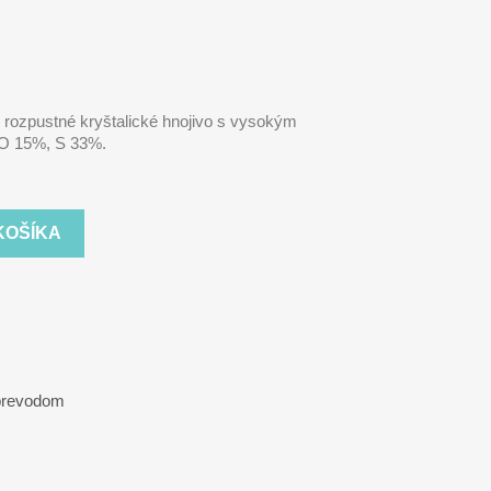
rozpustné kryštalické hnojivo s vysokým
gO 15%, S 33%.
KOŠÍKA
 prevodom