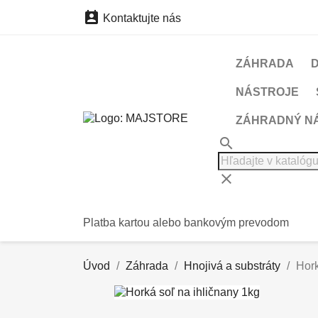

Kontaktujte nás
ZÁHRADA
NÁSTROJE
ZÁHRADNÝ N
search
clear
Platba kartou alebo bankovým prevodom
Úvod
Záhrada
Hnojivá a substráty
Hork