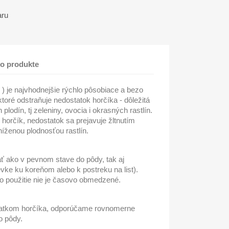
aru
 o produkte
 ) je najvhodnejšie rýchlo pôsobiace a bezo
toré odstraňuje nedostatok horčíka - dôležitá
lodín, tj zeleniny, ovocia i okrasných rastlín.
horčík, nedostatok sa prejavuje žltnutím
zníženou plodnosťou rastlín.
ť ako v pevnom stave do pôdy, tak aj
vke ku koreňom alebo k postreku na list).
ho použitie nie je časovo obmedzené.
ostatkom horčíka, odporúčame rovnomerne
o pôdy.