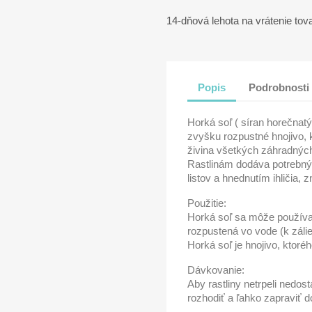
14-dňová lehota na vrátenie tov
Popis
Podrobnosti
Horká soľ ( síran horečnatý
zvyšku rozpustné hnojivo, k
živina všetkých záhradných p
Rastlinám dodáva potrebný 
listov a hnednutím ihličia, 
Použitie:
Horká soľ sa môže používa
rozpustená vo vode (k zálie
Horká soľ je hnojivo, ktoré
Dávkovanie:
Aby rastliny netrpeli ned
rozhodiť a ľahko zapraviť d