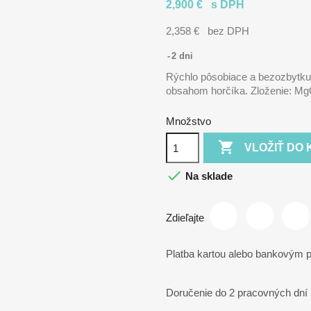
2,900 €
s DPH
2,358 €
bez DPH
2 dni
Rýchlo pôsobiace a bezozbytku 
obsahom horčíka. Zloženie: M
Množstvo

VLOŽIŤ DO 

Na sklade
Zdieľajte
Platba kartou alebo bankovým
Doručenie do 2 pracovných dní