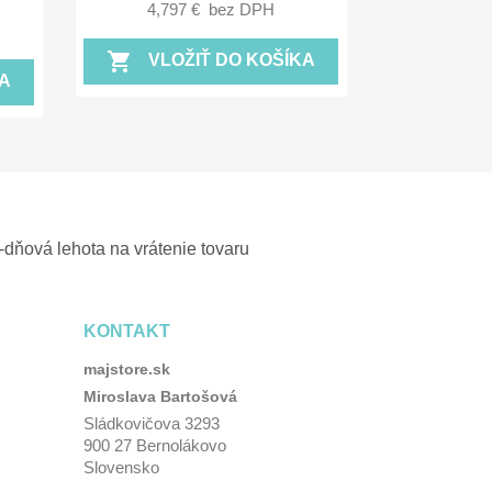
4,797 €
bez DPH
shopping_cart
VLOŽIŤ DO KOŠÍKA
A
-dňová lehota na vrátenie tovaru
KONTAKT
majstore.sk
Miroslava Bartošová
Sládkovičova 3293
900 27 Bernolákovo
Slovensko