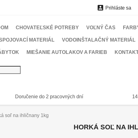

Prihláste sa
DOM
CHOVATEĽSKÉ POTREBY
VOĽNÝ ČAS
FARBY
SPOJOVACÍ MATERIÁL
VODOINŠTALAČNÝ MATERIÁL
ÁBYTOK
MIEŠANIE AUTOLAKOV A FARIEB
KONTAK
Doručenie do 2 pracovných dní
14
á soľ na ihličnany 1kg
HORKÁ SOĽ NA IH