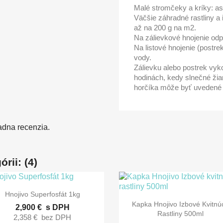
Malé stromčeky a kríky: as
Väčšie záhradné rastliny a
až na 200 g na m2.
Na zálievkové hnojenie odp
Na listové hnojenie (postrek
vody.
Zálievku alebo postrek vy
hodinách, kedy slnečné žiare
horčíka môže byť uvedené
adna recenzia.
rii: (4)

Rýchly náhľad
Hnojivo Superfosfát 1kg

Rýchly náhľad
Kapka Hnojivo Izbové Kvitnú
2,900 €
s DPH
Rastliny 500ml
2,358 €
bez DPH