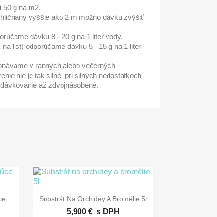
i 50 g na m2.
 ihličnany vyššie ako 2 m možno dávku zvýšiť
orúčame dávku 8 - 20 g na 1 liter vody.
 na list) odporúčame dávku 5 - 15 g na 1 liter
konávame v ranných alebo večerných
nie nie je tak silné. pri silných nedostatkoch
 dávkovanie až zdvojnásobené.

Rýchly náhľad
ce
Substrát Na Orchidey A Bromélie 5l
5,900 €
s DPH