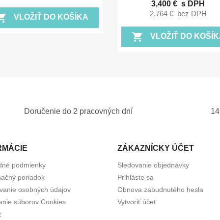
3,400 €
s DPH
2,764 €
bez DPH
ing_cart
VLOŽIŤ DO KOŠÍKA
shopping_cart
VLOŽIŤ DO KOŠÍK
Doručenie do 2 pracovných dní
14
RMÁCIE
ZÁKAZNÍCKY ÚČET
dné podmienky
Sledovanie objednávky
ačný poriadok
Prihláste sa
vanie osobných údajov
Obnova zabudnutého hesla
anie súborov Cookies
Vytvoriť účet
t