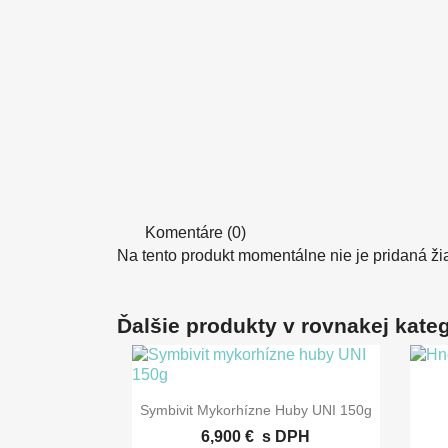
Komentáre (0)
Na tento produkt momentálne nie je pridaná ži
Ďalšie produkty v rovnakej kategó

Rýchly náhľad
Symbivit Mykorhízne Huby UNI 150g
6,900 €
s DPH