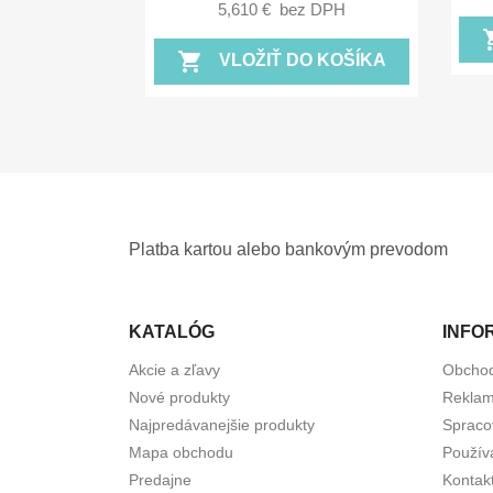
5,610 €
bez DPH
shopp
shopping_cart
VLOŽIŤ DO KOŠÍKA
Platba kartou alebo bankovým prevodom
KATALÓG
INFO
Akcie a zľavy
Obcho
Nové produkty
Reklam
Najpredávanejšie produkty
Spraco
Mapa obchodu
Použív
Predajne
Kontak