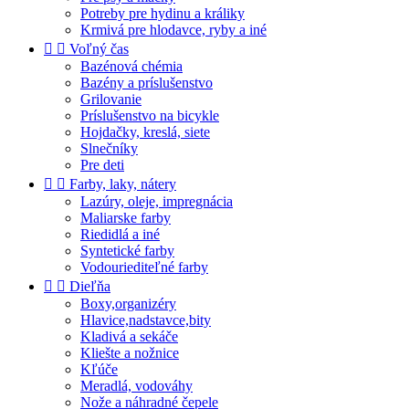
Potreby pre hydinu a králiky
Krmivá pre hlodavce, ryby a iné


Voľný čas
Bazénová chémia
Bazény a príslušenstvo
Grilovanie
Príslušenstvo na bicykle
Hojdačky, kreslá, siete
Slnečníky
Pre deti


Farby, laky, nátery
Lazúry, oleje, impregnácia
Maliarske farby
Riedidlá a iné
Syntetické farby
Vodouriediteľné farby


Dieľňa
Boxy,organizéry
Hlavice,nadstavce,bity
Kladivá a sekáče
Kliešte a nožnice
Kľúče
Meradlá, vodováhy
Nože a náhradné čepele