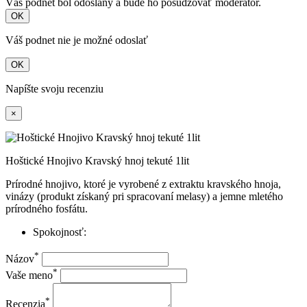
Váš podnet bol odoslaný a bude ho posudzovať moderátor.
OK
Váš podnet nie je možné odoslať
OK
Napíšte svoju recenziu
×
Hoštické Hnojivo Kravský hnoj tekuté 1lit
Prírodné hnojivo, ktoré je vyrobené z extraktu kravského hnoja,
vinázy (produkt získaný pri spracovaní melasy) a jemne mletého
prírodného fosfátu.
Spokojnosť:
*
Názov
*
Vaše meno
*
Recenzia