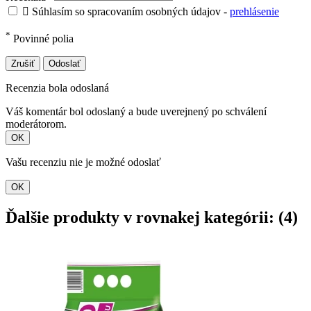

Súhlasím so spracovaním osobných údajov -
prehlásenie
*
Povinné polia
Zrušiť
Odoslať
Recenzia bola odoslaná
Váš komentár bol odoslaný a bude uverejnený po schválení
moderátorom.
OK
Vašu recenziu nie je možné odoslať
OK
Ďalšie produkty v rovnakej kategórii: (4)