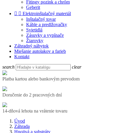
Fitingy pozink a chróm
Geberit


Elektroinštalačný materiál
Inštalačný tovar
Káble a predlžovačky
Svietidlá
Zásuvky a vypínače
Žiarovky
Záhradný nábytok
Miešanie autolakov a farieb
Kontakt
search
clear
Platba kartou alebo bankovým prevodom
Doručenie do 2 pracovných dní
14-dňová lehota na vrátenie tovaru
Úvod
Záhrada
Hnojivá a substráty