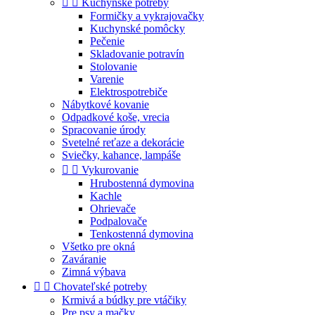


Kuchynské potreby
Formičky a vykrajovačky
Kuchynské pomôcky
Pečenie
Skladovanie potravín
Stolovanie
Varenie
Elektrospotrebiče
Nábytkové kovanie
Odpadkové koše, vrecia
Spracovanie úrody
Svetelné reťaze a dekorácie
Sviečky, kahance, lampáše


Vykurovanie
Hrubostenná dymovina
Kachle
Ohrievače
Podpalovače
Tenkostenná dymovina
Všetko pre okná
Zaváranie
Zimná výbava


Chovateľské potreby
Krmivá a búdky pre vtáčiky
Pre psy a mačky