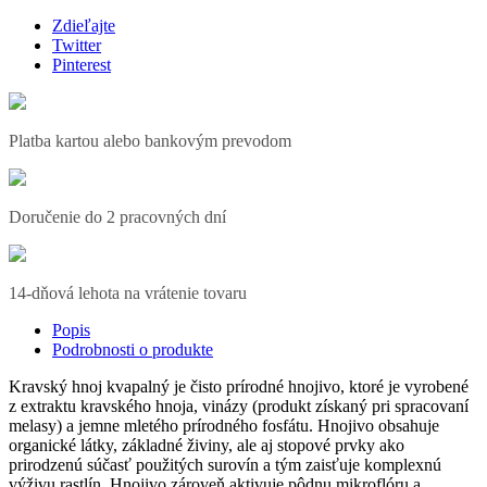
Zdieľajte
Twitter
Pinterest
Platba kartou alebo bankovým prevodom
Doručenie do 2 pracovných dní
14-dňová lehota na vrátenie tovaru
Popis
Podrobnosti o produkte
Kravský hnoj kvapalný je čisto prírodné hnojivo, ktoré je vyrobené
z extraktu kravského hnoja, vinázy (produkt získaný pri spracovaní
melasy) a jemne mletého prírodného fosfátu. Hnojivo obsahuje
organické látky, základné živiny, ale aj stopové prvky ako
prirodzenú súčasť použitých surovín a tým zaisťuje komplexnú
výživu rastlín. Hnojivo zároveň aktivuje pôdnu mikroflóru a