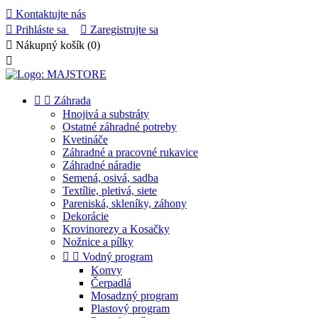

Kontaktujte nás

Prihláste sa

Zaregistrujte sa

Nákupný košík
(0)



Záhrada
Hnojivá a substráty
Ostatné záhradné potreby
Kvetináče
Záhradné a pracovné rukavice
Záhradné náradie
Semená, osivá, sadba
Textílie, pletivá, siete
Pareniská, skleníky, záhony
Dekorácie
Krovinorezy a Kosačky
Nožnice a pílky


Vodný program
Konvy
Čerpadlá
Mosadzný program
Plastový program