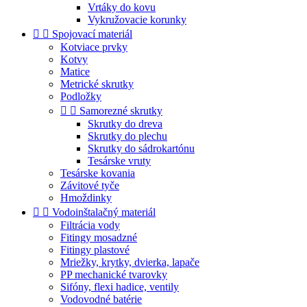
Vrtáky do kovu
Vykružovacie korunky


Spojovací materiál
Kotviace prvky
Kotvy
Matice
Metrické skrutky
Podložky


Samorezné skrutky
Skrutky do dreva
Skrutky do plechu
Skrutky do sádrokartónu
Tesárske vruty
Tesárske kovania
Závitové tyče
Hmoždinky


Vodoinštalačný materiál
Filtrácia vody
Fitingy mosadzné
Fitingy plastové
Mriežky, krytky, dvierka, lapače
PP mechanické tvarovky
Sifóny, flexi hadice, ventily
Vodovodné batérie