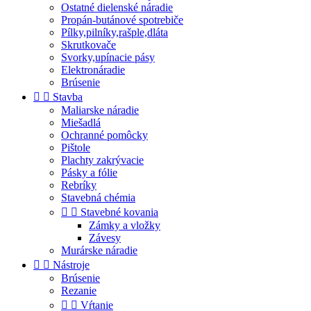
Ostatné dielenské náradie
Propán-butánové spotrebiče
Pílky,pilníky,rašple,dláta
Skrutkovače
Svorky,upínacie pásy
Elektronáradie
Brúsenie


Stavba
Maliarske náradie
Miešadlá
Ochranné pomôcky
Pištole
Plachty zakrývacie
Pásky a fólie
Rebríky
Stavebná chémia


Stavebné kovania
Zámky a vložky
Závesy
Murárske náradie


Nástroje
Brúsenie
Rezanie


Vŕtanie