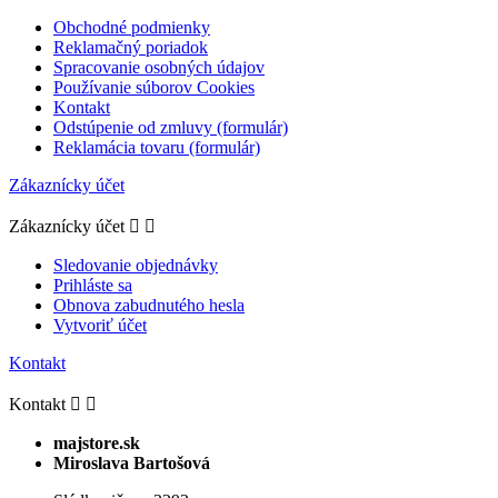
Obchodné podmienky
Reklamačný poriadok
Spracovanie osobných údajov
Používanie súborov Cookies
Kontakt
Odstúpenie od zmluvy (formulár)
Reklamácia tovaru (formulár)
Zákaznícky účet
Zákaznícky účet


Sledovanie objednávky
Prihláste sa
Obnova zabudnutého hesla
Vytvoriť účet
Kontakt
Kontakt


majstore.sk
Miroslava Bartošová