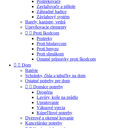
Postrekovače
Zavlažovače a pištole
Záhradné hadice
Závlahový systém
Barely, kanistre, vedrá
Upevňovacie elementy


Proti škodcom
Postreky
Proti hlodavcom
Proti hmyzu
Proti slimákom
Ostatné prípravky proti škodcom


Dom
Batérie
Schránky, čísla a tabuľky na dom
Ostatné potreby pre dom


Domáce potreby
Drogéria
Lavóry, koše na prádlo
Upratovanie
Vákuové vrecia
Kúpeľňové potreby
Dverové a okenné kovanie
Kancelárske potreby