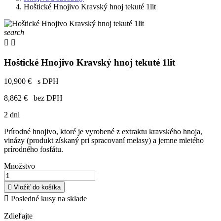
Hoštické Hnojivo Kravský hnoj tekuté 1lit
search


Hoštické Hnojivo Kravský hnoj tekuté 1lit
10,900 €
s DPH
8,862 €
bez DPH
2 dni
Prírodné hnojivo, ktoré je vyrobené z extraktu kravského hnoja,
vinázy (produkt získaný pri spracovaní melasy) a jemne mletého
prírodného fosfátu.
Množstvo

Vložiť do košíka

Posledné kusy na sklade
Zdieľajte