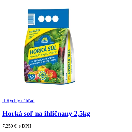

Rýchly náhľad
Horká soľ na ihličnany 2,5kg
7,250 €
s DPH