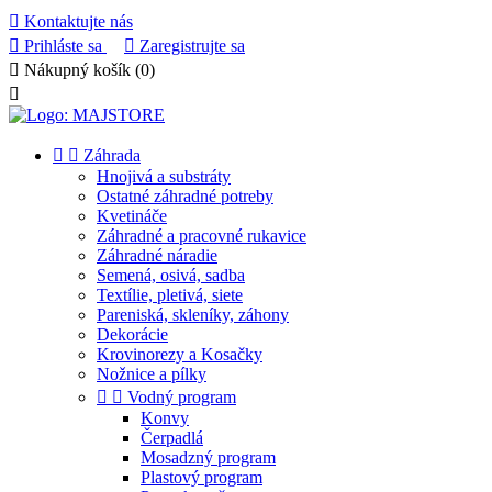

Kontaktujte nás

Prihláste sa

Zaregistrujte sa

Nákupný košík
(0)



Záhrada
Hnojivá a substráty
Ostatné záhradné potreby
Kvetináče
Záhradné a pracovné rukavice
Záhradné náradie
Semená, osivá, sadba
Textílie, pletivá, siete
Pareniská, skleníky, záhony
Dekorácie
Krovinorezy a Kosačky
Nožnice a pílky


Vodný program
Konvy
Čerpadlá
Mosadzný program
Plastový program