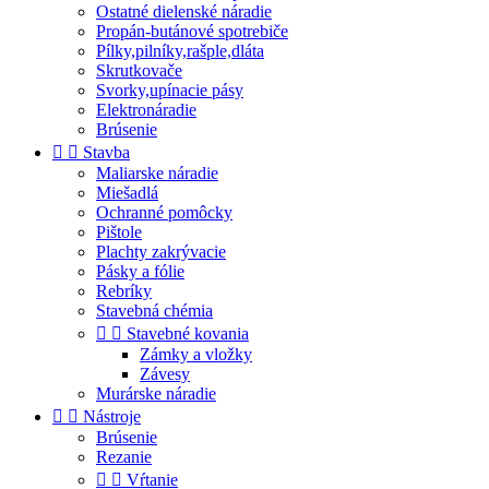
Ostatné dielenské náradie
Propán-butánové spotrebiče
Pílky,pilníky,rašple,dláta
Skrutkovače
Svorky,upínacie pásy
Elektronáradie
Brúsenie


Stavba
Maliarske náradie
Miešadlá
Ochranné pomôcky
Pištole
Plachty zakrývacie
Pásky a fólie
Rebríky
Stavebná chémia


Stavebné kovania
Zámky a vložky
Závesy
Murárske náradie


Nástroje
Brúsenie
Rezanie


Vŕtanie