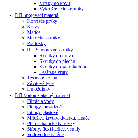
Vrtáky do kovu
Vykružovacie korunky


Spojovací materiál
Kotviace prvky
Kotvy
Matice
Metrické skrutky
Podložky


Samorezné skrutky
Skrutky do dreva
Skrutky do plechu
Skrutky do sádrokartónu
Tesárske vruty
Tesárske kovania
Závitové tyče
Hmoždinky


Vodoinštalačný materiál
Filtrácia vody
Fitingy mosadzné
Fitingy plastové
Mriežky, krytky, dvierka, lapače
PP mechanické tvarovky
Sifóny, flexi hadice, ventily
Vodovodné batérie