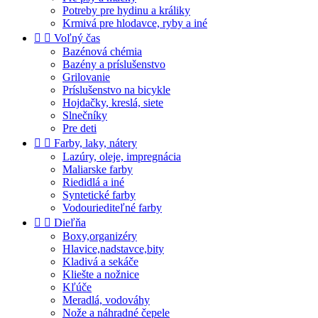
Potreby pre hydinu a králiky
Krmivá pre hlodavce, ryby a iné


Voľný čas
Bazénová chémia
Bazény a príslušenstvo
Grilovanie
Príslušenstvo na bicykle
Hojdačky, kreslá, siete
Slnečníky
Pre deti


Farby, laky, nátery
Lazúry, oleje, impregnácia
Maliarske farby
Riedidlá a iné
Syntetické farby
Vodouriediteľné farby


Dieľňa
Boxy,organizéry
Hlavice,nadstavce,bity
Kladivá a sekáče
Kliešte a nožnice
Kľúče
Meradlá, vodováhy
Nože a náhradné čepele