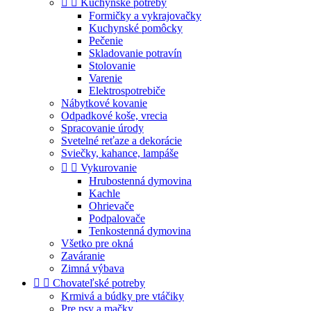


Kuchynské potreby
Formičky a vykrajovačky
Kuchynské pomôcky
Pečenie
Skladovanie potravín
Stolovanie
Varenie
Elektrospotrebiče
Nábytkové kovanie
Odpadkové koše, vrecia
Spracovanie úrody
Svetelné reťaze a dekorácie
Sviečky, kahance, lampáše


Vykurovanie
Hrubostenná dymovina
Kachle
Ohrievače
Podpalovače
Tenkostenná dymovina
Všetko pre okná
Zaváranie
Zimná výbava


Chovateľské potreby
Krmivá a búdky pre vtáčiky
Pre psy a mačky