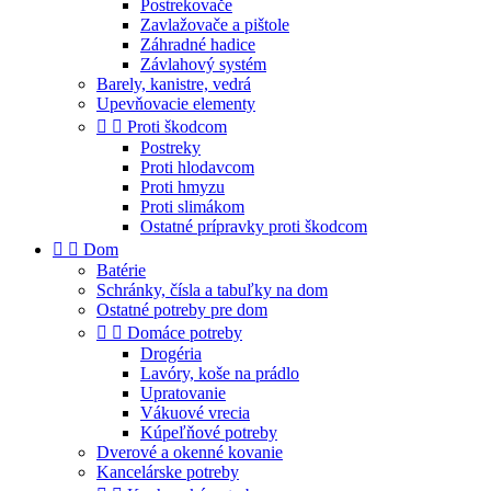
Postrekovače
Zavlažovače a pištole
Záhradné hadice
Závlahový systém
Barely, kanistre, vedrá
Upevňovacie elementy


Proti škodcom
Postreky
Proti hlodavcom
Proti hmyzu
Proti slimákom
Ostatné prípravky proti škodcom


Dom
Batérie
Schránky, čísla a tabuľky na dom
Ostatné potreby pre dom


Domáce potreby
Drogéria
Lavóry, koše na prádlo
Upratovanie
Vákuové vrecia
Kúpeľňové potreby
Dverové a okenné kovanie
Kancelárske potreby