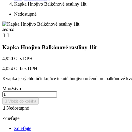
Kapka Hnojivo Balkónové rastliny 1lit
Nedostupné
search


Kapka Hnojivo Balkónové rastliny 1lit
4,950 €
s DPH
4,024 €
bez DPH
Kvapka je rýchlo účinkujúce tekuté hnojivo určené pre balkónové kve
Množstvo

Vložiť do košíka

Nedostupné
Zdieľajte
Zdieľajte