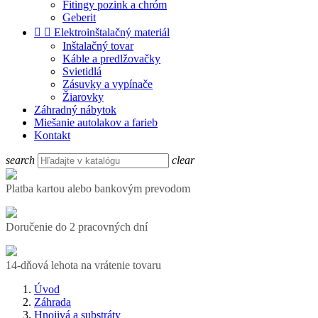
Fitingy pozink a chróm
Geberit


Elektroinštalačný materiál
Inštalačný tovar
Káble a predlžovačky
Svietidlá
Zásuvky a vypínače
Žiarovky
Záhradný nábytok
Miešanie autolakov a farieb
Kontakt
search
clear
Platba kartou alebo bankovým prevodom
Doručenie do 2 pracovných dní
14-dňová lehota na vrátenie tovaru
Úvod
Záhrada
Hnojivá a substráty