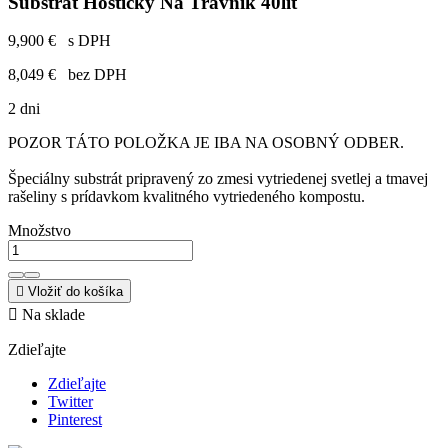
Substrát Hoštický Na Trávnik 40lit
9,900 €
s DPH
8,049 €
bez DPH
2 dni
POZOR TÁTO POLOŽKA JE IBA NA OSOBNÝ ODBER.
Špeciálny substrát pripravený zo zmesi vytriedenej svetlej a tmavej
rašeliny s prídavkom kvalitného vytriedeného kompostu.
Množstvo

Vložiť do košíka

Na sklade
Zdieľajte
Zdieľajte
Twitter
Pinterest