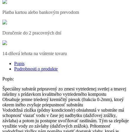
Platba kartou alebo bankovým prevodom
Doručenie do 2 pracovných dní
14-dňová lehota na vrátenie tovaru
Popis
Podrobnosti o produkte
Popis:
Špeciálny substrát pripravený zo zmesi vytriedenej svetlej a tmavej
rašeliny s prídavkom kvalitného vytriedeného kompostu
Obsahuje jemne triedený kremičitý piesok (frakcia 0-2mm), ktorý
okrem iného zvyšuje priepustnosť substrátu
Vododržná zložka (pôdny kondicionér) obsiahnutá v substráte má
schopnosť viazať vodu v čase jej nadbytku (dažďovej zrážky,
závlaha) a potom ju postupne uvoľňovať rastlinám. Tým sa zlepšuje
využitie vody zo závlahy (dažďových zrážok). Prítomnosť
vododržnej zložky nám pomáha zaistiť dostatok vlahy, ktorá je