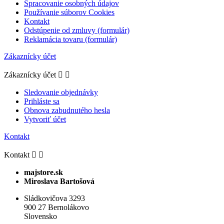
Spracovanie osobných údajov
Používanie súborov Cookies
Kontakt
Odstúpenie od zmluvy (formulár)
Reklamácia tovaru (formulár)
Zákaznícky účet
Zákaznícky účet


Sledovanie objednávky
Prihláste sa
Obnova zabudnutého hesla
Vytvoriť účet
Kontakt
Kontakt


majstore.sk
Miroslava Bartošová
Sládkovičova 3293
900 27 Bernolákovo
Slovensko