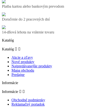
Platba kartou alebo bankovým prevodom
Doručenie do 2 pracovných dní
14-dňová lehota na vrátenie tovaru
Katalóg
Katalóg


Akcie a zľavy
Nové produkty
Najpredávanejšie produkty
Mapa obchodu
Predajne
Informácie
Informácie


Obchodné podmienky
Reklamačný poriadok