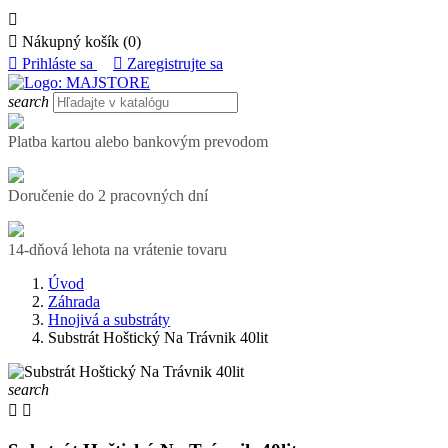


Nákupný košík
(0)

Prihláste sa

Zaregistrujte sa
search
Platba kartou alebo bankovým prevodom
Doručenie do 2 pracovných dní
14-dňová lehota na vrátenie tovaru
Úvod
Záhrada
Hnojivá a substráty
Substrát Hoštický Na Trávnik 40lit
search

