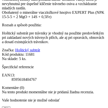
nevyhnutná pre úspešné klíčenie trávneho osiva a vzchádzanie
mladých rastlín.
Obohatený o minerálne viaczložkové hnojivo EXPERT Plus (NPK
15-5-5 + 2 MgO + 14S + 0,5Fe)
Rozsah a spôsob použitia:
Hoštický substrát pre trávniky je vhodný na použitie predovšetkým
pri zakladaní nových trávnych plôch, ale aj pri opravách, obnovách
a dosatí existujúcich trávnikov.
Značka:
Hoštický subtrát
Kód produktu:
11681
Na sklade:
5 ks.
Špecifické referencie
EAN13:
8595618404767
Komentáre (0)
Na tento produkt momentálne nie je pridaná žiadna recenzia.
Vaše hodnotenie nie je možné odoslať