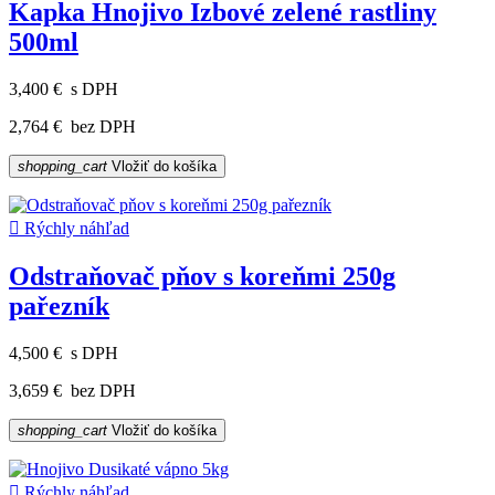
Kapka Hnojivo Izbové zelené rastliny
500ml
3,400 €
s DPH
2,764 €
bez DPH
shopping_cart
Vložiť do košíka

Rýchly náhľad
Odstraňovač pňov s koreňmi 250g
pařezník
4,500 €
s DPH
3,659 €
bez DPH
shopping_cart
Vložiť do košíka

Rýchly náhľad