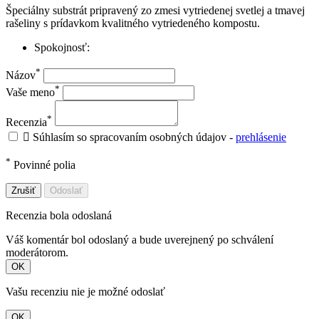
Špeciálny substrát pripravený zo zmesi vytriedenej svetlej a tmavej
rašeliny s prídavkom kvalitného vytriedeného kompostu.
Spokojnosť:
*
Názov
*
Vaše meno
*
Recenzia

Súhlasím so spracovaním osobných údajov -
prehlásenie
*
Povinné polia
Zrušiť
Odoslať
Recenzia bola odoslaná
Váš komentár bol odoslaný a bude uverejnený po schválení
moderátorom.
OK
Vašu recenziu nie je možné odoslať
OK