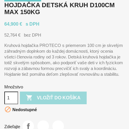
HOJDAČKA DETSKÁ KRUH D100CM
MAX 150KG
64,900 €
s DPH
52,764 €
bez DPH
Kruhová hojdačka PROTECO s priemerom 100 cm je skvelým
záhradným doplnkom do každej domácnosti, ktorý ocenia
všetci členovia rodiny od 3 rokov. Detská kruhová hojdačka je
totiž skvelým spôsobom, ako podporiť vaše deti v ich fyzickom
rozvoji a zábavnou formou precvičiť ich svaly a koordináciu.
Hojdanie tiež pomáha deťom zlepšovať rovnováhu a stabilitu.
Množstvo

VLOŽIŤ DO KOŠÍKA

Nedostupné
Zdieľajte