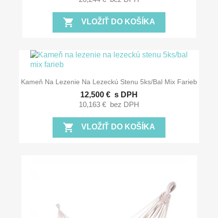
shopping_cart
VLOŽIŤ DO KOŠÍKA
Kameň Na Lezenie Na Lezeckú Stenu 5ks/bal Mix Farieb
12,500 €
s DPH
10,163 €
bez DPH
shopping_cart
VLOŽIŤ DO KOŠÍKA