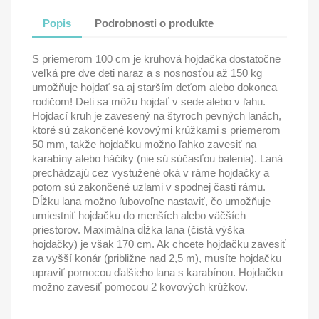
Popis
Podrobnosti o produkte
S priemerom 100 cm je kruhová hojdačka dostatočne
veľká pre dve deti naraz a s nosnosťou až 150 kg
umožňuje hojdať sa aj starším deťom alebo dokonca
rodičom! Deti sa môžu hojdať v sede alebo v ľahu.
Hojdací kruh je zavesený na štyroch pevných lanách,
ktoré sú zakončené kovovými krúžkami s priemerom
50 mm, takže hojdačku možno ľahko zavesiť na
karabíny alebo háčiky (nie sú súčasťou balenia). Laná
prechádzajú cez vystužené oká v ráme hojdačky a
potom sú zakončené uzlami v spodnej časti rámu.
Dĺžku lana možno ľubovoľne nastaviť, čo umožňuje
umiestniť hojdačku do menších alebo väčších
priestorov. Maximálna dĺžka lana (čistá výška
hojdačky) je však 170 cm. Ak chcete hojdačku zavesiť
za vyšší konár (približne nad 2,5 m), musíte hojdačku
upraviť pomocou ďalšieho lana s karabínou. Hojdačku
možno zavesiť pomocou 2 kovových krúžkov.