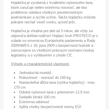
Hojdačka je vyrobená z kvalitného nylonového lana,
ktoré zaručuje nielen extrémnu nosnosť, ale bez
problémov odoláva všetkým poveternostným
podmienkam a rýchlo schne. Takže hojdačku môžete
pokojne nechať visieť vonku, aj keď prší.
Hojdačka je vhodná pre deti od 3 rokov, ale vždy sa
odporúča dohľad rodičov! Hojdací kruh PROTECO je v
súlade so smernicou Európskeho parlamentu a Rady
2009/48/ES z 18. júna 2009 o bezpečnosti hračiek a
samozrejme so všetkými právnymi normami českej
legislatívy a s vyhlásením o zhode CE.
Výhody a charakteristické vlastnosti:
Jednoduchá montáž.
Robustnosť - nosnosť do 150 kg
Nastaviteľná dĺžka lana (výška hojdačky) - max.
170 cm
Odolné nylonové laná s priemerom 12,5 mm
Sedadlo široké 100 cm
Extrémna odolnosť
Spĺňa všetky bezpečnostné normy EÚ!