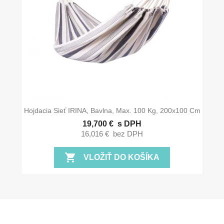
Hojdacia Sieť IRINA, Bavlna, Max. 100 Kg, 200x100 Cm
19,700 €
s DPH
16,016 €
bez DPH
shopping_cart
VLOŽIŤ DO KOŠÍKA