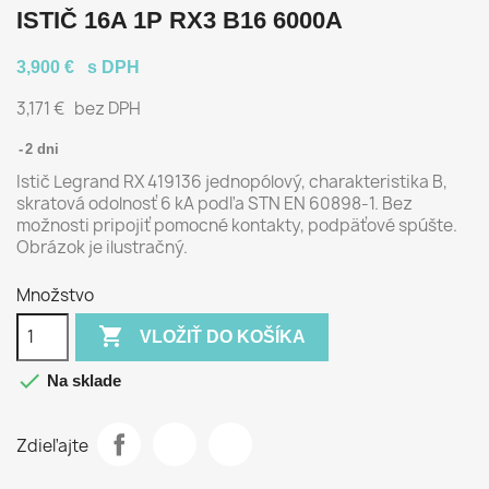
ISTIČ 16A 1P RX3 B16 6000A
3,900 €
s DPH
3,171 €
bez DPH
2 dni
Istič Legrand RX 419136 jednopólový, charakteristika B,
skratová odolnosť 6 kA podľa STN EN 60898-1. Bez
možnosti pripojiť pomocné kontakty, podpäťové spúšte.
Obrázok je ilustračný.
Množstvo

VLOŽIŤ DO KOŠÍKA

Na sklade
Zdieľajte