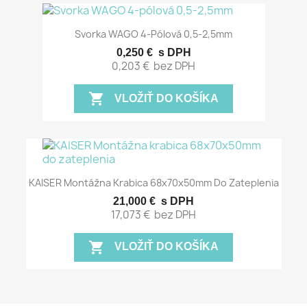
Svorka WAGO 4-Pólová 0,5-2,5mm
0,250 €
s DPH
0,203 €
bez DPH
shopping_cart
VLOŽIŤ DO KOŠÍKA
KAISER Montážna Krabica 68x70x50mm Do Zateplenia
21,000 €
s DPH
17,073 €
bez DPH
shopping_cart
VLOŽIŤ DO KOŠÍKA