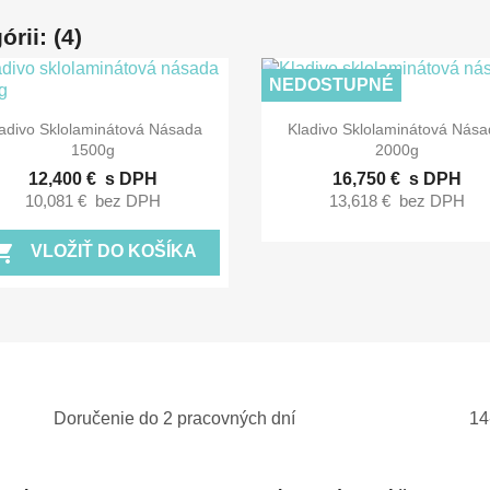
rii: (4)
NEDOSTUPNÉ


Rýchly náhľad
Rýchly náhľad
adivo Sklolaminátová Násada
Kladivo Sklolaminátová Nás
1500g
2000g
12,400 €
s DPH
16,750 €
s DPH
10,081 €
bez DPH
13,618 €
bez DPH
ing_cart
VLOŽIŤ DO KOŠÍKA
Doručenie do 2 pracovných dní
14