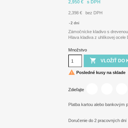
2,950 €
s DPH
2,398 €
bez DPH
2 dni
Zámočnícke kladivo s drevenou
Hlava kladiva z uhlíkovej ocele
Množstvo

VLOŽIŤ DO 

Posledné kusy na sklade
Zdieľajte
Platba kartou alebo bankovým
Doručenie do 2 pracovných dní