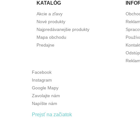
KATALÓG
INFO
Akcie a zľavy
Obcho
Nové produkty
Reklam
Najpredávanejšie produkty
Spraco
Mapa obchodu
Použív
Predajne
Kontak
Odstúp
Reklam
Facebook
Instagram
Google Mapy
Zavolajte nám
Napíšte nám
Prejsť na začiatok