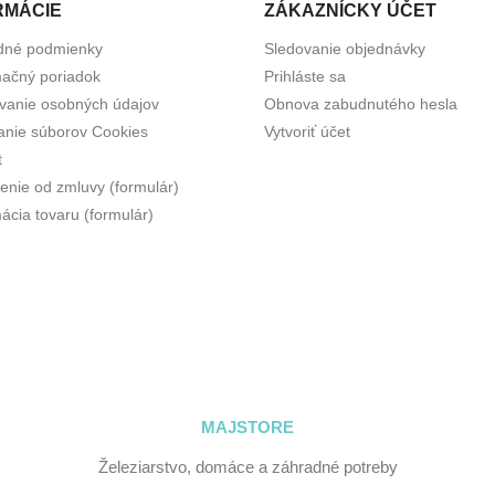
RMÁCIE
ZÁKAZNÍCKY ÚČET
dné podmienky
Sledovanie objednávky
ačný poriadok
Prihláste sa
vanie osobných údajov
Obnova zabudnutého hesla
anie súborov Cookies
Vytvoriť účet
t
enie od zmluvy (formulár)
ácia tovaru (formulár)
MAJSTORE
Železiarstvo, domáce a záhradné potreby