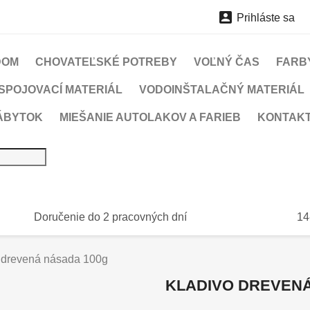

Prihláste sa
DOM
CHOVATEĽSKÉ POTREBY
VOĽNÝ ČAS
FARBY
SPOJOVACÍ MATERIÁL
VODOINŠTALAČNÝ MATERIÁL
ÁBYTOK
MIEŠANIE AUTOLAKOV A FARIEB
KONTAK
Doručenie do 2 pracovných dní
14
 drevená násada 100g
KLADIVO DREVENÁ