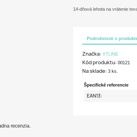
14-dňová lehota na vrátenie tov
Podrobnosti o produkt
Značka:
XTLINE
Kód produktu:
00121
Na sklade:
3 ks.
Špecifické referencie
EAN13:
adna recenzia.