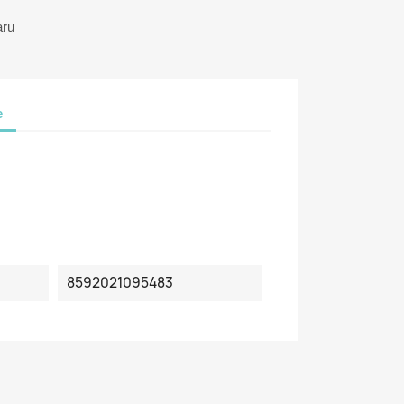
aru
e
8592021095483