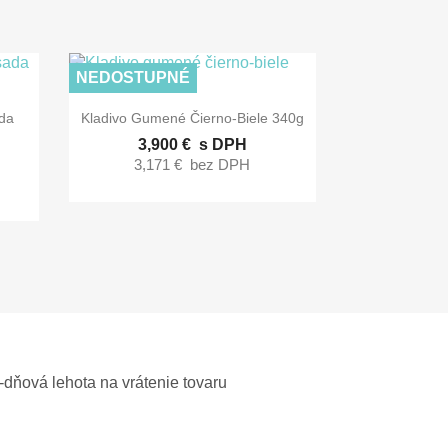
NEDOSTUPNÉ

Rýchly náhľad
ada
Kladivo Gumené Čierno-Biele 340g
3,900 €
s DPH
3,171 €
bez DPH
-dňová lehota na vrátenie tovaru