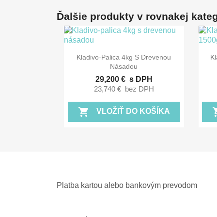
Ďalšie produkty v rovnakej kategó

Rýchly náhľad
Kladivo-Palica 4kg S Drevenou
Kl
Násadou
29,200 €
s DPH
23,740 €
bez DPH
shopping_cart
shopp
VLOŽIŤ DO KOŠÍKA
Platba kartou alebo bankovým prevodom