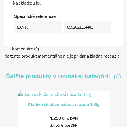
Na sklade:
1 ks.
Špecifické referencie
EAN13:
8592021114481
Komentáre (0)
Na tento produkt momentálne nie je pridaná žiadna recenzia.
Ďalšie produkty v rovnakej kategórii: (4)
Kladivo sklolaminátová násada 100g
4,250 €
s DPH
3,455 €
bez DPH