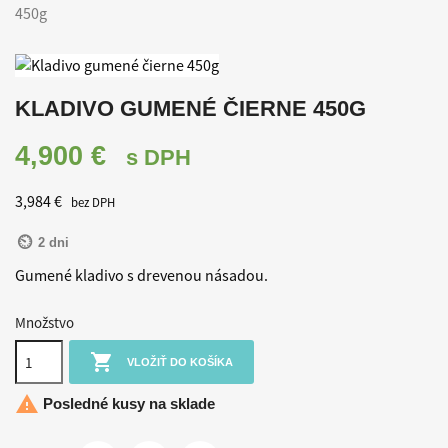
450g
KLADIVO GUMENÉ ČIERNE 450G
4,900 €
s DPH
3,984 €
bez DPH
2 dni
Gumené kladivo s drevenou násadou.
Množstvo

VLOŽIŤ DO KOŠÍKA

Posledné kusy na sklade