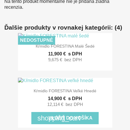
Na tento produkt momentálne nie je pridaná žiadna
recenzia.
Ďalšie produkty v rovnakej kategórii: (4)
NEDOSTUPNÉ
Kŕmidlo FORESTINA Malé Šedé
11,900 €
s DPH
9,675 €
bez DPH
Kŕmidlo FORESTINA Veľké Hnedé
14,900 €
s DPH
12,114 €
bez DPH
shopping_cart
VLOŽIŤ DO KOŠÍKA