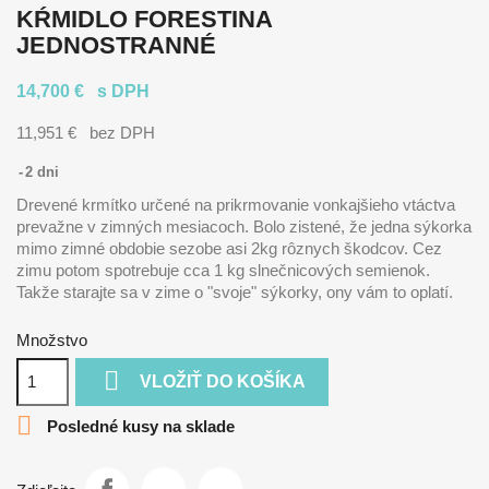
KŔMIDLO FORESTINA
JEDNOSTRANNÉ
14,700 €
s DPH
11,951 €
bez DPH
2 dni
Drevené krmítko určené na prikrmovanie vonkajšieho vtáctva
prevažne v zimných mesiacoch. Bolo zistené, že jedna sýkorka
mimo zimné obdobie sezobe asi 2kg rôznych škodcov. Cez
zimu potom spotrebuje cca 1 kg slnečnicových semienok.
Takže starajte sa v zime o "svoje" sýkorky, ony vám to oplatí.
Množstvo

VLOŽIŤ DO KOŠÍKA

Posledné kusy na sklade