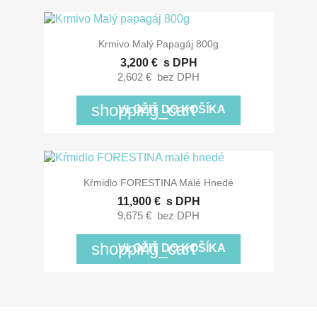
Krmivo Malý Papagáj 800g
3,200 €
s DPH
2,602 €
bez DPH
shopping_cart
VLOŽIŤ DO KOŠÍKA
Kŕmidlo FORESTINA Malé Hnedé
11,900 €
s DPH
9,675 €
bez DPH
shopping_cart
VLOŽIŤ DO KOŠÍKA