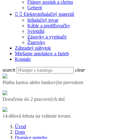
Fitingy pozink a chróm
Geberit


Elektroinštalačný materiál
Inštalačný tovar
Káble a predlžovačky
Svietidlá
Zásuvky a vypínače
Žiarovky
Záhradný nábytok
Miešanie autolakov a farieb
Kontakt
search
clear
Platba kartou alebo bankovým prevodom
Doručenie do 2 pracovných dní
14-dňová lehota na vrátenie tovaru
Úvod
Dom
Domáce potreby