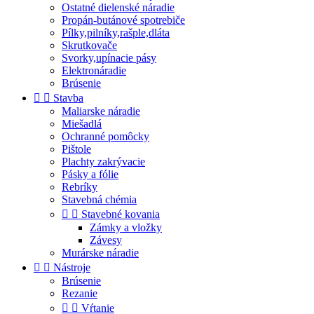
Ostatné dielenské náradie
Propán-butánové spotrebiče
Pílky,pilníky,rašple,dláta
Skrutkovače
Svorky,upínacie pásy
Elektronáradie
Brúsenie


Stavba
Maliarske náradie
Miešadlá
Ochranné pomôcky
Pištole
Plachty zakrývacie
Pásky a fólie
Rebríky
Stavebná chémia


Stavebné kovania
Zámky a vložky
Závesy
Murárske náradie


Nástroje
Brúsenie
Rezanie


Vŕtanie