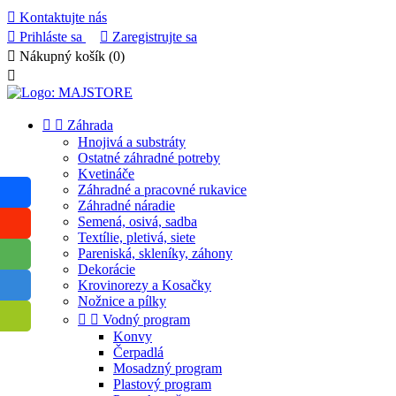

Kontaktujte nás

Prihláste sa

Zaregistrujte sa

Nákupný košík
(0)



Záhrada
Hnojivá a substráty
Ostatné záhradné potreby
Kvetináče
Záhradné a pracovné rukavice
Záhradné náradie
Semená, osivá, sadba
Textílie, pletivá, siete
Pareniská, skleníky, záhony
Dekorácie
Krovinorezy a Kosačky
Nožnice a pílky


Vodný program
Konvy
Čerpadlá
Mosadzný program
Plastový program