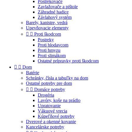
Postrekovače
Zavlažovače a pištole
Záhradné hadice
Závlahový systém
Barely, kanistre, vedrá
Upevňovacie elementy


Proti škodcom
Postreky
Proti hlodavcom
Proti hmyzu
Proti slimákom
Ostatné prípravky proti škodcom


Dom
Batérie
Schránky, čísla a tabuľky na dom
Ostatné potreby pre dom


Domáce potreby
Drogéria
Lavóry, koše na prádlo
Upratovanie
Vákuové vrecia
Kúpeľňové potreby
Dverové a okenné kovanie
Kancelárske potreby