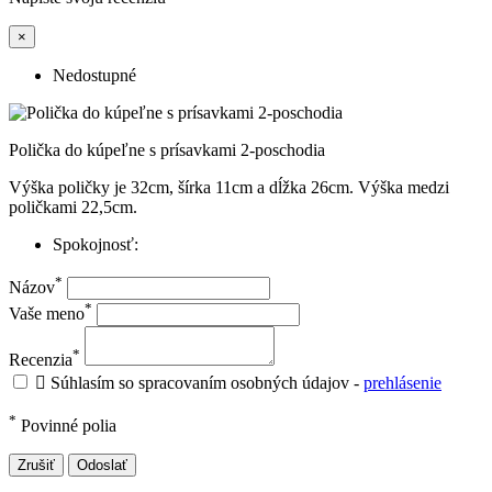
×
Nedostupné
Polička do kúpeľne s prísavkami 2-poschodia
Výška poličky je 32cm, šírka 11cm a dĺžka 26cm. Výška medzi
poličkami 22,5cm.
Spokojnosť:
*
Názov
*
Vaše meno
*
Recenzia

Súhlasím so spracovaním osobných údajov -
prehlásenie
*
Povinné polia
Zrušiť
Odoslať