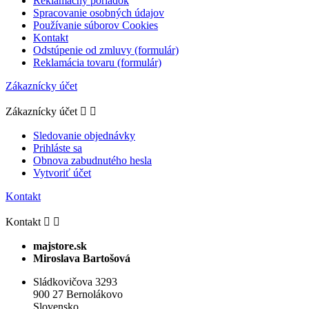
Reklamačný poriadok
Spracovanie osobných údajov
Používanie súborov Cookies
Kontakt
Odstúpenie od zmluvy (formulár)
Reklamácia tovaru (formulár)
Zákaznícky účet
Zákaznícky účet


Sledovanie objednávky
Prihláste sa
Obnova zabudnutého hesla
Vytvoriť účet
Kontakt
Kontakt


majstore.sk
Miroslava Bartošová
Sládkovičova 3293
900 27 Bernolákovo
Slovensko