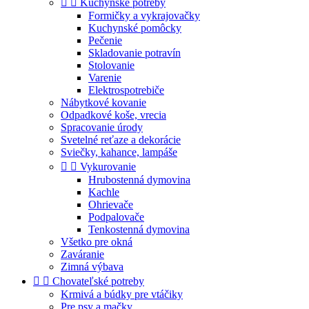


Kuchynské potreby
Formičky a vykrajovačky
Kuchynské pomôcky
Pečenie
Skladovanie potravín
Stolovanie
Varenie
Elektrospotrebiče
Nábytkové kovanie
Odpadkové koše, vrecia
Spracovanie úrody
Svetelné reťaze a dekorácie
Sviečky, kahance, lampáše


Vykurovanie
Hrubostenná dymovina
Kachle
Ohrievače
Podpalovače
Tenkostenná dymovina
Všetko pre okná
Zaváranie
Zimná výbava


Chovateľské potreby
Krmivá a búdky pre vtáčiky
Pre psy a mačky