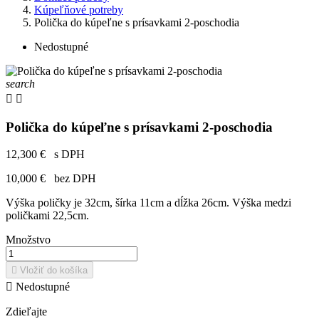
Kúpeľňové potreby
Polička do kúpeľne s prísavkami 2-poschodia
Nedostupné
search


Polička do kúpeľne s prísavkami 2-poschodia
12,300 €
s DPH
10,000 €
bez DPH
Výška poličky je 32cm, šírka 11cm a dĺžka 26cm. Výška medzi
poličkami 22,5cm.
Množstvo

Vložiť do košíka

Nedostupné
Zdieľajte