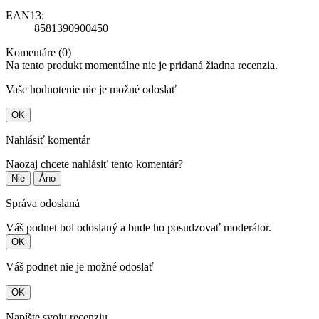
EAN13:
8581390900450
Komentáre (0)
Na tento produkt momentálne nie je pridaná žiadna recenzia.
Vaše hodnotenie nie je možné odoslať
OK
Nahlásiť komentár
Naozaj chcete nahlásiť tento komentár?
Nie
Áno
Správa odoslaná
Váš podnet bol odoslaný a bude ho posudzovať moderátor.
OK
Váš podnet nie je možné odoslať
OK
Napíšte svoju recenziu