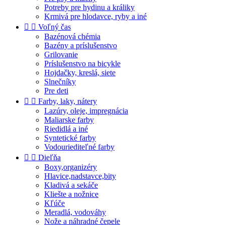
Potreby pre hydinu a králiky
Krmivá pre hlodavce, ryby a iné


Voľný čas
Bazénová chémia
Bazény a príslušenstvo
Grilovanie
Príslušenstvo na bicykle
Hojdačky, kreslá, siete
Slnečníky
Pre deti


Farby, laky, nátery
Lazúry, oleje, impregnácia
Maliarske farby
Riedidlá a iné
Syntetické farby
Vodouriediteľné farby


Dieľňa
Boxy,organizéry
Hlavice,nadstavce,bity
Kladivá a sekáče
Kliešte a nožnice
Kľúče
Meradlá, vodováhy
Nože a náhradné čepele