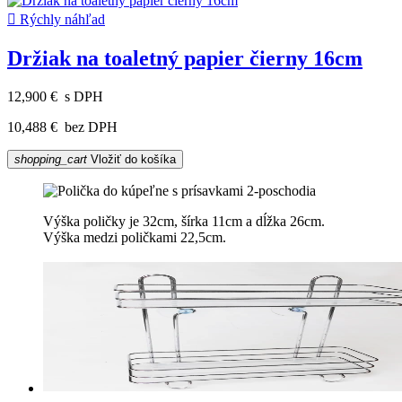

Rýchly náhľad
Držiak na toaletný papier čierny 16cm
12,900 €
s DPH
10,488 €
bez DPH
shopping_cart
Vložiť do košíka
Výška poličky je 32cm, šírka 11cm a dĺžka 26cm.
Výška medzi poličkami 22,5cm.