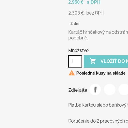
2,950 €
s DPH
2,398 €
bez DPH
2 dni
Kartáč hrnčekový na odstráne
podobné.
Množstvo

VLOŽIŤ DO 

Posledné kusy na sklade
Zdieľajte
Platba kartou alebo bankov
Doručenie do 2 pracovných d