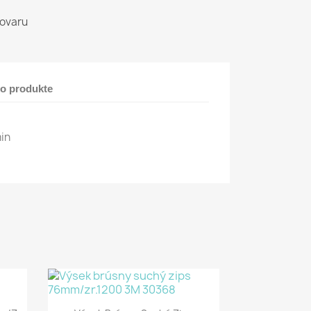
tovaru
 o produkte
min
Rýchly náhľad