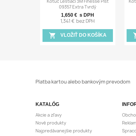

Kotúč Leštiaci 3M Finesse Plsť
Kot
09357 Extra Tvrdý
1,650 €
s DPH
1,341 €
bez DPH
shopping_cart
shopp
VLOŽIŤ DO KOŠÍKA
Platba kartou alebo bankovým prevodom
KATALÓG
INFO
Akcie a zľavy
Obcho
Nové produkty
Reklam
Najpredávanejšie produkty
Spraco