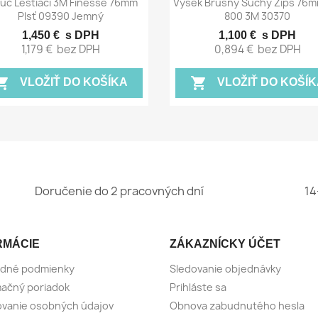


úč Leštiaci 3M Finesse 76mm
Výsek Brúsny Suchý Zips 76m
Plsť 09390 Jemný
800 3M 30370
1,450 €
s DPH
1,100 €
s DPH
1,179 €
bez DPH
0,894 €
bez DPH
ing_cart
shopping_cart
VLOŽIŤ DO KOŠÍKA
VLOŽIŤ DO KOŠÍK
Doručenie do 2 pracovných dní
14
RMÁCIE
ZÁKAZNÍCKY ÚČET
dné podmienky
Sledovanie objednávky
ačný poriadok
Prihláste sa
vanie osobných údajov
Obnova zabudnutého hesla