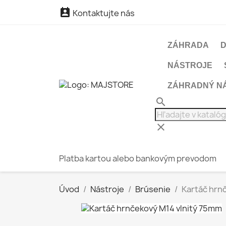

Kontaktujte nás
ZÁHRADA
NÁSTROJE
ZÁHRADNÝ N
search
clear
Platba kartou alebo bankovým prevodom
Úvod
Nástroje
Brúsenie
Kartáč hrn