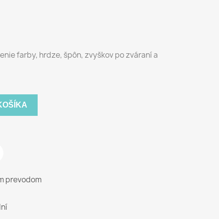
nie farby, hrdze, špôn, zvyškov po zváraní a
KOŠÍKA
ým prevodom
ní