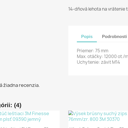
14-dňová lehota na vrátenie 
Popis
Podrobnosti
Priemer: 75 mm
Max. otáčky: 12000 ot./
Uchytenie: závit M14
á žiadna recenzia.
rii: (4)
Rýchly náhľad
Rýchly náhľad