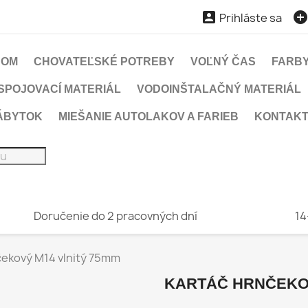

Prihláste sa
DOM
CHOVATEĽSKÉ POTREBY
VOĽNÝ ČAS
FARBY
SPOJOVACÍ MATERIÁL
VODOINŠTALAČNÝ MATERIÁL
ÁBYTOK
MIEŠANIE AUTOLAKOV A FARIEB
KONTAK
Doručenie do 2 pracovných dní
14
čekový M14 vlnitý 75mm
KARTÁČ HRNČEKOV