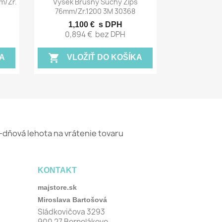

m/zr.
Výsek Brúsny Suchý Zips
76mm/zr.1200 3M 30368
1,100 €
s DPH
0,894 €
bez DPH
shopping_cart
A
VLOŽIŤ DO KOŠÍKA
-dňová lehota na vrátenie tovaru
KONTAKT
majstore.sk
Miroslava Bartošová
Sládkovičova 3293
900 27 Bernolákovo