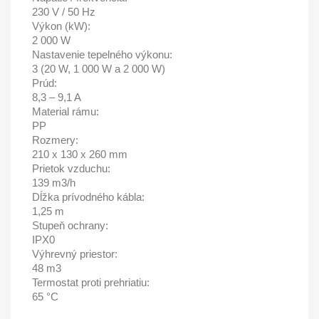
230 V / 50 Hz
Výkon (kW):
2 000 W
Nastavenie tepelného výkonu:
3 (20 W, 1 000 W a 2 000 W)
Prúd:
8,3 – 9,1 A
Material rámu:
PP
Rozmery:
210 x 130 x 260 mm
Prietok vzduchu:
139 m3/h
Dĺžka prívodného kábla:
1,25 m
Stupeň ochrany:
IPX0
Výhrevný priestor:
48 m3
Termostat proti prehriatiu:
65 °C