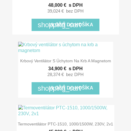
48,000 €
s DPH
39,024 €
bez DPH
shopping_cart
VLOŽIŤ DO KOŠÍKA
Krbový Ventilátor S Úchytom Na Krb A Magnetom
34,900 €
s DPH
28,374 €
bez DPH
shopping_cart
VLOŽIŤ DO KOŠÍKA
Termoventilátor PTC-1510, 1000/1500W, 230V, 2v1