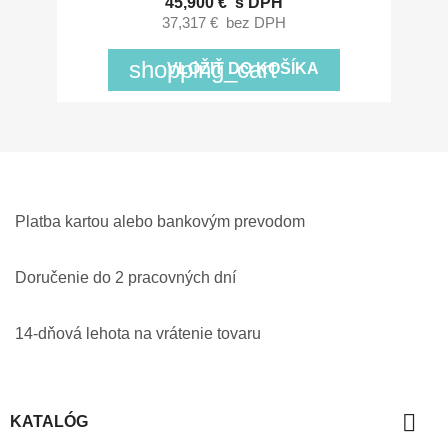
45,900 €
s DPH
37,317 €
bez DPH
shopping_cart
VLOŽIŤ DO KOŠÍKA
Platba kartou alebo bankovým prevodom
Doručenie do 2 pracovných dní
14-dňová lehota na vrátenie tovaru

KATALÓG