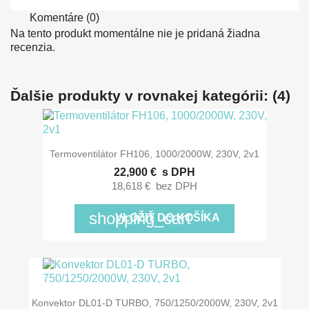
Komentáre (0)
Na tento produkt momentálne nie je pridaná žiadna
recenzia.
Ďalšie produkty v rovnakej kategórii: (4)
Termoventilátor FH106, 1000/2000W, 230V, 2v1
22,900 €
s DPH
18,618 €
bez DPH
shopping_cart
VLOŽIŤ DO KOŠÍKA
Konvektor DL01-D TURBO, 750/1250/2000W, 230V, 2v1