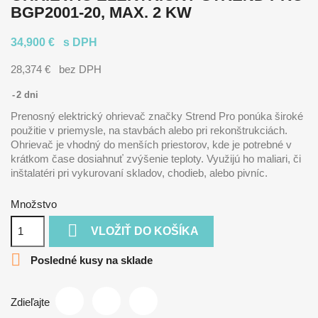
BGP2001-20, MAX. 2 KW
34,900 €
s DPH
28,374 €
bez DPH
2 dni
Prenosný elektrický ohrievač značky Strend Pro ponúka široké
použitie v priemysle, na stavbách alebo pri rekonštrukciách.
Ohrievač je vhodný do menších priestorov, kde je potrebné v
krátkom čase dosiahnuť zvýšenie teploty. Využijú ho maliari, či
inštalatéri pri vykurovaní skladov, chodieb, alebo pivníc.
Množstvo

VLOŽIŤ DO KOŠÍKA

Posledné kusy na sklade
Zdieľajte