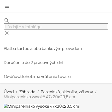

search
clear
Platba kartou alebo bankovým prevodom
Doručenie do 2 pracovných dní
14-dňová lehota na vrátenie tovaru
Úvod
Záhrada
Pareniská, skleníky, záhony
Miniparenisko vysoké 47x20x20,5 cm