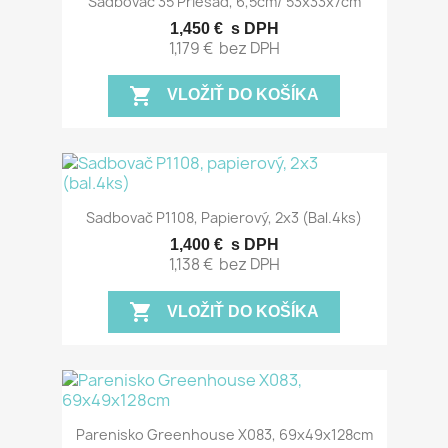
Sadbovač 35 Priesad, 6,5cm/ 53x33x7cm
1,450 €
s DPH
1,179 €
bez DPH
shopping_cart
VLOŽIŤ DO KOŠÍKA
Sadbovač P1108, Papierový, 2x3 (bal.4ks)
1,400 €
s DPH
1,138 €
bez DPH
shopping_cart
VLOŽIŤ DO KOŠÍKA
Parenisko Greenhouse X083, 69x49x128cm