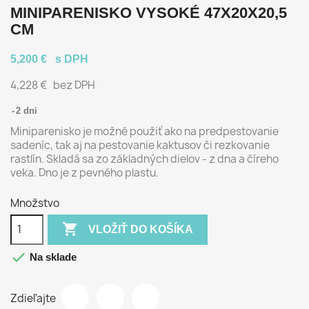
MINIPARENISKO VYSOKÉ 47X20X20,5
CM
5,200 €
s DPH
4,228 €
bez DPH
2 dni
Miniparenisko je možné použiť ako na predpestovanie
sadeníc, tak aj na pestovanie kaktusov či rezkovanie
rastlín. Skladá sa zo základných dielov - z dna a číreho
veka. Dno je z pevného plastu.
Množstvo

VLOŽIŤ DO KOŠÍKA

Na sklade
Zdieľajte