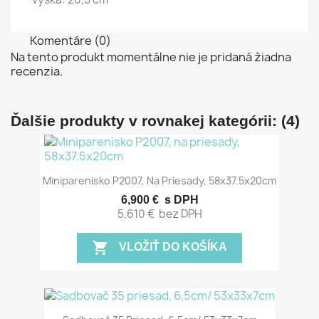
Komentáre (0)
Na tento produkt momentálne nie je pridaná žiadna
recenzia.
Ďalšie produkty v rovnakej kategórii: (4)
Miniparenisko P2007, Na Priesady, 58x37.5x20cm
6,900 €
s DPH
5,610 €
bez DPH
shopping_cart
VLOŽIŤ DO KOŠÍKA