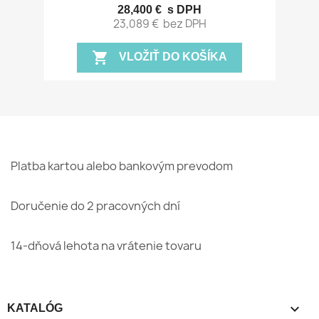
28,400 €
s DPH
23,089 €
bez DPH
shopping_cart
VLOŽIŤ DO KOŠÍKA
Platba kartou alebo bankovým prevodom
Doručenie do 2 pracovných dní
14-dňová lehota na vrátenie tovaru

KATALÓG