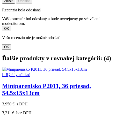
Zrušiť
Odoslať
Recenzia bola odoslaná
Váš komentár bol odoslaný a bude uverejnený po schválení
moderátorom.
OK
Vašu recenziu nie je možné odoslať
OK
Ďalšie produkty v rovnakej kategórii: (4)

Rýchly náhľad
Miniparenisko P2011, 36 priesad,
54.5x15x13cm
3,950 €
s DPH
3,211 €
bez DPH