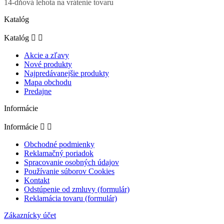
14-dňová lehota na vrátenie tovaru
Katalóg
Katalóg


Akcie a zľavy
Nové produkty
Najpredávanejšie produkty
Mapa obchodu
Predajne
Informácie
Informácie


Obchodné podmienky
Reklamačný poriadok
Spracovanie osobných údajov
Používanie súborov Cookies
Kontakt
Odstúpenie od zmluvy (formulár)
Reklamácia tovaru (formulár)
Zákaznícky účet