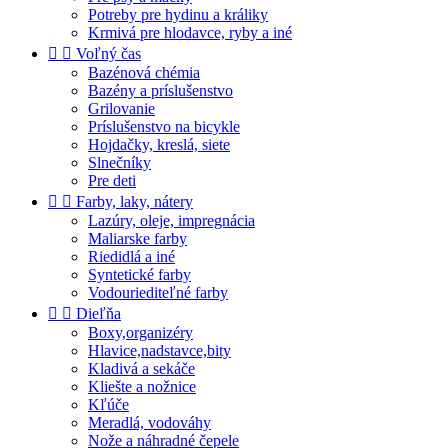
Potreby pre hydinu a králiky
Krmivá pre hlodavce, ryby a iné


Voľný čas
Bazénová chémia
Bazény a príslušenstvo
Grilovanie
Príslušenstvo na bicykle
Hojdačky, kreslá, siete
Slnečníky
Pre deti


Farby, laky, nátery
Lazúry, oleje, impregnácia
Maliarske farby
Riedidlá a iné
Syntetické farby
Vodouriediteľné farby


Dieľňa
Boxy,organizéry
Hlavice,nadstavce,bity
Kladivá a sekáče
Kliešte a nožnice
Kľúče
Meradlá, vodováhy
Nože a náhradné čepele