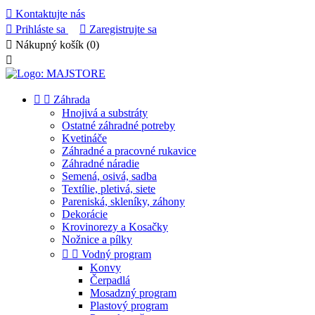

Kontaktujte nás

Prihláste sa

Zaregistrujte sa

Nákupný košík
(0)



Záhrada
Hnojivá a substráty
Ostatné záhradné potreby
Kvetináče
Záhradné a pracovné rukavice
Záhradné náradie
Semená, osivá, sadba
Textílie, pletivá, siete
Pareniská, skleníky, záhony
Dekorácie
Krovinorezy a Kosačky
Nožnice a pílky


Vodný program
Konvy
Čerpadlá
Mosadzný program
Plastový program