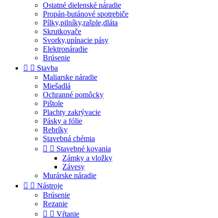
Ostatné dielenské náradie
Propán-butánové spotrebiče
Pílky,pilníky,rašple,dláta
Skrutkovače
Svorky,upínacie pásy
Elektronáradie
Brúsenie


Stavba
Maliarske náradie
Miešadlá
Ochranné pomôcky
Pištole
Plachty zakrývacie
Pásky a fólie
Rebríky
Stavebná chémia


Stavebné kovania
Zámky a vložky
Závesy
Murárske náradie


Nástroje
Brúsenie
Rezanie


Vŕtanie