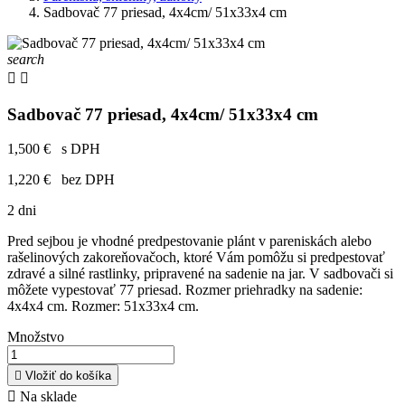
Sadbovač 77 priesad, 4x4cm/ 51x33x4 cm
search


Sadbovač 77 priesad, 4x4cm/ 51x33x4 cm
1,500 €
s DPH
1,220 €
bez DPH
2 dni
Pred sejbou je vhodné predpestovanie plánt v pareniskách alebo
rašelinových zakoreňovačoch, ktoré Vám pomôžu si predpestovať
zdravé a silné rastlinky, pripravené na sadenie na jar. V sadbovači si
môžete vypestovať 77 priesad. Rozmer priehradky na sadenie:
4x4x4 cm. Rozmer: 51x33x4 cm.
Množstvo

Vložiť do košíka

Na sklade