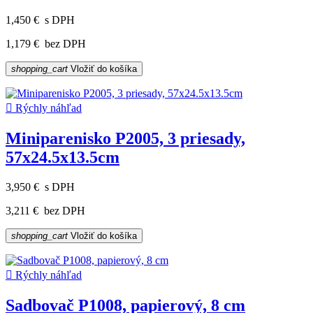
1,450 €
s DPH
1,179 €
bez DPH
shopping_cart
Vložiť do košíka

Rýchly náhľad
Miniparenisko P2005, 3 priesady,
57x24.5x13.5cm
3,950 €
s DPH
3,211 €
bez DPH
shopping_cart
Vložiť do košíka

Rýchly náhľad
Sadbovač P1008, papierový, 8 cm