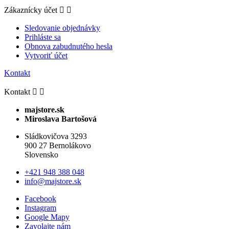
Zákaznícky účet


Sledovanie objednávky
Prihláste sa
Obnova zabudnutého hesla
Vytvoriť účet
Kontakt
Kontakt


majstore.sk
Miroslava Bartošová
Sládkovičova 3293
900 27 Bernolákovo
Slovensko
+421 948 388 048
info@majstore.sk
Facebook
Instagram
Google Mapy
Zavolajte nám