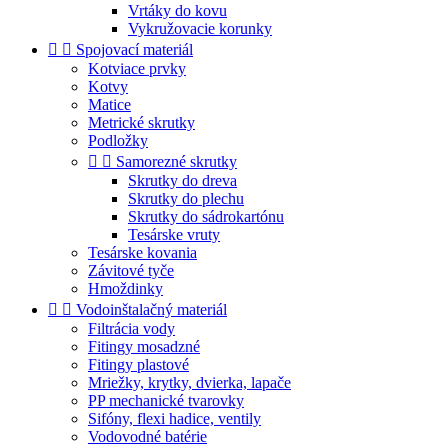
Vrtáky do kovu
Vykružovacie korunky


Spojovací materiál
Kotviace prvky
Kotvy
Matice
Metrické skrutky
Podložky


Samorezné skrutky
Skrutky do dreva
Skrutky do plechu
Skrutky do sádrokartónu
Tesárske vruty
Tesárske kovania
Závitové tyče
Hmoždinky


Vodoinštalačný materiál
Filtrácia vody
Fitingy mosadzné
Fitingy plastové
Mriežky, krytky, dvierka, lapače
PP mechanické tvarovky
Sifóny, flexi hadice, ventily
Vodovodné batérie