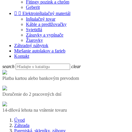
Fitingy pozink a chróm
Geberit


Elektroinštalačný materiál
Inštalačný tovar
Káble a predlžovačky
Svietidlá
Zásuvky a vypínače
Žiarovky
Záhradný nábytok
Miešanie autolakov a farieb
Kontakt
search
clear
Platba kartou alebo bankovým prevodom
Doručenie do 2 pracovných dní
14-dňová lehota na vrátenie tovaru
Úvod
Záhrada
Pareniská, skleníky, záhony