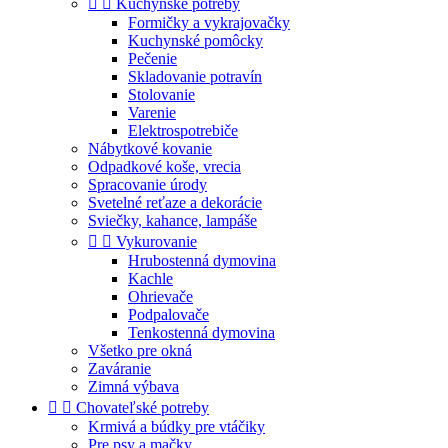


Kuchynské potreby
Formičky a vykrajovačky
Kuchynské pomôcky
Pečenie
Skladovanie potravín
Stolovanie
Varenie
Elektrospotrebiče
Nábytkové kovanie
Odpadkové koše, vrecia
Spracovanie úrody
Svetelné reťaze a dekorácie
Sviečky, kahance, lampáše


Vykurovanie
Hrubostenná dymovina
Kachle
Ohrievače
Podpalovače
Tenkostenná dymovina
Všetko pre okná
Zaváranie
Zimná výbava


Chovateľské potreby
Krmivá a búdky pre vtáčiky
Pre psy a mačky