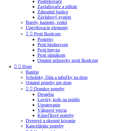
Postrekovače
Zavlažovače a pištole
Záhradné hadice
Závlahový systém
Barely, kanistre, vedrá
Upevňovacie elementy


Proti škodcom
Postreky
Proti hlodavcom
Proti hmyzu
Proti slimákom
Ostatné prípravky proti škodcom


Dom
Batérie
Schránky, čísla a tabuľky na dom
Ostatné potreby pre dom


Domáce potreby
Drogéria
Lavóry, koše na prádlo
Upratovanie
Vákuové vrecia
Kúpeľňové potreby
Dverové a okenné kovanie
Kancelárske potreby