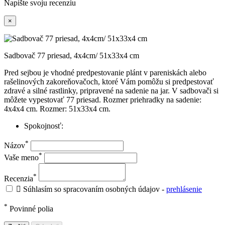
Napíšte svoju recenziu
×
Sadbovač 77 priesad, 4x4cm/ 51x33x4 cm
Pred sejbou je vhodné predpestovanie plánt v pareniskách alebo
rašelinových zakoreňovačoch, ktoré Vám pomôžu si predpestovať
zdravé a silné rastlinky, pripravené na sadenie na jar. V sadbovači si
môžete vypestovať 77 priesad. Rozmer priehradky na sadenie:
4x4x4 cm. Rozmer: 51x33x4 cm.
Spokojnosť:
*
Názov
*
Vaše meno
*
Recenzia

Súhlasím so spracovaním osobných údajov -
prehlásenie
*
Povinné polia