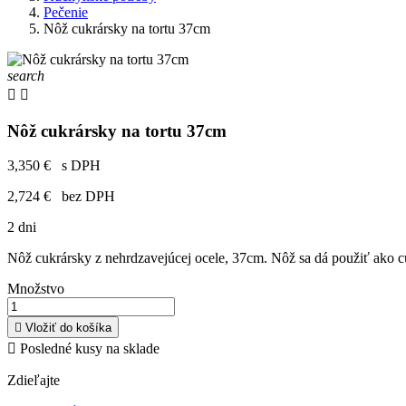
Pečenie
Nôž cukrársky na tortu 37cm
search


Nôž cukrársky na tortu 37cm
3,350 €
s DPH
2,724 €
bez DPH
2 dni
Nôž cukrársky z nehrdzavejúcej ocele, 37cm. Nôž sa dá použiť ako cu
Množstvo

Vložiť do košíka

Posledné kusy na sklade
Zdieľajte