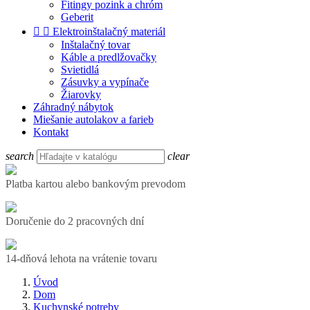
Fitingy pozink a chróm
Geberit


Elektroinštalačný materiál
Inštalačný tovar
Káble a predlžovačky
Svietidlá
Zásuvky a vypínače
Žiarovky
Záhradný nábytok
Miešanie autolakov a farieb
Kontakt
search
clear
Platba kartou alebo bankovým prevodom
Doručenie do 2 pracovných dní
14-dňová lehota na vrátenie tovaru
Úvod
Dom
Kuchynské potreby