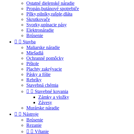
Ostatné dielenské náradie
Propán-butánové spotrebiče
Pílky,pilníky,rašple,dláta
Skrutkovače
Svorky,upínacie pásy
Elektronáradie
Brúsenie


Stavba
Maliarske náradie
Miešadlá
Ochranné pomôcky
Pištole
Plachty zakrývacie
Pásky a fólie
Rebríky
Stavebná chémia


Stavebné kovania
Zámky a vložky
Závesy
Murárske náradie


Nástroje
Brúsenie
Rezanie


Vŕtanie