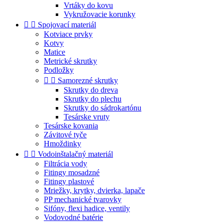
Vrtáky do kovu
Vykružovacie korunky


Spojovací materiál
Kotviace prvky
Kotvy
Matice
Metrické skrutky
Podložky


Samorezné skrutky
Skrutky do dreva
Skrutky do plechu
Skrutky do sádrokartónu
Tesárske vruty
Tesárske kovania
Závitové tyče
Hmoždinky


Vodoinštalačný materiál
Filtrácia vody
Fitingy mosadzné
Fitingy plastové
Mriežky, krytky, dvierka, lapače
PP mechanické tvarovky
Sifóny, flexi hadice, ventily
Vodovodné batérie