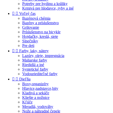
Potreby pre hydinu a králiky
Krmivá pre hlodavce, ryby a iné


Voľný čas
Bazénová chémia
Bazény a príslušenstvo
Grilovanie
Príslušenstvo na bicykle
Hojdačky, kreslá, siete
Slnečníky
Pre deti


Farby, laky, nátery
Lazúry, oleje, impregnácia
Maliarske farby
Riedidlá a iné
Syntetické farby
Vodouriediteľné farby


Dieľňa
Boxy,organizéry
Hlavice,nadstavce,bity
Kladivá a sekáče
Kliešte a nožnice
Kľúče
Meradlá, vodováhy
Nože a náhradné čepele