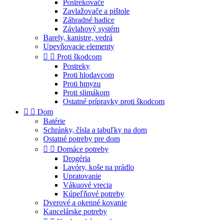
Postrekovače
Zavlažovače a pištole
Záhradné hadice
Závlahový systém
Barely, kanistre, vedrá
Upevňovacie elementy


Proti škodcom
Postreky
Proti hlodavcom
Proti hmyzu
Proti slimákom
Ostatné prípravky proti škodcom


Dom
Batérie
Schránky, čísla a tabuľky na dom
Ostatné potreby pre dom


Domáce potreby
Drogéria
Lavóry, koše na prádlo
Upratovanie
Vákuové vrecia
Kúpeľňové potreby
Dverové a okenné kovanie
Kancelárske potreby