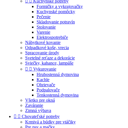


Kuchynské potreby
Formičky a vykrajovačky
Kuchynské pomôcky
Pečenie
Skladovanie potravín
Stolovanie
Varenie
Elektrospotrebiče
Nábytkové kovanie
Odpadkové koše, vrecia
Spracovanie úrody
Svetelné reťaze a dekorácie
Sviečky, kahance, lampáše


Vykurovanie
Hrubostenná dymovina
Kachle
Ohrievače
Podpalovače
Tenkostenná dymovina
Všetko pre okná
Zaváranie
Zimná výbava


Chovateľské potreby
Krmivá a búdky pre vtáčiky
Pre psy a mačky