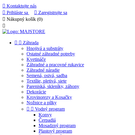

Kontaktujte nás

Prihláste sa

Zaregistrujte sa

Nákupný košík
(0)



Záhrada
Hnojivá a substráty
Ostatné záhradné potreby
Kvetináče
Záhradné a pracovné rukavice
Záhradné náradie
Semená, osivá, sadba
Textílie, pletivá, siete
Pareniská, skleníky, záhony
Dekorácie
Krovinorezy a Kosačky
Nožnice a pílky


Vodný program
Konvy
Čerpadlá
Mosadzný program
Plastový program