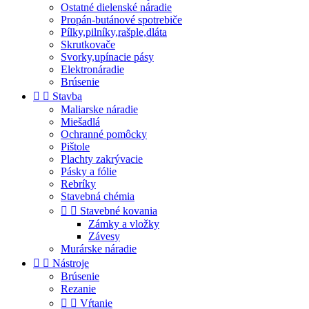
Ostatné dielenské náradie
Propán-butánové spotrebiče
Pílky,pilníky,rašple,dláta
Skrutkovače
Svorky,upínacie pásy
Elektronáradie
Brúsenie


Stavba
Maliarske náradie
Miešadlá
Ochranné pomôcky
Pištole
Plachty zakrývacie
Pásky a fólie
Rebríky
Stavebná chémia


Stavebné kovania
Zámky a vložky
Závesy
Murárske náradie


Nástroje
Brúsenie
Rezanie


Vŕtanie