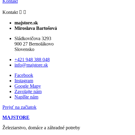
Kontakt
Kontakt


majstore.sk
Miroslava Bartošová
Sládkovičova 3293
900 27 Bernolákovo
Slovensko
+421 948 388 048
info@majstore.sk
Facebook
Instagram
Google Mapy
Zavolajte nám
Napíšte nám
Prejsť na začiatok
MAJSTORE
Železiarstvo, domáce a záhradné potreby