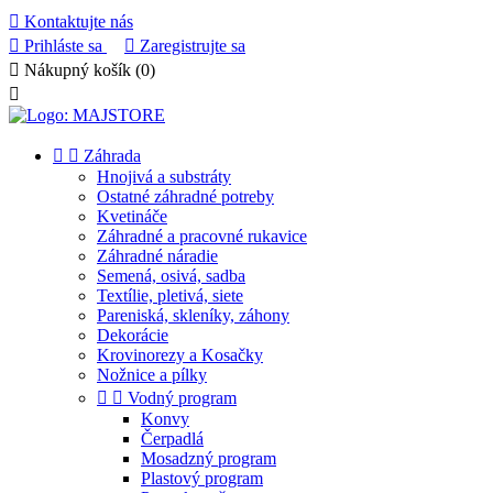

Kontaktujte nás

Prihláste sa

Zaregistrujte sa

Nákupný košík
(0)



Záhrada
Hnojivá a substráty
Ostatné záhradné potreby
Kvetináče
Záhradné a pracovné rukavice
Záhradné náradie
Semená, osivá, sadba
Textílie, pletivá, siete
Pareniská, skleníky, záhony
Dekorácie
Krovinorezy a Kosačky
Nožnice a pílky


Vodný program
Konvy
Čerpadlá
Mosadzný program
Plastový program