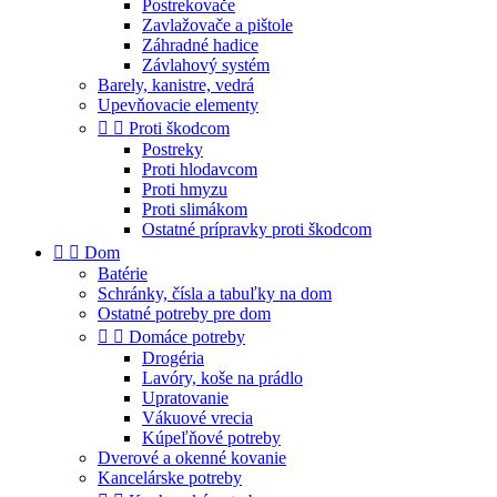
Postrekovače
Zavlažovače a pištole
Záhradné hadice
Závlahový systém
Barely, kanistre, vedrá
Upevňovacie elementy


Proti škodcom
Postreky
Proti hlodavcom
Proti hmyzu
Proti slimákom
Ostatné prípravky proti škodcom


Dom
Batérie
Schránky, čísla a tabuľky na dom
Ostatné potreby pre dom


Domáce potreby
Drogéria
Lavóry, koše na prádlo
Upratovanie
Vákuové vrecia
Kúpeľňové potreby
Dverové a okenné kovanie
Kancelárske potreby