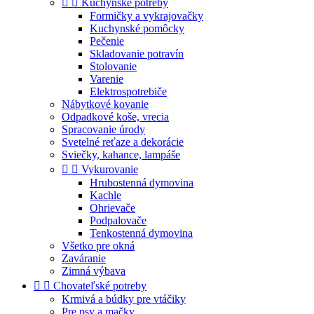


Kuchynské potreby
Formičky a vykrajovačky
Kuchynské pomôcky
Pečenie
Skladovanie potravín
Stolovanie
Varenie
Elektrospotrebiče
Nábytkové kovanie
Odpadkové koše, vrecia
Spracovanie úrody
Svetelné reťaze a dekorácie
Sviečky, kahance, lampáše


Vykurovanie
Hrubostenná dymovina
Kachle
Ohrievače
Podpalovače
Tenkostenná dymovina
Všetko pre okná
Zaváranie
Zimná výbava


Chovateľské potreby
Krmivá a búdky pre vtáčiky
Pre psy a mačky