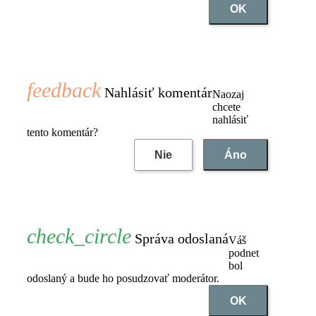
OK
Nahlásiť komentár
Naozaj
chcete
nahlásiť
tento komentár?
Nie
Áno
Správa odoslaná
Váš
podnet
bol
odoslaný a bude ho posudzovať moderátor.
OK