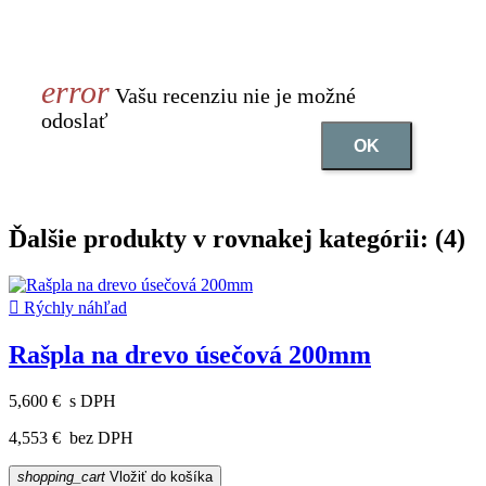
Vašu recenziu nie je možné
odoslať
OK
Ďalšie produkty v rovnakej kategórii: (4)

Rýchly náhľad
Rašpla na drevo úsečová 200mm
5,600 €
s DPH
4,553 €
bez DPH
shopping_cart
Vložiť do košíka