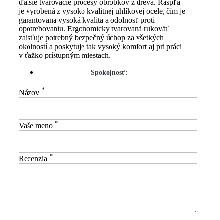
ďalšie tvarovacie procesy obrobkov z dreva. Rašpľa
je vyrobená z vysoko kvalitnej uhlíkovej ocele, čím je
garantovaná vysoká kvalita a odolnosť proti
opotrebovaniu. Ergonomicky tvarovaná rukoväť
zaisťuje potrebný bezpečný úchop za všetkých
okolností a poskytuje tak vysoký komfort aj pri práci
v ťažko prístupným miestach.
Spokojnosť:
*
Názov
*
Vaše meno
*
Recenzia