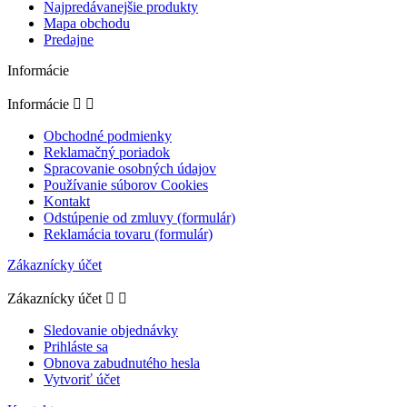
Najpredávanejšie produkty
Mapa obchodu
Predajne
Informácie
Informácie


Obchodné podmienky
Reklamačný poriadok
Spracovanie osobných údajov
Používanie súborov Cookies
Kontakt
Odstúpenie od zmluvy (formulár)
Reklamácia tovaru (formulár)
Zákaznícky účet
Zákaznícky účet


Sledovanie objednávky
Prihláste sa
Obnova zabudnutého hesla
Vytvoriť účet