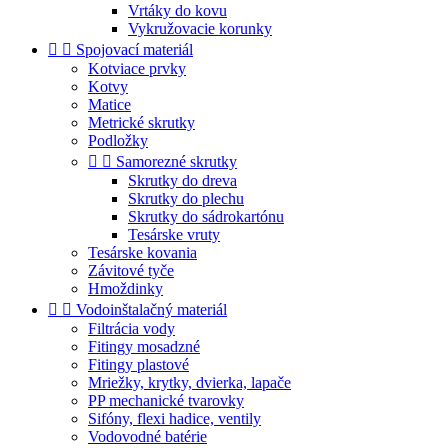
Vrtáky do kovu
Vykružovacie korunky


Spojovací materiál
Kotviace prvky
Kotvy
Matice
Metrické skrutky
Podložky


Samorezné skrutky
Skrutky do dreva
Skrutky do plechu
Skrutky do sádrokartónu
Tesárske vruty
Tesárske kovania
Závitové tyče
Hmoždinky


Vodoinštalačný materiál
Filtrácia vody
Fitingy mosadzné
Fitingy plastové
Mriežky, krytky, dvierka, lapače
PP mechanické tvarovky
Sifóny, flexi hadice, ventily
Vodovodné batérie