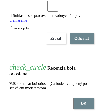

Súhlasím so spracovaním osobných údajov -
prehlásenie
*
Povinné polia
Zrušiť
Odoslať
Recenzia bola
odoslaná
Váš komentár bol odoslaný a bude uverejnený po
schválení moderátorom.
OK