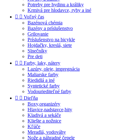
Potreby pre hydinu a králiky
Krmivá pre hlodavce, ryby a iné


Voľný čas
Bazénová chémia
Bazény a príslušenstvo
Grilovanie
Príslušenstvo na bicykle
Hojdačky, kreslá, siete
Slnečníky
Pre deti


Farby, laky, nátery
Lazúry, oleje, impregnácia
Maliarske farby
Riedidlá a iné
Syntetické farby
Vodouriediteľné farby


Dieľňa
Boxy,organizéry
Hlavice,nadstavce,bity
Kladivá a sekáče
Kliešte a nožnice
Kľúče
Meradlá, vodováhy
Nože a náhradné čepele