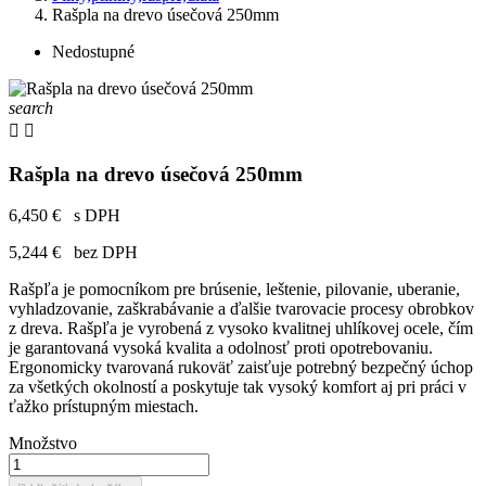
Rašpla na drevo úsečová 250mm
Nedostupné
search


Rašpla na drevo úsečová 250mm
6,450 €
s DPH
5,244 €
bez DPH
Rašpľa je pomocníkom pre brúsenie, leštenie, pilovanie, uberanie,
vyhladzovanie, zaškrabávanie a ďalšie tvarovacie procesy obrobkov
z dreva. Rašpľa je vyrobená z vysoko kvalitnej uhlíkovej ocele, čím
je garantovaná vysoká kvalita a odolnosť proti opotrebovaniu.
Ergonomicky tvarovaná rukoväť zaisťuje potrebný bezpečný úchop
za všetkých okolností a poskytuje tak vysoký komfort aj pri práci v
ťažko prístupným miestach.
Množstvo