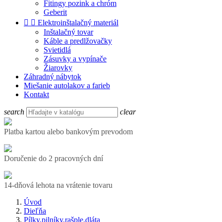
Fitingy pozink a chróm
Geberit


Elektroinštalačný materiál
Inštalačný tovar
Káble a predlžovačky
Svietidlá
Zásuvky a vypínače
Žiarovky
Záhradný nábytok
Miešanie autolakov a farieb
Kontakt
search
clear
Platba kartou alebo bankovým prevodom
Doručenie do 2 pracovných dní
14-dňová lehota na vrátenie tovaru
Úvod
Dieľňa
Pílky,pilníky,rašple,dláta