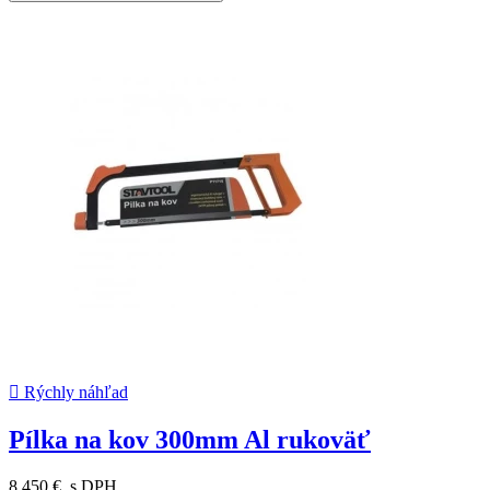

Rýchly náhľad
Pílka na kov 300mm Al rukoväť
8,450 €
s DPH