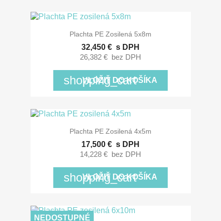
Plachta PE Zosilená 5x8m
32,450 €
s DPH
26,382 €
bez DPH
shopping_cart
VLOŽIŤ DO KOŠÍKA
Plachta PE Zosilená 4x5m
17,500 €
s DPH
14,228 €
bez DPH
shopping_cart
VLOŽIŤ DO KOŠÍKA
NEDOSTUPNÉ