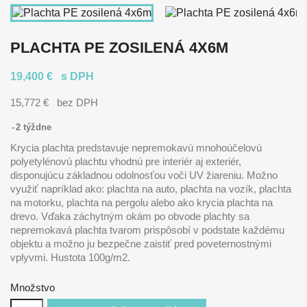
PLACHTA PE ZOSILENÁ 4X6M
19,400 €
s DPH
15,772 €
bez DPH
2 týždne
Krycia plachta predstavuje nepremokavú mnohoúčelovú
polyetylénovú plachtu vhodnú pre interiér aj exteriér,
disponujúcu základnou odolnosťou voči UV žiareniu. Možno
využiť napríklad ako: plachta na auto, plachta na vozík, plachta
na motorku, plachta na pergolu alebo ako krycia plachta na
drevo. Vďaka záchytným okám po obvode plachty sa
nepremokavá plachta tvarom prispôsobí v podstate každému
objektu a možno ju bezpečne zaistiť pred poveternostnými
vplyvmi. Hustota 100g/m2.
Množstvo