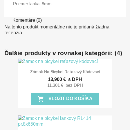
Priemer lanka: 8mm
Komentáre (0)
Na tento produkt momentálne nie je pridaná žiadna
recenzia.
Ďalšie produkty v rovnakej kategórii: (4)
Zámok Na Bicykel Reťazový Kódovací
13,900 €
s DPH
11,301 €
bez DPH
shopping_cart
VLOŽIŤ DO KOŠÍKA