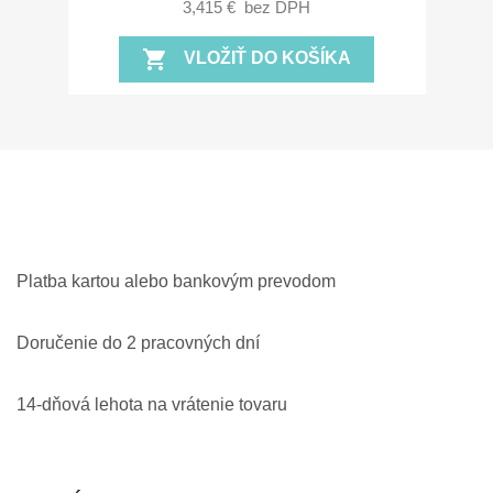
3,415 €
bez DPH
shopping_cart
VLOŽIŤ DO KOŠÍKA
Platba kartou alebo bankovým prevodom
Doručenie do 2 pracovných dní
14-dňová lehota na vrátenie tovaru