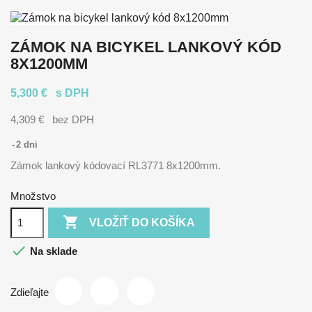
ZÁMOK NA BICYKEL LANKOVÝ KÓD
8X1200MM
5,300 €
s DPH
4,309 €
bez DPH
2 dni
Zámok lankový kódovací RL3771 8x1200mm.
Množstvo

VLOŽIŤ DO KOŠÍKA

Na sklade
Zdieľajte