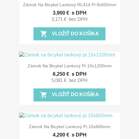
Zámok Na Bicykel Lankový RL414 Pr.8x650mm
3,900 €
s DPH
3,171 €
bez DPH
shopping_cart
VLOŽIŤ DO KOŠÍKA
Zámok Na Bicykel Lankový Pr.10x1200mm
6,250 €
s DPH
5,081 €
bez DPH
shopping_cart
VLOŽIŤ DO KOŠÍKA
Zámok Na Bicykel Lankový Pr.10x600mm
4,200 €
s DPH