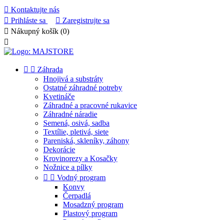

Kontaktujte nás

Prihláste sa

Zaregistrujte sa

Nákupný košík
(0)



Záhrada
Hnojivá a substráty
Ostatné záhradné potreby
Kvetináče
Záhradné a pracovné rukavice
Záhradné náradie
Semená, osivá, sadba
Textílie, pletivá, siete
Pareniská, skleníky, záhony
Dekorácie
Krovinorezy a Kosačky
Nožnice a pílky


Vodný program
Konvy
Čerpadlá
Mosadzný program
Plastový program