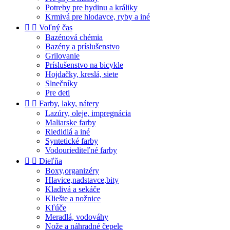
Potreby pre hydinu a králiky
Krmivá pre hlodavce, ryby a iné


Voľný čas
Bazénová chémia
Bazény a príslušenstvo
Grilovanie
Príslušenstvo na bicykle
Hojdačky, kreslá, siete
Slnečníky
Pre deti


Farby, laky, nátery
Lazúry, oleje, impregnácia
Maliarske farby
Riedidlá a iné
Syntetické farby
Vodouriediteľné farby


Dieľňa
Boxy,organizéry
Hlavice,nadstavce,bity
Kladivá a sekáče
Kliešte a nožnice
Kľúče
Meradlá, vodováhy
Nože a náhradné čepele