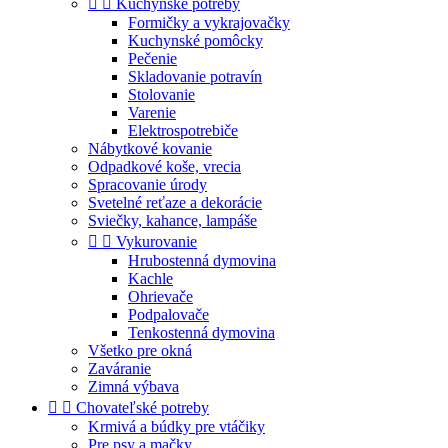


Kuchynské potreby
Formičky a vykrajovačky
Kuchynské pomôcky
Pečenie
Skladovanie potravín
Stolovanie
Varenie
Elektrospotrebiče
Nábytkové kovanie
Odpadkové koše, vrecia
Spracovanie úrody
Svetelné reťaze a dekorácie
Sviečky, kahance, lampáše


Vykurovanie
Hrubostenná dymovina
Kachle
Ohrievače
Podpalovače
Tenkostenná dymovina
Všetko pre okná
Zaváranie
Zimná výbava


Chovateľské potreby
Krmivá a búdky pre vtáčiky
Pre psy a mačky