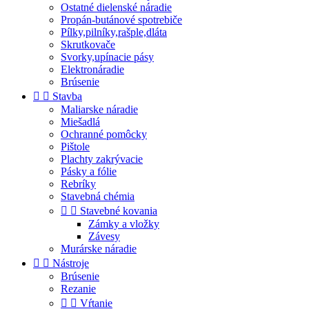
Ostatné dielenské náradie
Propán-butánové spotrebiče
Pílky,pilníky,rašple,dláta
Skrutkovače
Svorky,upínacie pásy
Elektronáradie
Brúsenie


Stavba
Maliarske náradie
Miešadlá
Ochranné pomôcky
Pištole
Plachty zakrývacie
Pásky a fólie
Rebríky
Stavebná chémia


Stavebné kovania
Zámky a vložky
Závesy
Murárske náradie


Nástroje
Brúsenie
Rezanie


Vŕtanie