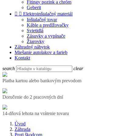
Fitingy pozink a chróm
Geberit


Elektroinštalačný materiál
Inštalačný tovar
Káble a predlžovačky
Svietidlá
Zásuvky a vypínače
Žiarovky
Záhradný nábytok
Miešanie autolakov a farieb
Kontakt
search
clear
Platba kartou alebo bankovým prevodom
Doručenie do 2 pracovných dní
14-dňová lehota na vrátenie tovaru
Úvod
Záhrada
Proti škodcom