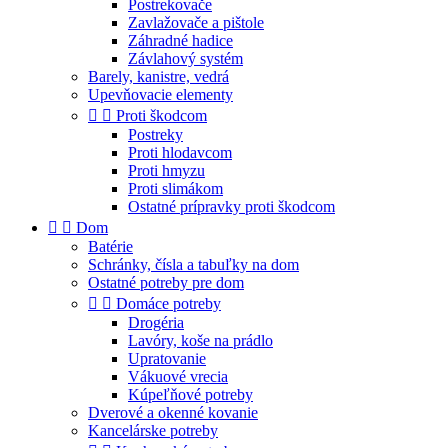
Postrekovače
Zavlažovače a pištole
Záhradné hadice
Závlahový systém
Barely, kanistre, vedrá
Upevňovacie elementy


Proti škodcom
Postreky
Proti hlodavcom
Proti hmyzu
Proti slimákom
Ostatné prípravky proti škodcom


Dom
Batérie
Schránky, čísla a tabuľky na dom
Ostatné potreby pre dom


Domáce potreby
Drogéria
Lavóry, koše na prádlo
Upratovanie
Vákuové vrecia
Kúpeľňové potreby
Dverové a okenné kovanie
Kancelárske potreby