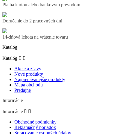
Platba kartou alebo bankovým prevodom
Doručenie do 2 pracovných dní
14-dňová lehota na vrátenie tovaru
Katalóg
Katalóg


Akcie a zľavy
Nové produkty
Najpredávanejšie produkty
Mapa obchodu
Predajne
Informácie
Informácie


Obchodné podmienky
Reklamačný poriadok
Spracovanie osobných údajov