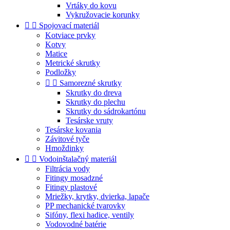
Vrtáky do kovu
Vykružovacie korunky


Spojovací materiál
Kotviace prvky
Kotvy
Matice
Metrické skrutky
Podložky


Samorezné skrutky
Skrutky do dreva
Skrutky do plechu
Skrutky do sádrokartónu
Tesárske vruty
Tesárske kovania
Závitové tyče
Hmoždinky


Vodoinštalačný materiál
Filtrácia vody
Fitingy mosadzné
Fitingy plastové
Mriežky, krytky, dvierka, lapače
PP mechanické tvarovky
Sifóny, flexi hadice, ventily
Vodovodné batérie