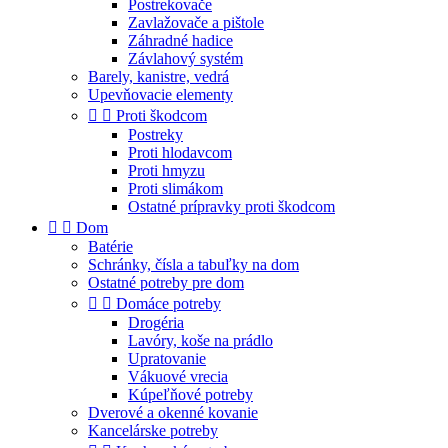
Postrekovače
Zavlažovače a pištole
Záhradné hadice
Závlahový systém
Barely, kanistre, vedrá
Upevňovacie elementy


Proti škodcom
Postreky
Proti hlodavcom
Proti hmyzu
Proti slimákom
Ostatné prípravky proti škodcom


Dom
Batérie
Schránky, čísla a tabuľky na dom
Ostatné potreby pre dom


Domáce potreby
Drogéria
Lavóry, koše na prádlo
Upratovanie
Vákuové vrecia
Kúpeľňové potreby
Dverové a okenné kovanie
Kancelárske potreby