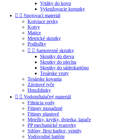
Vrtáky do kovu
Vykružovacie korunky


Spojovací materiál
Kotviace prvky
Kotvy
Matice
Metrické skrutky
Podložky


Samorezné skrutky
Skrutky do dreva
Skrutky do plechu
Skrutky do sádrokartónu
Tesárske vruty
Tesárske kovania
Závitové tyče
Hmoždinky


Vodoinštalačný materiál
Filtrácia vody
Fitingy mosadzné
Fitingy plastové
Mriežky, krytky, dvierka, lapače
PP mechanické tvarovky
Sifóny, flexi hadice, ventily
Vodovodné batérie