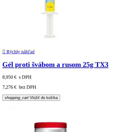

Rýchly náhľad
Gél proti švábom a rusom 25g TX3
8,950 €
s DPH
7,276 €
bez DPH
shopping_cart
Vložiť do košíka