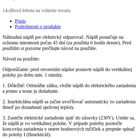
14-dňová lehota na vrátenie tovaru
Popis
Podrobnosti o produkte
Náhradná náplň pre elektrický odparovač. Náplň postačuje na
ochranu miestnosti počas 45 dní (za použitia 6 hodín denne). Pred
použitím si pozorne prečítajte návod na použitie.
Návod na použitie:
Odporúčanie: pred otvorením náplne postavte náplň do vertikálnej
polohy po dobu min. 1 minúty.
1. Dôležité: Odstráňte zátku, vložte náplň do elektrického zariadenia
a jemne a tesne ju dotiahnite.
2. Insekticídna náplň sa začne uvoľňovať automaticky zo zariadenia
ihneď po dosiahnutí správnej teploty.
3. Zastrčte elektrické zariadenie späť do zásuvky (230V). Uistite sa,
že náplň je vo vertikálnej polohe. V prípade potreby pootočte
koncovku zariadenia v smere hodinových ručičiek a prepnite spínač
do polohy I (IInsekticíd).