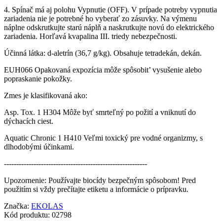
4. Spínač má aj polohu Vypnutie (OFF). V prípade potreby vypnutia
zariadenia nie je potrebné ho vyberať zo zásuvky. Na výmenu
náplne odskrutkujte starú náplň a naskrutkujte novú do elektrického
zariadenia. Horľavá kvapalina III. triedy nebezpečnosti.
Účinná látka: d-aletrín (36,7 g/kg). Obsahuje tetradekán, dekán.
EUH066 Opakovaná expozícia môže spôsobit’ vysušenie alebo
popraskanie pokožky.
Zmes je klasifikovaná ako:
Asp. Tox. 1 H304 Môže byť smrteľný po požití a vniknutí do
dýchacích ciest.
Aquatic Chronic 1 H410 Veľmi toxický pre vodné organizmy, s
dlhodobými účinkami.
----------------------------------------------------------
Upozornenie: Používajte biocídy bezpečným spôsobom! Pred
použitím si vždy prečítajte etiketu a informácie o prípravku.
Značka:
EKOLAS
Kód produktu:
02798