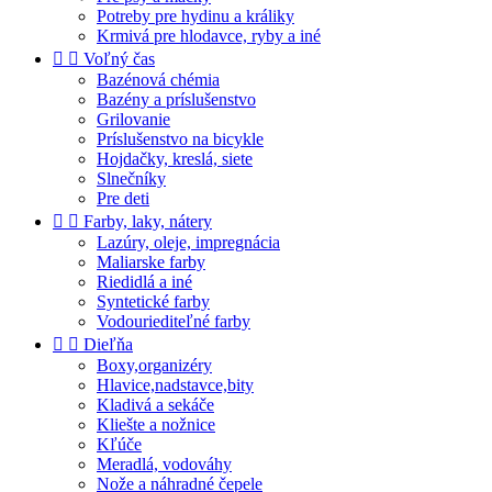
Potreby pre hydinu a králiky
Krmivá pre hlodavce, ryby a iné


Voľný čas
Bazénová chémia
Bazény a príslušenstvo
Grilovanie
Príslušenstvo na bicykle
Hojdačky, kreslá, siete
Slnečníky
Pre deti


Farby, laky, nátery
Lazúry, oleje, impregnácia
Maliarske farby
Riedidlá a iné
Syntetické farby
Vodouriediteľné farby


Dieľňa
Boxy,organizéry
Hlavice,nadstavce,bity
Kladivá a sekáče
Kliešte a nožnice
Kľúče
Meradlá, vodováhy
Nože a náhradné čepele