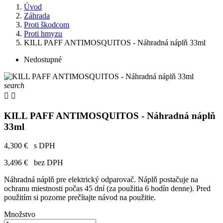
Úvod
Záhrada
Proti škodcom
Proti hmyzu
KILL PAFF ANTIMOSQUITOS - Náhradná náplň 33ml
Nedostupné
search


KILL PAFF ANTIMOSQUITOS - Náhradná náplň
33ml
4,300 €
s DPH
3,496 €
bez DPH
Náhradná náplň pre elektrický odparovač. Náplň postačuje na
ochranu miestnosti počas 45 dní (za použitia 6 hodín denne). Pred
použitím si pozorne prečítajte návod na použitie.
Množstvo