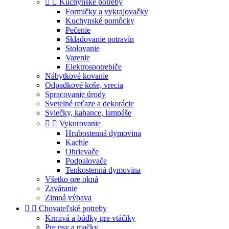


Kuchynské potreby
Formičky a vykrajovačky
Kuchynské pomôcky
Pečenie
Skladovanie potravín
Stolovanie
Varenie
Elektrospotrebiče
Nábytkové kovanie
Odpadkové koše, vrecia
Spracovanie úrody
Svetelné reťaze a dekorácie
Sviečky, kahance, lampáše


Vykurovanie
Hrubostenná dymovina
Kachle
Ohrievače
Podpalovače
Tenkostenná dymovina
Všetko pre okná
Zaváranie
Zimná výbava


Chovateľské potreby
Krmivá a búdky pre vtáčiky
Pre psy a mačky