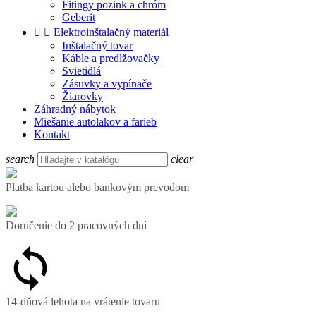
Fitingy pozink a chróm
Geberit


Elektroinštalačný materiál
Inštalačný tovar
Káble a predlžovačky
Svietidlá
Zásuvky a vypínače
Žiarovky
Záhradný nábytok
Miešanie autolakov a farieb
Kontakt
search
clear
Platba kartou alebo bankovým prevodom
Doručenie do 2 pracovných dní
14-dňová lehota na vrátenie tovaru