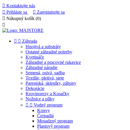

Kontaktujte nás

Prihláste sa

Zaregistrujte sa

Nákupný košík
(0)



Záhrada
Hnojivá a substráty
Ostatné záhradné potreby
Kvetináče
Záhradné a pracovné rukavice
Záhradné náradie
Semená, osivá, sadba
Textílie, pletivá, siete
Pareniská, skleníky, záhony
Dekorácie
Krovinorezy a Kosačky
Nožnice a pílky


Vodný program
Konvy
Čerpadlá
Mosadzný program
Plastový program