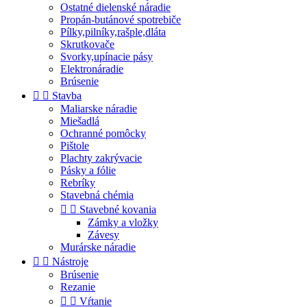
Ostatné dielenské náradie
Propán-butánové spotrebiče
Pílky,pilníky,rašple,dláta
Skrutkovače
Svorky,upínacie pásy
Elektronáradie
Brúsenie


Stavba
Maliarske náradie
Miešadlá
Ochranné pomôcky
Pištole
Plachty zakrývacie
Pásky a fólie
Rebríky
Stavebná chémia


Stavebné kovania
Zámky a vložky
Závesy
Murárske náradie


Nástroje
Brúsenie
Rezanie


Vŕtanie