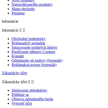
Nové produkty
Najpredávanejšie produkty
Mapa obchodu
Predajne
Informácie
Informácie


Obchodné podmienky
Reklamačný poriadok
Spracovanie osobných údajov
Používanie súborov Cookies
Kontakt
Odstúpenie od zmluvy (formulár)
Reklamácia tovaru (formulár)
Zákaznícky účet
Zákaznícky účet


Sledovanie objednávky
Prihláste sa
Obnova zabudnutého hesla
Vytvoriť účet