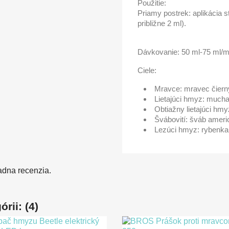
Použitie:
Priamy postrek: aplikácia 
približne 2 ml).
Dávkovanie: 50 ml-75 ml/
Ciele:
Mravce: mravec čiern
Lietajúci hmyz: much
Obtiažny lietajúci hm
Švábovití: šváb ameri
Lezúci hmyz: rybenka,
adna recenzia.
rii: (4)