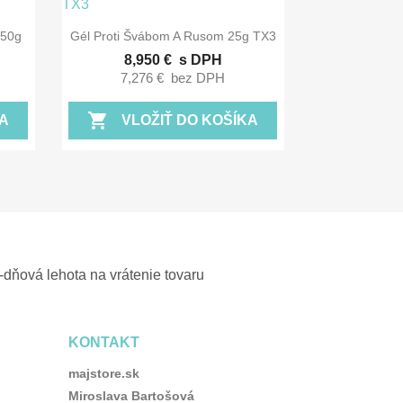

Rýchly náhľad
250g
Gél Proti Švábom A Rusom 25g TX3
8,950 €
s DPH
7,276 €
bez DPH
shopping_cart
A
VLOŽIŤ DO KOŠÍKA
-dňová lehota na vrátenie tovaru
KONTAKT
majstore.sk
Miroslava Bartošová