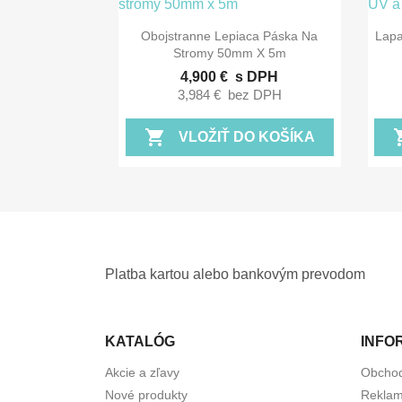

Rýchly náhľad
Obojstranne Lepiaca Páska Na
Lapa
Stromy 50mm X 5m
4,900 €
s DPH
3,984 €
bez DPH
shopping_cart
shopp
VLOŽIŤ DO KOŠÍKA
Platba kartou alebo bankovým prevodom
KATALÓG
INFO
Akcie a zľavy
Obcho
Nové produkty
Reklam