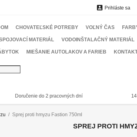

Prihláste sa
DOM
CHOVATEĽSKÉ POTREBY
VOĽNÝ ČAS
FARBY
SPOJOVACÍ MATERIÁL
VODOINŠTALAČNÝ MATERIÁL
ÁBYTOK
MIEŠANIE AUTOLAKOV A FARIEB
KONTAK
Doručenie do 2 pracovných dní
14
yzu
Sprej proti hmyzu Fastion 750ml
SPREJ PROTI HMYZ