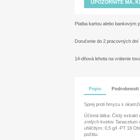
UPOZORNITE MA, 
Platba kartou alebo bankovým
Doručenie do 2 pracovných dní
14-dňová lehota na vrátenie tov
Popis
Podrobnosti
Sprej proti hmyzu s okamž
Účinná látka: Čistý extrakt
zrelých kvetov Tanacetum c
uhličitým: 0,5 g/l -PT 18 O
požitiu.