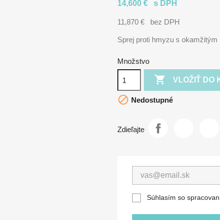
14,600 €
s DPH
11,870 €
bez DPH
Sprej proti hmyzu s okamžitým 
Množstvo

VLOŽIŤ DO 

Nedostupné
Zdieľajte
Súhlasím so spracovan