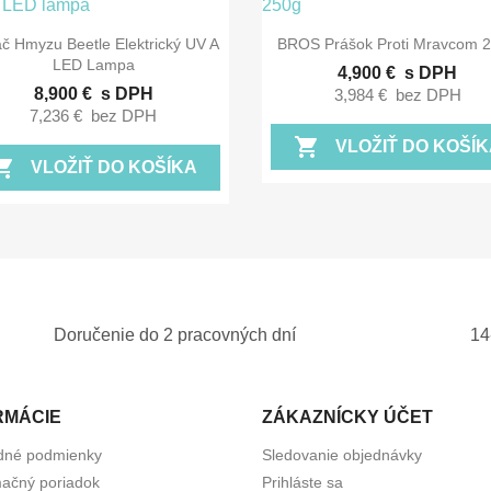


Rýchly náhľad
Rýchly náhľad
č Hmyzu Beetle Elektrický UV A
BROS Prášok Proti Mravcom 
LED Lampa
4,900 €
s DPH
8,900 €
s DPH
3,984 €
bez DPH
7,236 €
bez DPH
shopping_cart
VLOŽIŤ DO KOŠÍK
ing_cart
VLOŽIŤ DO KOŠÍKA
Doručenie do 2 pracovných dní
14
RMÁCIE
ZÁKAZNÍCKY ÚČET
dné podmienky
Sledovanie objednávky
ačný poriadok
Prihláste sa