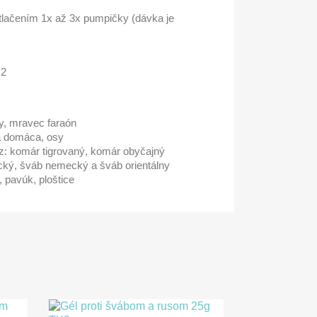
stlačením 1x až 3x pumpičky (dávka je
m2
y, mravec faraón
a domáca, osy
yz: komár tigrovaný, komár obyčajný
cký, šváb nemecký a šváb orientálny
 pavúk, ploštice