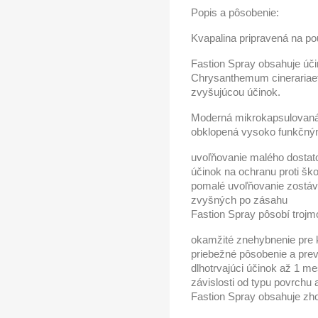
Popis a pôsobenie:
Kvapalina pripravená na po
Fastion Spray obsahuje úči
Chrysanthemum cinerariaef
zvyšujúcou účinok.
Moderná mikrokapsulovaná t
obklopená vysoko funkčný
uvoľňovanie malého dostat
účinok na ochranu proti š
pomalé uvoľňovanie zostáva
zvyšných po zásahu
Fastion Spray pôsobí trojm
okamžité znehybnenie pre k
priebežné pôsobenie a pre
dlhotrvajúci účinok až 1 m
závislosti od typu povrchu a
Fastion Spray obsahuje zh