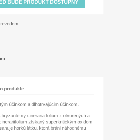
KEĎ BUDE PRODUKT DOSTUPNÝ
 prevodom
aru
 o produkte
itým účinkom a dlhotrvajúcim účinkom.
 chryzantémy cineraria folium z otvorených a
inerariifolium získaný superkritickým oxidom
bsahuje horkú látku, ktorá bráni náhodnému