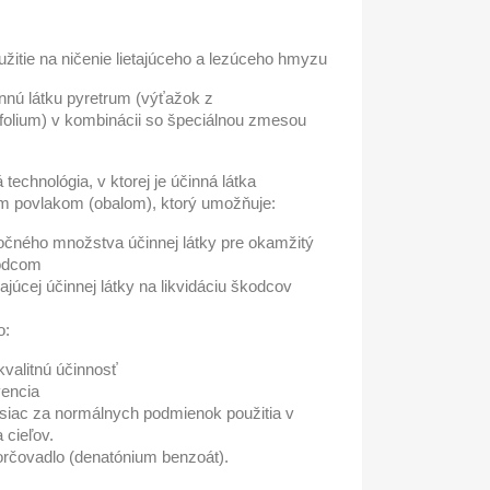
užitie na ničenie lietajúceho a lezúceho hmyzu
nnú látku pyretrum (výťažok z
olium) v kombinácii so špeciálnou zmesou
echnológia, v ktorej je účinná látka
m povlakom (obalom), ktorý umožňuje:
očného množstva účinnej látky pre okamžitý
kodcom
júcej účinnej látky na likvidáciu škodcov
o:
valitnú účinnosť
vencia
esiac za normálnych podmienok použitia v
 cieľov.
orčovadlo (denatónium benzoát).