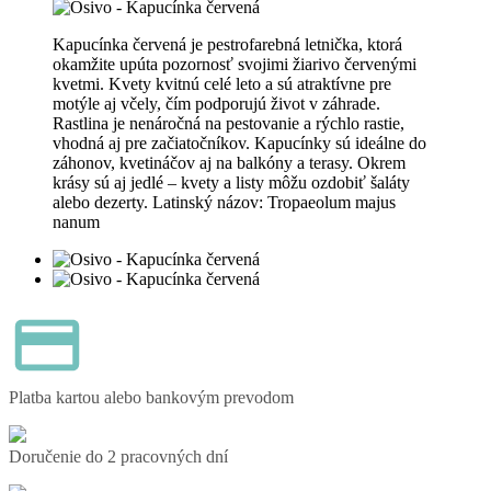
Kapucínka červená je pestrofarebná letnička, ktorá
okamžite upúta pozornosť svojimi žiarivo červenými
kvetmi. Kvety kvitnú celé leto a sú atraktívne pre
motýle aj včely, čím podporujú život v záhrade.
Rastlina je nenáročná na pestovanie a rýchlo rastie,
vhodná aj pre začiatočníkov. Kapucínky sú ideálne do
záhonov, kvetináčov aj na balkóny a terasy. Okrem
krásy sú aj jedlé – kvety a listy môžu ozdobiť šaláty
alebo dezerty. Latinský názov: Tropaeolum majus
nanum
Platba kartou alebo bankovým prevodom
Doručenie do 2 pracovných dní