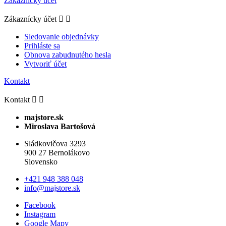
Zákaznícky účet
Zákaznícky účet


Sledovanie objednávky
Prihláste sa
Obnova zabudnutého hesla
Vytvoriť účet
Kontakt
Kontakt


majstore.sk
Miroslava Bartošová
Sládkovičova 3293
900 27 Bernolákovo
Slovensko
+421 948 388 048
info@majstore.sk
Facebook
Instagram
Google Mapy