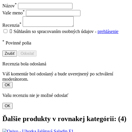
*
Názov
*
Vaše meno
*
Recenzia

Súhlasím so spracovaním osobných údajov -
prehlásenie
*
Povinné polia
Zrušiť
Odoslať
Recenzia bola odoslaná
Váš komentár bol odoslaný a bude uverejnený po schválení
moderátorom.
OK
Vašu recenziu nie je možné odoslať
OK
Ďalšie produkty v rovnakej kategórii: (4)