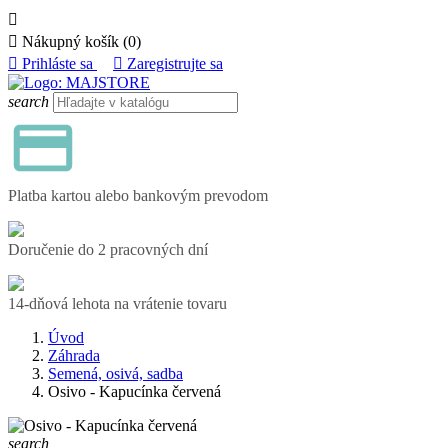


Nákupný košík
(0)

Prihláste sa

Zaregistrujte sa
search
Platba kartou alebo bankovým prevodom
Doručenie do 2 pracovných dní
14-dňová lehota na vrátenie tovaru
Úvod
Záhrada
Semená, osivá, sadba
Osivo - Kapucínka červená
search