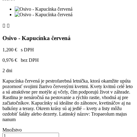


Osivo - Kapucínka červená
1,200 €
s DPH
0,976 €
bez DPH
2 dni
Kapucínka červená je pestrofarebná letnička, ktorá okamžite upúta
pozornosť svojimi žiarivo červenými kvetmi. Kvety kvitnú celé leto
a sú atraktívne pre motýle aj včely, čím podporujú život v záhrade.
Rastlina je nenáročná na pestovanie a rýchlo rastie, vhodná aj pre
začiatočníkov. Kapucínky sú ideálne do záhonov, kvetináčov aj na
balkóny a terasy. Okrem krásy sú aj jedlé – kvety a listy môžu
ozdobiť šaláty alebo dezerty. Latinský názov: Tropaeolum majus
nanum
Množstvo