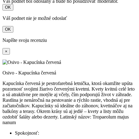
Váš podnet bol odoslaný a bude ho posudzovať moderátor.
OK
Váš podnet nie je možné odoslať
OK
Napíšte svoju recenziu
×
Osivo - Kapucínka červená
Kapucínka červená je pestrofarebná letnička, ktorá okamžite upúta
pozornosť svojimi žiarivo červenými kvetmi. Kvety kvitnú celé leto
a sú atraktívne pre motýle aj včely, čím podporujú život v záhrade.
Rastlina je nenáročná na pestovanie a rýchlo rastie, vhodná aj pre
začiatočníkov. Kapucínky sú ideálne do záhonov, kvetináčov aj na
balkóny a terasy. Okrem krásy sú aj jedlé – kvety a listy môžu
ozdobiť šaláty alebo dezerty. Latinský názov: Tropaeolum majus
nanum
Spokojnosť: