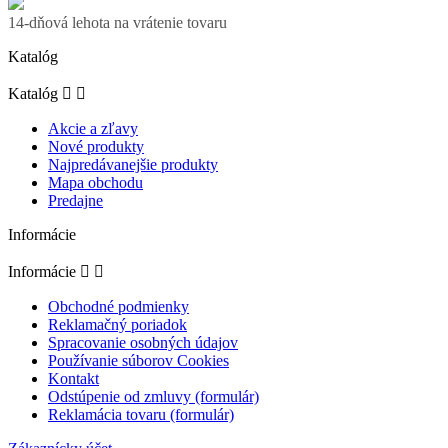
14-dňová lehota na vrátenie tovaru
Katalóg
Katalóg


Akcie a zľavy
Nové produkty
Najpredávanejšie produkty
Mapa obchodu
Predajne
Informácie
Informácie


Obchodné podmienky
Reklamačný poriadok
Spracovanie osobných údajov
Používanie súborov Cookies
Kontakt
Odstúpenie od zmluvy (formulár)
Reklamácia tovaru (formulár)